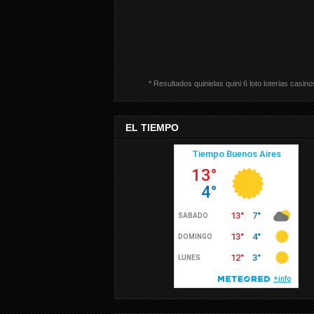
* Resultados quinielas quini 6 loto loterias casino
EL TIEMPO