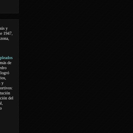
nús y
de 1947,
 zona,
pleados
 más de
edro
logró
ios,
a y
ortivos:
itución
ación del
l,
vo