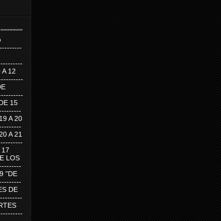
''''''''''''''''
p
---------
--------
0 A 12
---------
DE
---------
DE 15
-------
 19 A 20
-------
 20 A 21
--------
A 17
DE LOS
--------
19 "DE
-------
RTES DE
--------
 MARTES
--------