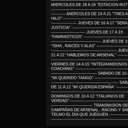
-----------------------------------------------
MIERCOLES DE 18 A 19 "ESTACION RUTE
-----------------------------------------------------
---------- MIERCOLES DE 19 A 21 "TRES 
HILO" ---------------------------------------------
------------------ JUEVES DE 16 A 17 "SER
JUSTICIA" ----------------------------------------
------------------------ JUEVES DE 17 A 19
"FAMRASTICOS" --------------------------------
----------------------------------- JUEVES DE 
"ISHA , RAICES Y ALAS" -----------------------
---------------------------------------------- J
21 A 22 "HABLEMOS DE ARSENAL" ---------
-----------------------------------------------------
VIERNES DE 14 A 15 "INTEGRANDONOS
COACHING" -------------------------------------
-------------------------------- SABADO DE 10
"MI QUERIDO TANGO" ------------------------
----------------------------------------------- 
DE 11 A 12 "MI QUERIDA ESPAÑA" ----------
-----------------------------------------------------
DOMINGOS DE 10 A 12 "ITALIANOS DE
VERDAD" -----------------------------------------
----------------------------- TRANSMISION DE
CAMPAÑAS DE ARSENAL , RACING Y SA
TELMO EL DIA QUE JUEGUEN ---------------
-----------------------------------------------------