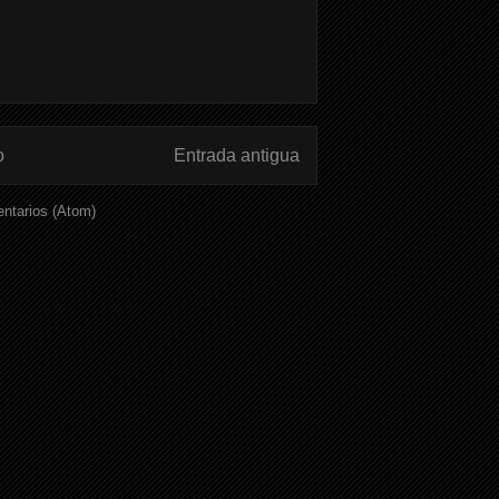
o
Entrada antigua
ntarios (Atom)