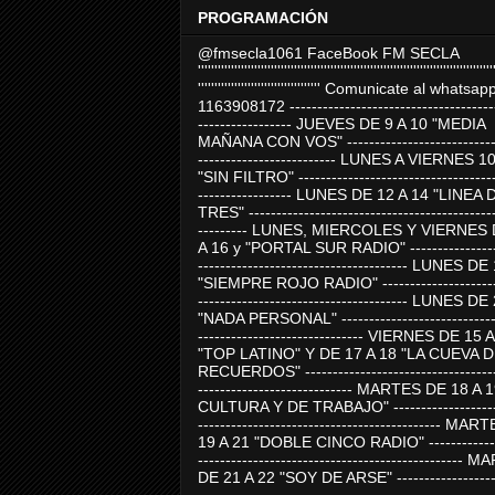
PROGRAMACIÓN
@fmsecla1061 FaceBook FM SECLA
'''''''''''''''''''''''''''''''''''''''''''''''''''''''''''''''''''''''''''''''''''''''''
''''''''''''''''''''''''''''''''''''' Comunicate al whatsap
1163908172 -------------------------------------
----------------- JUEVES DE 9 A 10 "MEDIA
MAÑANA CON VOS" ----------------------------
------------------------- LUNES A VIERNES 1
"SIN FILTRO" ------------------------------------
----------------- LUNES DE 12 A 14 "LINEA 
TRES" ---------------------------------------------
--------- LUNES, MIERCOLES Y VIERNES 
A 16 y "PORTAL SUR RADIO" -----------------
-------------------------------------- LUNES DE
"SIEMPRE ROJO RADIO" ----------------------
-------------------------------------- LUNES DE
"NADA PERSONAL" -----------------------------
------------------------------ VIERNES DE 15 
"TOP LATINO" Y DE 17 A 18 "LA CUEVA 
RECUERDOS" -----------------------------------
---------------------------- MARTES DE 18 A 
CULTURA Y DE TRABAJO" --------------------
-------------------------------------------- MA
19 A 21 "DOBLE CINCO RADIO" -------------
------------------------------------------------
DE 21 A 22 "SOY DE ARSE" -------------------