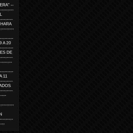
RA" --
----------
AL
---------
A HARA
---------
--------
19 A 20
--------
UEVES DE
-------
---------
---------
 A 11
--------
SABADOS
-------
-----
---------
N
-------
----