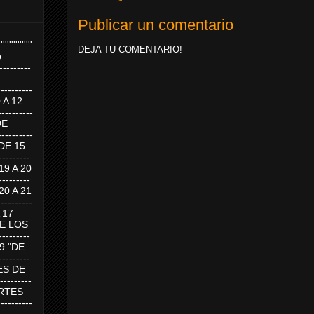
Publicar un comentario
''''''''''''''''
DEJA TU COMENTARIO!
p
---------
--------
0 A 12
---------
DE
---------
DE 15
-------
 19 A 20
-------
 20 A 21
--------
A 17
DE LOS
--------
19 "DE
-------
RTES DE
--------
 MARTES
--------