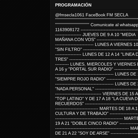
PROGRAMACIÓN
@fmsecla1061 FaceBook FM SECLA
'''''''''''''''''''''''''''''''''''''''''''''''''''''''''''''''''''''''''''''''''''''''''
''''''''''''''''''''''''''''''''''''' Comunicate al whatsap
1163908172 -------------------------------------
----------------- JUEVES DE 9 A 10 "MEDIA
MAÑANA CON VOS" ----------------------------
------------------------- LUNES A VIERNES 1
"SIN FILTRO" ------------------------------------
----------------- LUNES DE 12 A 14 "LINEA 
TRES" ---------------------------------------------
--------- LUNES, MIERCOLES Y VIERNES 
A 16 y "PORTAL SUR RADIO" -----------------
-------------------------------------- LUNES DE
"SIEMPRE ROJO RADIO" ----------------------
-------------------------------------- LUNES DE
"NADA PERSONAL" -----------------------------
------------------------------ VIERNES DE 15 
"TOP LATINO" Y DE 17 A 18 "LA CUEVA 
RECUERDOS" -----------------------------------
---------------------------- MARTES DE 18 A 
CULTURA Y DE TRABAJO" --------------------
-------------------------------------------- MA
19 A 21 "DOBLE CINCO RADIO" -------------
------------------------------------------------
DE 21 A 22 "SOY DE ARSE" -------------------