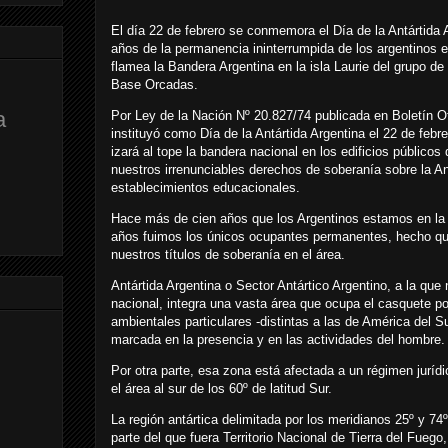
El día 22 de febrero se conmemora el Día de la Antártida
años de la permanencia ininterrumpida de los argentinos en
flamea la Bandera Argentina en la isla Laurie del grupo de
Base Orcadas.
a
Por Ley de la Nación Nº 20.827/74 publicada en Boletín O
instituyó como Día de la Antártida Argentina el 22 de fe
izará al tope la bandera nacional en los edificios públicos
nuestros irrenunciables derechos de soberanía sobre la An
establecimientos educacionales.
Hace más de cien años que los Argentinos estamos en la A
años fuimos los únicos ocupantes permanentes, hecho qu
nuestros títulos de soberanía en el área.
Antártida Argentina o Sector Antártico Argentino, a la que 
nacional, integra una vasta área que ocupa el casquete po
ambientales particulares -distintas a las de América del S
marcada en la presencia y en las actividades del hombre.
Por otra parte, esa zona está afectada a un régimen jurídi
el área al sur de los 60º de latitud Sur.
La región antártica delimitada por los meridianos 25º y 74º
parte del que fuera Territorio Nacional de Tierra del Fuego,