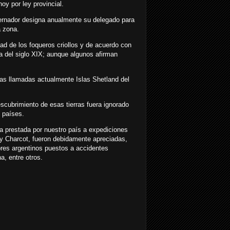
oy por ley provincial.
bernador designa anualmente su delegado para
a zona.
dad de los foqueros criollos y de acuerdo con
da del siglo XIX; aunque algunos afirman
as llamadas actualmente Islas Shetland del
scubrimiento de esas tierras fuera ignorado
 países.
uda prestada por nuestro país a expediciones
e y Charcot, fueron debidamente apreciadas,
res argentinos puestos a accidentes
a, entre otros.