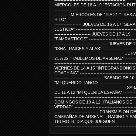
-----------------------------------------------
MIERCOLES DE 18 A 19 "ESTACION RUTE
-----------------------------------------------------
---------- MIERCOLES DE 19 A 21 "TRES 
HILO" ---------------------------------------------
------------------ JUEVES DE 16 A 17 "SER
JUSTICIA" ----------------------------------------
------------------------ JUEVES DE 17 A 19
"FAMRASTICOS" --------------------------------
----------------------------------- JUEVES DE 
"ISHA , RAICES Y ALAS" -----------------------
---------------------------------------------- J
21 A 22 "HABLEMOS DE ARSENAL" ---------
-----------------------------------------------------
VIERNES DE 14 A 15 "INTEGRANDONOS
COACHING" -------------------------------------
-------------------------------- SABADO DE 10
"MI QUERIDO TANGO" ------------------------
----------------------------------------------- 
DE 11 A 12 "MI QUERIDA ESPAÑA" ----------
-----------------------------------------------------
DOMINGOS DE 10 A 12 "ITALIANOS DE
VERDAD" -----------------------------------------
----------------------------- TRANSMISION DE
CAMPAÑAS DE ARSENAL , RACING Y SA
TELMO EL DIA QUE JUEGUEN ---------------
-----------------------------------------------------