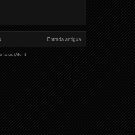
o
Entrada antigua
ntarios (Atom)