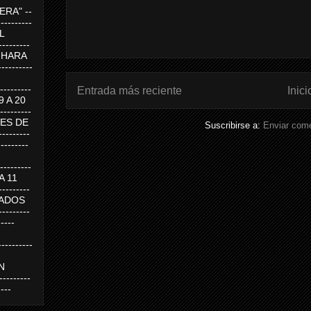
RA" --
----------
AL
---------
A HARA
---------
--------
Entrada más reciente
Inici
19 A 20
--------
UEVES DE
Suscribirse a:
Enviar come
-------
---------
---------
 A 11
--------
SABADOS
-------
-----
---------
N
-------
----