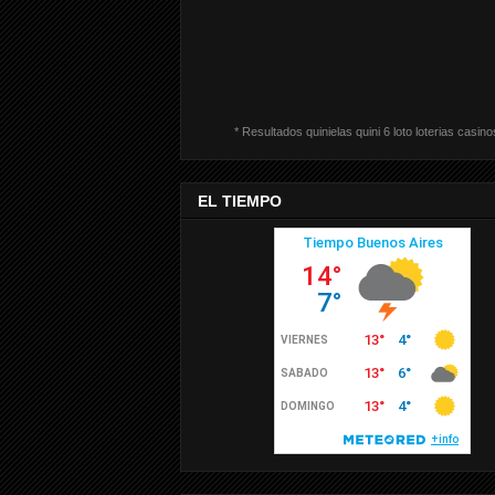
* Resultados quinielas quini 6 loto loterias casino
EL TIEMPO