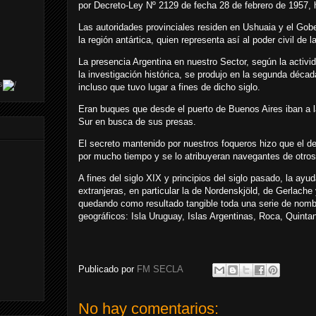
por Decreto-Ley Nº 2129 de fecha 28 de febrero de 1957, h
Las autoridades provinciales residen en Ushuaia y el Go
la región antártica, quien representa así al poder civil de l
La presencia Argentina en nuestro Sector, según la activi
la investigación histórica, se produjo en la segunda déca
s
incluso que tuvo lugar a fines de dicho siglo.
Eran buques que desde el puerto de Buenos Aires iban a l
Sur en busca de sus presas.
El secreto mantenido por nuestros foqueros hizo que el de
por mucho tiempo y se lo atribuyeran navegantes de otros
A fines del siglo XIX y principios del siglo pasado, la ay
extranjeras, en particular la de Nordenskjöld, de Gerlach
quedando como resultado tangible toda una serie de nomb
geográficos: Isla Uruguay, Islas Argentinas, Roca, Quintan
Publicado por
FM SECLA
No hay comentarios: