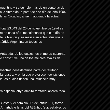
 Argentina y se cumple más de un centenar de
 la Antártida; a partir de ese día del año 1904
 Islas Orcadas, al ser inaugurada la actual
ficial 23.043 del 26 de noviembre de 1974 se
brero de cada año, mencionando que ese día se
 de la Nación y se realizarán actos alusivos a
tártida Argentina en todos los
ntártida, de los cuales los primeros cuarenta
e constituye uno de los mejores avales de
nosotros consideramos parte del territorio
lar austral y en la que prevalecen condiciones
ur- las cuales tienen una influencia muy
co especial cuyo ámbito territorial abarca toda
 Oeste y el paralelo 60º de latitud Sur, forma
 Antártida e Islas del Atlántico Sur, establecido