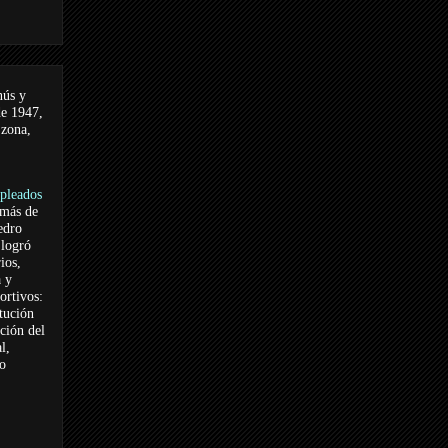
nús y
de 1947,
 zona,
pleados
 más de
edro
logró
ios,
a y
ortivos:
itución
ación del
l,
vo