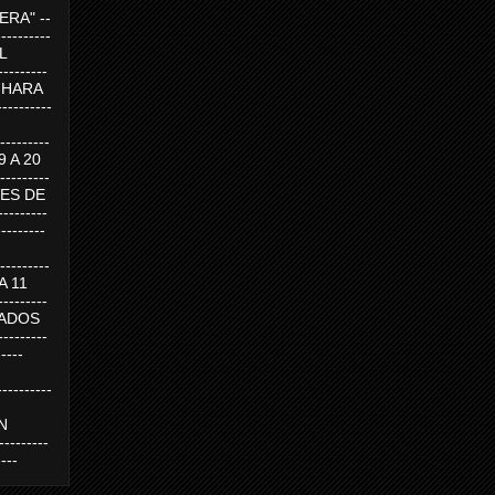
RA" --
----------
AL
---------
A HARA
---------
--------
19 A 20
--------
UEVES DE
-------
---------
---------
 A 11
--------
SABADOS
-------
-----
---------
N
-------
----