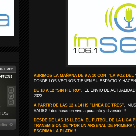
ABRIMOS LA MAÑANA DE 9 A 10 CON "LA VOZ DEL
DONDE LOS VECINOS TIENEN SU ESPACIO Y HACEN
DE 10 A 12 "SIN FILTRO"
, EL ENVIO DE ACTUALIDAD
2023
A PARTIR DE LAS 12 a 14 HS "LINEA DE TRES"
, MUS
RADIO!!! dos horas en vivo a pura info y diversión!!!
DESDE DE LAS 15 LLEGA EL FUTBOL DE LA LIGA 
TRANSMISION DE "POR UN ARSENAL DE PRIMERA";
ESGRIMA LA PLATA!!!