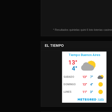
* Resultados quinielas quini 6 loto loterias casino
EL TIEMPO