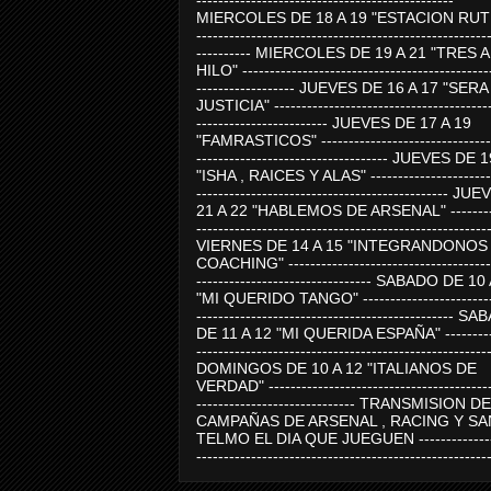
-----------------------------------------------
MIERCOLES DE 18 A 19 "ESTACION RUTE
-----------------------------------------------------
---------- MIERCOLES DE 19 A 21 "TRES 
HILO" ---------------------------------------------
------------------ JUEVES DE 16 A 17 "SER
JUSTICIA" ----------------------------------------
------------------------ JUEVES DE 17 A 19
"FAMRASTICOS" --------------------------------
----------------------------------- JUEVES DE 
"ISHA , RAICES Y ALAS" -----------------------
---------------------------------------------- J
21 A 22 "HABLEMOS DE ARSENAL" ---------
-----------------------------------------------------
VIERNES DE 14 A 15 "INTEGRANDONOS
COACHING" -------------------------------------
-------------------------------- SABADO DE 10
"MI QUERIDO TANGO" ------------------------
----------------------------------------------- 
DE 11 A 12 "MI QUERIDA ESPAÑA" ----------
-----------------------------------------------------
DOMINGOS DE 10 A 12 "ITALIANOS DE
VERDAD" -----------------------------------------
----------------------------- TRANSMISION DE
CAMPAÑAS DE ARSENAL , RACING Y SA
TELMO EL DIA QUE JUEGUEN ---------------
-----------------------------------------------------