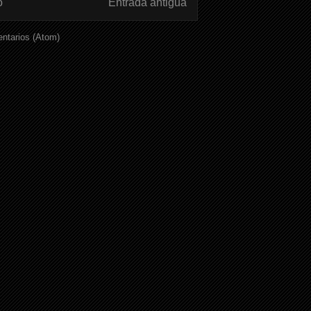
o
Entrada antigua
ntarios (Atom)