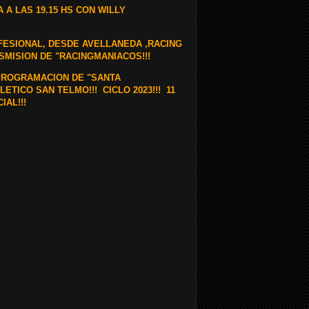
 A LAS 19.15 HS CON WILLY
OFESIONAL, DESDE AVELLANEDA ,RACING
SMISION DE "RACINGMANIACOS!!!
A PROGRAMACION DE "SANTA
ETICO SAN TELMO!!! CICLO 2023!!! 11
AL!!!