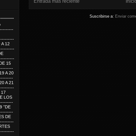
Entrada más reciente
Inici
Suscribirse a:
Enviar come
''''''''''''''''
p
---------
--------
0 A 12
---------
DE
---------
DE 15
-------
 19 A 20
-------
 20 A 21
--------
A 17
DE LOS
--------
19 "DE
-------
RTES DE
--------
 MARTES
--------