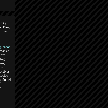
nús y
de 1947,
 zona,
pleados
 más de
edro
logró
ios,
a y
ortivos:
itución
ación del
l,
vo