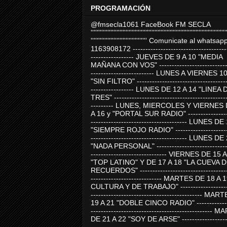
PROGRAMACIÓN
@fmsecla1061 FaceBook FM SECLA
'''''''''''''''''''''''''''''''''''''''''''''''''''''''''''''''''''''''''''''''''''''''''
''''''''''''''''''''''''''''''''''''' Comunicate al whatsap
1163908172 -------------------------------------
----------------- JUEVES DE 9 A 10 "MEDIA
MAÑANA CON VOS" ----------------------------
------------------------- LUNES A VIERNES 1
"SIN FILTRO" ------------------------------------
----------------- LUNES DE 12 A 14 "LINEA 
TRES" ---------------------------------------------
--------- LUNES, MIERCOLES Y VIERNES 
A 16 y "PORTAL SUR RADIO" -----------------
-------------------------------------- LUNES DE
"SIEMPRE ROJO RADIO" ----------------------
-------------------------------------- LUNES DE
"NADA PERSONAL" -----------------------------
------------------------------ VIERNES DE 15 
"TOP LATINO" Y DE 17 A 18 "LA CUEVA 
RECUERDOS" -----------------------------------
---------------------------- MARTES DE 18 A 
CULTURA Y DE TRABAJO" --------------------
-------------------------------------------- MA
19 A 21 "DOBLE CINCO RADIO" -------------
------------------------------------------------
DE 21 A 22 "SOY DE ARSE" -------------------