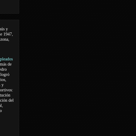
nús y
de 1947,
 zona,
pleados
 más de
edro
logró
ios,
a y
ortivos:
itución
ación del
l,
vo