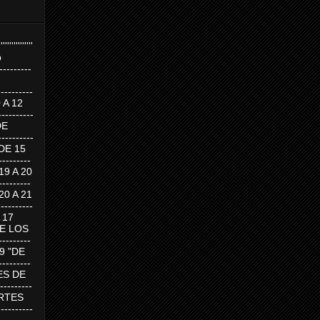
''''''''''''''''
p
---------
--------
0 A 12
---------
DE
---------
DE 15
-------
 19 A 20
-------
 20 A 21
--------
A 17
DE LOS
--------
19 "DE
-------
RTES DE
--------
 MARTES
--------