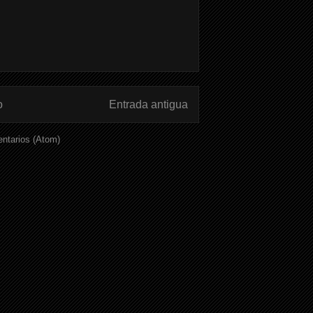
o
Entrada antigua
ntarios (Atom)