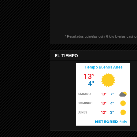
* Resultados quinielas quini 6 loto loterias casino
EL TIEMPO