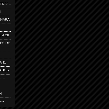
RA" --
----------
AL
---------
A HARA
---------
--------
19 A 20
--------
UEVES DE
-------
---------
---------
 A 11
--------
SABADOS
-------
-----
---------
N
-------
----