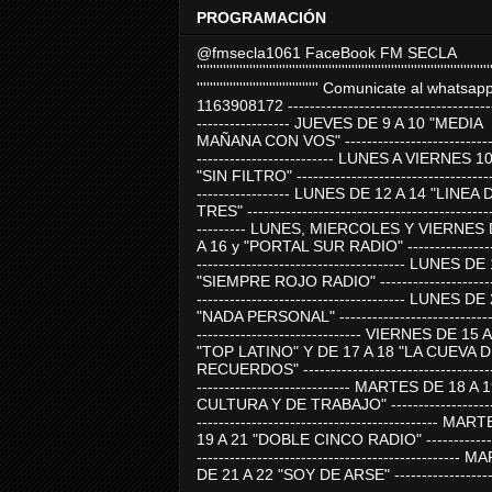
PROGRAMACIÓN
@fmsecla1061 FaceBook FM SECLA
'''''''''''''''''''''''''''''''''''''''''''''''''''''''''''''''''''''''''''''''''''''''''
''''''''''''''''''''''''''''''''''''' Comunicate al whatsap
1163908172 -------------------------------------
----------------- JUEVES DE 9 A 10 "MEDIA
MAÑANA CON VOS" ----------------------------
------------------------- LUNES A VIERNES 1
"SIN FILTRO" ------------------------------------
----------------- LUNES DE 12 A 14 "LINEA 
TRES" ---------------------------------------------
--------- LUNES, MIERCOLES Y VIERNES 
A 16 y "PORTAL SUR RADIO" -----------------
-------------------------------------- LUNES DE
"SIEMPRE ROJO RADIO" ----------------------
-------------------------------------- LUNES DE
"NADA PERSONAL" -----------------------------
------------------------------ VIERNES DE 15 
"TOP LATINO" Y DE 17 A 18 "LA CUEVA 
RECUERDOS" -----------------------------------
---------------------------- MARTES DE 18 A 
CULTURA Y DE TRABAJO" --------------------
-------------------------------------------- MA
19 A 21 "DOBLE CINCO RADIO" -------------
------------------------------------------------
DE 21 A 22 "SOY DE ARSE" -------------------