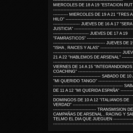
-----------------------------------------------
MIERCOLES DE 18 A 19 "ESTACION RUTE
-----------------------------------------------------
---------- MIERCOLES DE 19 A 21 "TRES 
HILO" ---------------------------------------------
------------------ JUEVES DE 16 A 17 "SER
JUSTICIA" ----------------------------------------
------------------------ JUEVES DE 17 A 19
"FAMRASTICOS" --------------------------------
----------------------------------- JUEVES DE 
"ISHA , RAICES Y ALAS" -----------------------
---------------------------------------------- J
21 A 22 "HABLEMOS DE ARSENAL" ---------
-----------------------------------------------------
VIERNES DE 14 A 15 "INTEGRANDONOS
COACHING" -------------------------------------
-------------------------------- SABADO DE 10
"MI QUERIDO TANGO" ------------------------
----------------------------------------------- 
DE 11 A 12 "MI QUERIDA ESPAÑA" ----------
-----------------------------------------------------
DOMINGOS DE 10 A 12 "ITALIANOS DE
VERDAD" -----------------------------------------
----------------------------- TRANSMISION DE
CAMPAÑAS DE ARSENAL , RACING Y SA
TELMO EL DIA QUE JUEGUEN ---------------
-----------------------------------------------------