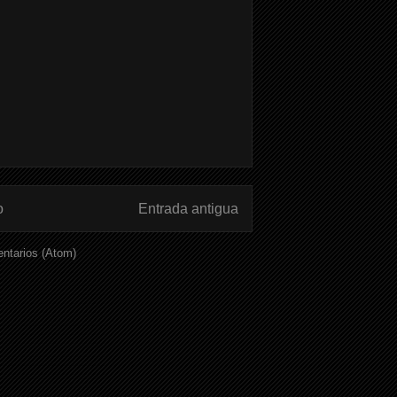
o
Entrada antigua
ntarios (Atom)