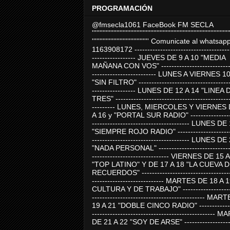
PROGRAMACIÓN
@fmsecla1061 FaceBook FM SECLA
'''''''''''''''''''''''''''''''''''''''''''''''''''''''''''''''''''''''''''''''''''''''''
''''''''''''''''''''''''''''''''''''' Comunicate al whatsap
1163908172 -------------------------------------
----------------- JUEVES DE 9 A 10 "MEDIA
MAÑANA CON VOS" ----------------------------
------------------------- LUNES A VIERNES 1
"SIN FILTRO" ------------------------------------
----------------- LUNES DE 12 A 14 "LINEA 
TRES" ---------------------------------------------
--------- LUNES, MIERCOLES Y VIERNES 
A 16 y "PORTAL SUR RADIO" -----------------
-------------------------------------- LUNES DE
"SIEMPRE ROJO RADIO" ----------------------
-------------------------------------- LUNES DE
"NADA PERSONAL" -----------------------------
------------------------------ VIERNES DE 15 
"TOP LATINO" Y DE 17 A 18 "LA CUEVA 
RECUERDOS" -----------------------------------
---------------------------- MARTES DE 18 A 
CULTURA Y DE TRABAJO" --------------------
-------------------------------------------- MA
19 A 21 "DOBLE CINCO RADIO" -------------
------------------------------------------------
DE 21 A 22 "SOY DE ARSE" -------------------