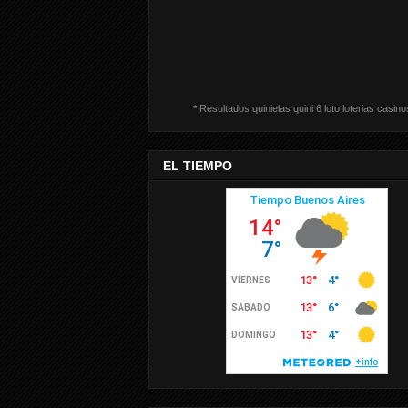
* Resultados quinielas quini 6 loto loterias casino
EL TIEMPO