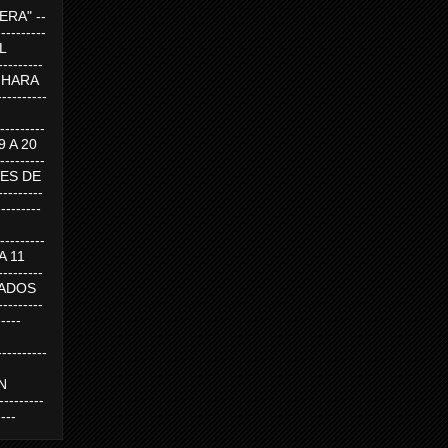
RA" --
----------
AL
---------
A HARA
---------
--------
19 A 20
--------
UEVES DE
-------
---------
---------
 A 11
--------
SABADOS
-------
-----
---------
N
-------
----