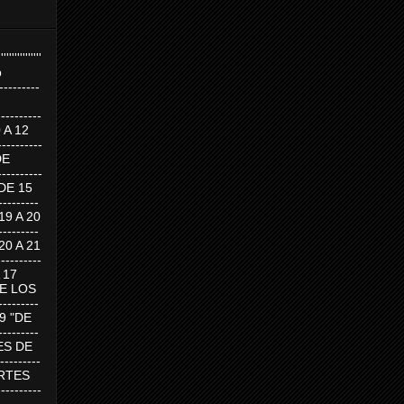
''''''''''''''''
p
---------
--------
0 A 12
---------
DE
---------
DE 15
-------
 19 A 20
-------
 20 A 21
--------
A 17
DE LOS
--------
19 "DE
-------
RTES DE
--------
 MARTES
--------