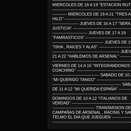
-----------------------------------------------
MIERCOLES DE 18 A 19 "ESTACION RUTE
-----------------------------------------------------
---------- MIERCOLES DE 19 A 21 "TRES 
HILO" ---------------------------------------------
------------------ JUEVES DE 16 A 17 "SER
JUSTICIA" ----------------------------------------
------------------------ JUEVES DE 17 A 19
"FAMRASTICOS" --------------------------------
----------------------------------- JUEVES DE 
"ISHA , RAICES Y ALAS" -----------------------
---------------------------------------------- J
21 A 22 "HABLEMOS DE ARSENAL" ---------
-----------------------------------------------------
VIERNES DE 14 A 15 "INTEGRANDONOS
COACHING" -------------------------------------
-------------------------------- SABADO DE 10
"MI QUERIDO TANGO" ------------------------
----------------------------------------------- 
DE 11 A 12 "MI QUERIDA ESPAÑA" ----------
-----------------------------------------------------
DOMINGOS DE 10 A 12 "ITALIANOS DE
VERDAD" -----------------------------------------
----------------------------- TRANSMISION DE
CAMPAÑAS DE ARSENAL , RACING Y SA
TELMO EL DIA QUE JUEGUEN ---------------
-----------------------------------------------------