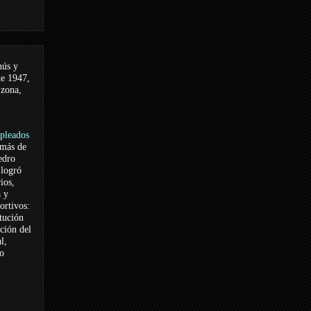
nús y
de 1947,
 zona,
pleados
 más de
edro
logró
ios,
a y
ortivos:
itución
ación del
l,
vo