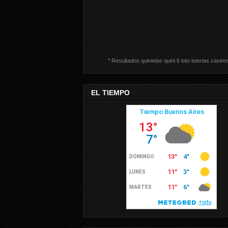
* Resultados quinielas quini 6 loto loterias casino
EL TIEMPO