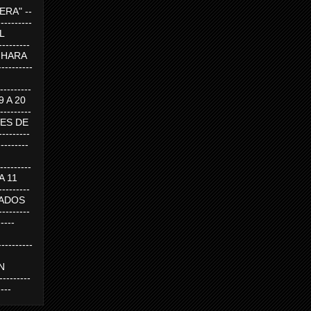
RA" --
----------
AL
---------
A HARA
---------
--------
19 A 20
--------
UEVES DE
-------
---------
---------
 A 11
--------
SABADOS
-------
-----
---------
N
-------
----