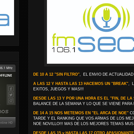
DE 10 A 12 "SIN FILTRO"
, EL ENVIO DE ACTUALIDAD
A LAS 12 Y HASTA LAS 13 HACEMOS UN "BREAK"
, 
EXITOS, JUEGOS Y MAS!!!
DESDE LAS 13 Y POR UNA HORA ES EL "FIN, DE L
BALANCE DE LA SEMANA Y LO QUE SE VIENE PARA E
DE 14 A 15 NOS METEMOS EN "EL ARCA DE NOE"
CO
TARDE Y EL RANKING QUE VOS ARMAS DE LOS MEJ
NOE NOVILLO!!! MAS DE LOS MEJORES TEMAS MUSI
DESDE LAS 15 y HASTA LAS 17 OTRO APASIONANT