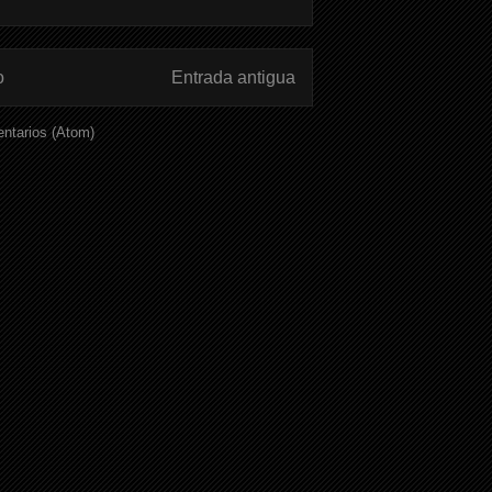
o
Entrada antigua
ntarios (Atom)