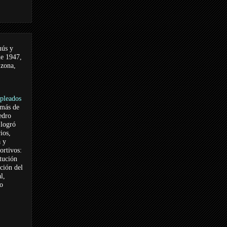
nús y
de 1947,
 zona,
pleados
 más de
edro
logró
ios,
a y
ortivos:
itución
ación del
l,
vo