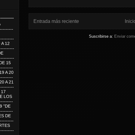
''''''''''''''''
Entrada más reciente
Inici
p
---------
Suscribirse a:
Enviar come
--------
0 A 12
---------
DE
---------
DE 15
-------
 19 A 20
-------
 20 A 21
--------
A 17
DE LOS
--------
19 "DE
-------
RTES DE
--------
 MARTES
--------