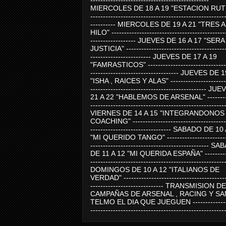
-----------------------------------------------
MIERCOLES DE 18 A 19 "ESTACION RUTE
-----------------------------------------------------
---------- MIERCOLES DE 19 A 21 "TRES 
HILO" ---------------------------------------------
------------------ JUEVES DE 16 A 17 "SER
JUSTICIA" ----------------------------------------
------------------------ JUEVES DE 17 A 19
"FAMRASTICOS" --------------------------------
----------------------------------- JUEVES DE 
"ISHA , RAICES Y ALAS" -----------------------
---------------------------------------------- J
21 A 22 "HABLEMOS DE ARSENAL" ---------
-----------------------------------------------------
VIERNES DE 14 A 15 "INTEGRANDONOS
COACHING" -------------------------------------
-------------------------------- SABADO DE 10
"MI QUERIDO TANGO" ------------------------
----------------------------------------------- 
DE 11 A 12 "MI QUERIDA ESPAÑA" ----------
-----------------------------------------------------
DOMINGOS DE 10 A 12 "ITALIANOS DE
VERDAD" -----------------------------------------
----------------------------- TRANSMISION DE
CAMPAÑAS DE ARSENAL , RACING Y SA
TELMO EL DIA QUE JUEGUEN ---------------
-----------------------------------------------------