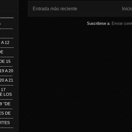
Entrada más reciente
Inici
''''''''''''''''
Suscribirse a:
Enviar come
p
---------
--------
0 A 12
---------
DE
---------
DE 15
-------
 19 A 20
-------
 20 A 21
--------
A 17
DE LOS
--------
19 "DE
-------
RTES DE
--------
 MARTES
--------