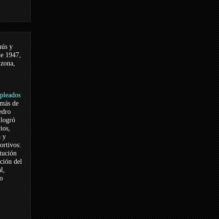
nús y
de 1947,
 zona,
pleados
 más de
edro
logró
ios,
a y
ortivos:
itución
ación del
l,
vo