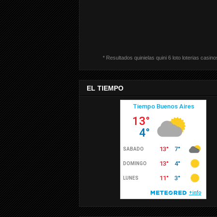
* Resultados quinielas quini 6 loto loterias casino
EL TIEMPO