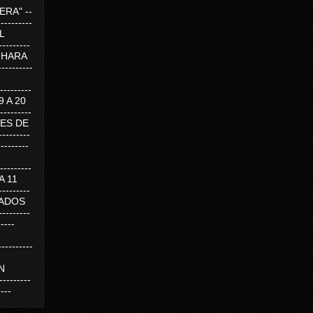
RA" --
----------
AL
---------
A HARA
---------
--------
19 A 20
--------
UEVES DE
-------
---------
---------
 A 11
--------
SABADOS
-------
-----
---------
N
-------
----