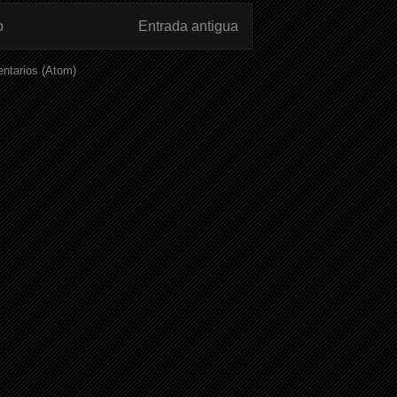
o
Entrada antigua
ntarios (Atom)