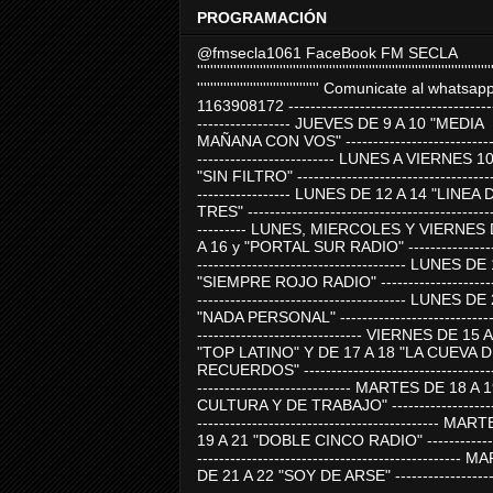
PROGRAMACIÓN
@fmsecla1061 FaceBook FM SECLA
'''''''''''''''''''''''''''''''''''''''''''''''''''''''''''''''''''''''''''''''''''''''''
''''''''''''''''''''''''''''''''''''' Comunicate al whatsap
1163908172 -------------------------------------
----------------- JUEVES DE 9 A 10 "MEDIA
MAÑANA CON VOS" ----------------------------
------------------------- LUNES A VIERNES 1
"SIN FILTRO" ------------------------------------
----------------- LUNES DE 12 A 14 "LINEA 
TRES" ---------------------------------------------
--------- LUNES, MIERCOLES Y VIERNES 
A 16 y "PORTAL SUR RADIO" -----------------
-------------------------------------- LUNES DE
"SIEMPRE ROJO RADIO" ----------------------
-------------------------------------- LUNES DE
"NADA PERSONAL" -----------------------------
------------------------------ VIERNES DE 15 
"TOP LATINO" Y DE 17 A 18 "LA CUEVA 
RECUERDOS" -----------------------------------
---------------------------- MARTES DE 18 A 
CULTURA Y DE TRABAJO" --------------------
-------------------------------------------- MA
19 A 21 "DOBLE CINCO RADIO" -------------
------------------------------------------------
DE 21 A 22 "SOY DE ARSE" -------------------