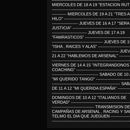
-----------------------------------------------
MIERCOLES DE 18 A 19 "ESTACION RUTE
-----------------------------------------------------
---------- MIERCOLES DE 19 A 21 "TRES 
HILO" ---------------------------------------------
------------------ JUEVES DE 16 A 17 "SER
JUSTICIA" ----------------------------------------
------------------------ JUEVES DE 17 A 19
"FAMRASTICOS" --------------------------------
----------------------------------- JUEVES DE 
"ISHA , RAICES Y ALAS" -----------------------
---------------------------------------------- J
21 A 22 "HABLEMOS DE ARSENAL" ---------
-----------------------------------------------------
VIERNES DE 14 A 15 "INTEGRANDONOS
COACHING" -------------------------------------
-------------------------------- SABADO DE 10
"MI QUERIDO TANGO" ------------------------
----------------------------------------------- 
DE 11 A 12 "MI QUERIDA ESPAÑA" ----------
-----------------------------------------------------
DOMINGOS DE 10 A 12 "ITALIANOS DE
VERDAD" -----------------------------------------
----------------------------- TRANSMISION DE
CAMPAÑAS DE ARSENAL , RACING Y SA
TELMO EL DIA QUE JUEGUEN ---------------
-----------------------------------------------------