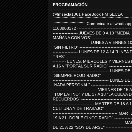
PROGRAMACIÓN
@fmsecla1061 FaceBook FM SECLA
'''''''''''''''''''''''''''''''''''''''''''''''''''''''''''''''''''''''''''''''''''''''''
''''''''''''''''''''''''''''''''''''' Comunicate al whatsap
1163908172 -------------------------------------
----------------- JUEVES DE 9 A 10 "MEDIA
MAÑANA CON VOS" ----------------------------
------------------------- LUNES A VIERNES 1
"SIN FILTRO" ------------------------------------
----------------- LUNES DE 12 A 14 "LINEA 
TRES" ---------------------------------------------
--------- LUNES, MIERCOLES Y VIERNES 
A 16 y "PORTAL SUR RADIO" -----------------
-------------------------------------- LUNES DE
"SIEMPRE ROJO RADIO" ----------------------
-------------------------------------- LUNES DE
"NADA PERSONAL" -----------------------------
------------------------------ VIERNES DE 15 
"TOP LATINO" Y DE 17 A 18 "LA CUEVA 
RECUERDOS" -----------------------------------
---------------------------- MARTES DE 18 A 
CULTURA Y DE TRABAJO" --------------------
-------------------------------------------- MA
19 A 21 "DOBLE CINCO RADIO" -------------
------------------------------------------------
DE 21 A 22 "SOY DE ARSE" -------------------