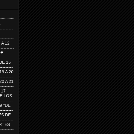
''''''''''''''''
p
---------
--------
0 A 12
---------
DE
---------
DE 15
-------
 19 A 20
-------
 20 A 21
--------
A 17
DE LOS
--------
19 "DE
-------
RTES DE
--------
 MARTES
--------