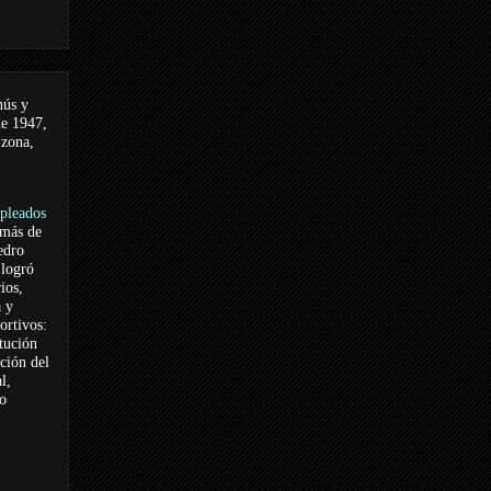
nús y
de 1947,
 zona,
pleados
 más de
edro
logró
ios,
a y
ortivos:
itución
ación del
l,
vo