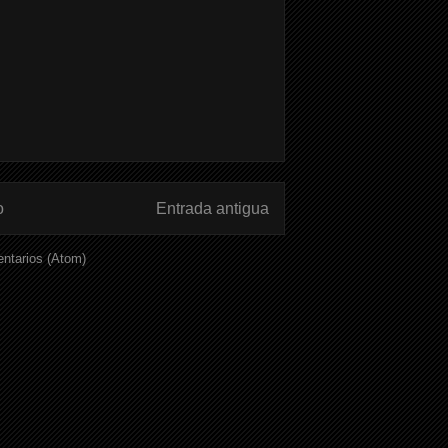
o
Entrada antigua
ntarios (Atom)