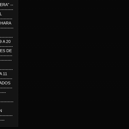
RA" --
----------
AL
---------
A HARA
---------
--------
19 A 20
--------
UEVES DE
-------
---------
---------
 A 11
--------
SABADOS
-------
-----
---------
N
-------
----