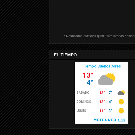
* Resultados quinielas quini 6 loto loterias casino
EL TIEMPO