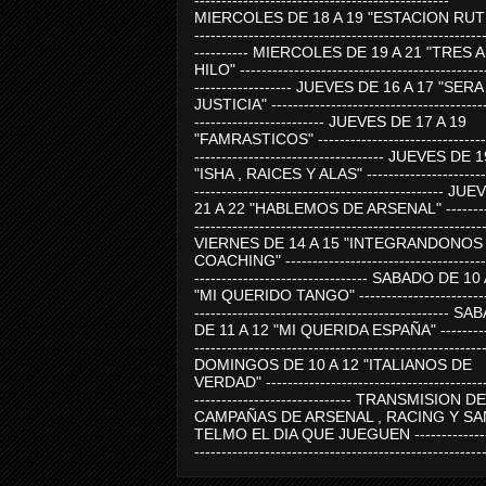
-----------------------------------------------
MIERCOLES DE 18 A 19 "ESTACION RUTE
-----------------------------------------------------
---------- MIERCOLES DE 19 A 21 "TRES 
HILO" ---------------------------------------------
------------------ JUEVES DE 16 A 17 "SER
JUSTICIA" ----------------------------------------
------------------------ JUEVES DE 17 A 19
"FAMRASTICOS" --------------------------------
----------------------------------- JUEVES DE 
"ISHA , RAICES Y ALAS" -----------------------
---------------------------------------------- J
21 A 22 "HABLEMOS DE ARSENAL" ---------
-----------------------------------------------------
VIERNES DE 14 A 15 "INTEGRANDONOS
COACHING" -------------------------------------
-------------------------------- SABADO DE 10
"MI QUERIDO TANGO" ------------------------
----------------------------------------------- 
DE 11 A 12 "MI QUERIDA ESPAÑA" ----------
-----------------------------------------------------
DOMINGOS DE 10 A 12 "ITALIANOS DE
VERDAD" -----------------------------------------
----------------------------- TRANSMISION DE
CAMPAÑAS DE ARSENAL , RACING Y SA
TELMO EL DIA QUE JUEGUEN ---------------
-----------------------------------------------------