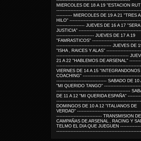
-----------------------------------------------
MIERCOLES DE 18 A 19 "ESTACION RUTE
-----------------------------------------------------
---------- MIERCOLES DE 19 A 21 "TRES 
HILO" ---------------------------------------------
------------------ JUEVES DE 16 A 17 "SER
JUSTICIA" ----------------------------------------
------------------------ JUEVES DE 17 A 19
"FAMRASTICOS" --------------------------------
----------------------------------- JUEVES DE 
"ISHA , RAICES Y ALAS" -----------------------
---------------------------------------------- J
21 A 22 "HABLEMOS DE ARSENAL" ---------
-----------------------------------------------------
VIERNES DE 14 A 15 "INTEGRANDONOS
COACHING" -------------------------------------
-------------------------------- SABADO DE 10
"MI QUERIDO TANGO" ------------------------
----------------------------------------------- 
DE 11 A 12 "MI QUERIDA ESPAÑA" ----------
-----------------------------------------------------
DOMINGOS DE 10 A 12 "ITALIANOS DE
VERDAD" -----------------------------------------
----------------------------- TRANSMISION DE
CAMPAÑAS DE ARSENAL , RACING Y SA
TELMO EL DIA QUE JUEGUEN ---------------
-----------------------------------------------------