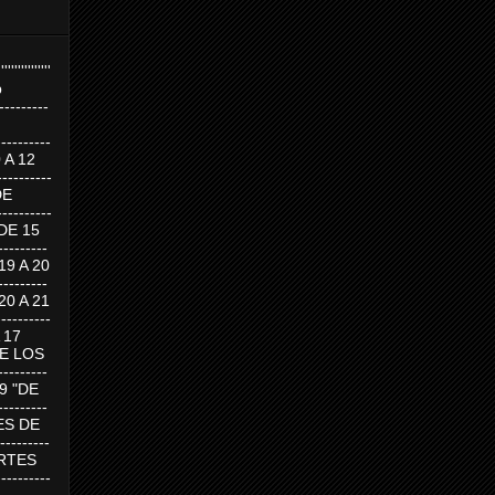
''''''''''''''''
p
---------
--------
0 A 12
---------
DE
---------
DE 15
-------
 19 A 20
-------
 20 A 21
--------
A 17
DE LOS
--------
19 "DE
-------
RTES DE
--------
 MARTES
--------