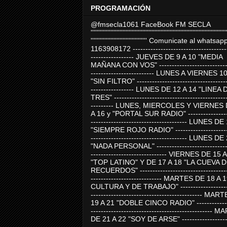
PROGRAMACIÓN
@fmsecla1061 FaceBook FM SECLA
'''''''''''''''''''''''''''''''''''''''''''''''''''''''''''''''''''''''''''''''''''''''''
''''''''''''''''''''''''''''''''''''' Comunicate al whatsap
1163908172 -------------------------------------
----------------- JUEVES DE 9 A 10 "MEDIA
MAÑANA CON VOS" ----------------------------
------------------------- LUNES A VIERNES 1
"SIN FILTRO" ------------------------------------
----------------- LUNES DE 12 A 14 "LINEA 
TRES" ---------------------------------------------
--------- LUNES, MIERCOLES Y VIERNES 
A 16 y "PORTAL SUR RADIO" -----------------
-------------------------------------- LUNES DE
"SIEMPRE ROJO RADIO" ----------------------
-------------------------------------- LUNES DE
"NADA PERSONAL" -----------------------------
------------------------------ VIERNES DE 15 
"TOP LATINO" Y DE 17 A 18 "LA CUEVA 
RECUERDOS" -----------------------------------
---------------------------- MARTES DE 18 A 
CULTURA Y DE TRABAJO" --------------------
-------------------------------------------- MA
19 A 21 "DOBLE CINCO RADIO" -------------
------------------------------------------------
DE 21 A 22 "SOY DE ARSE" -------------------