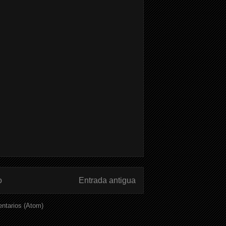
o
Entrada antigua
ntarios (Atom)