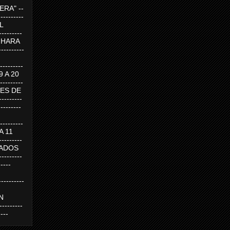
RA" --
----------
AL
---------
A HARA
---------
--------
19 A 20
--------
UEVES DE
-------
---------
---------
 A 11
--------
SABADOS
-------
-----
---------
N
-------
----