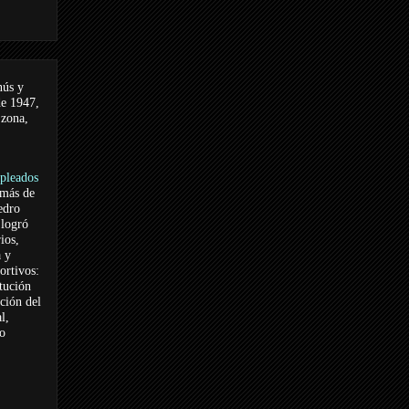
nús y
de 1947,
 zona,
pleados
 más de
edro
logró
ios,
a y
ortivos:
itución
ación del
l,
vo