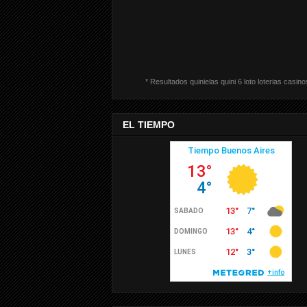
* Resultados quinielas quini 6 loto loterias casino
EL TIEMPO