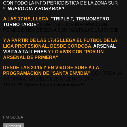
CON TODO LA INFO PERIODISTICA DE LA ZONA SUR
!!!
NUEVO DIA Y HORARIO!!!
A LAS 17 HS, LLEGA
"TRIPLE T, TERMOMETRO
TURNO TARDE"
CON LA MEJOR INFORMACION
PERIODISTICA DE ZONA SUR HASTA LAS 17.45 HS.!!!
Y A PARTIR DE LAS 17.45 LLEGA EL FUTBOL DE LA
LIGA PROFESIONAL, DESDE CORDOBA,
ARSENAL
VISITA A TALLERES
Y LO VIVIS CON "POR UN
ARSENAL DE PRIMERA"
DESDE LAS 20.15 Y EN VIVO SE SUBE A
LA
PROGRAMACION DE
"SANTA ENVIDIA"
CON TODA LA
INFORMACION DEL CLUB ATLETICO SAN
TELMO!!!
Nuevo horario de invierno!!!
FM SECLA
Compartir