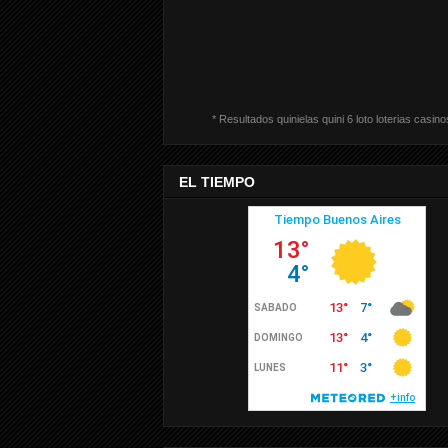
* Resultados quinielas quini 6 loto loterias casino
EL TIEMPO