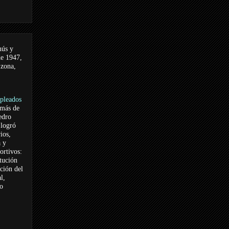
nús y
de 1947,
 zona,
pleados
 más de
edro
logró
ios,
a y
ortivos:
itución
ación del
l,
vo