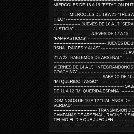
-----------------------------------------------
MIERCOLES DE 18 A 19 "ESTACION RUTE
-----------------------------------------------------
---------- MIERCOLES DE 19 A 21 "TRES 
HILO" ---------------------------------------------
------------------ JUEVES DE 16 A 17 "SER
JUSTICIA" ----------------------------------------
------------------------ JUEVES DE 17 A 19
"FAMRASTICOS" --------------------------------
----------------------------------- JUEVES DE 
"ISHA , RAICES Y ALAS" -----------------------
---------------------------------------------- J
21 A 22 "HABLEMOS DE ARSENAL" ---------
-----------------------------------------------------
VIERNES DE 14 A 15 "INTEGRANDONOS
COACHING" -------------------------------------
-------------------------------- SABADO DE 10
"MI QUERIDO TANGO" ------------------------
----------------------------------------------- 
DE 11 A 12 "MI QUERIDA ESPAÑA" ----------
-----------------------------------------------------
DOMINGOS DE 10 A 12 "ITALIANOS DE
VERDAD" -----------------------------------------
----------------------------- TRANSMISION DE
CAMPAÑAS DE ARSENAL , RACING Y SA
TELMO EL DIA QUE JUEGUEN ---------------
-----------------------------------------------------