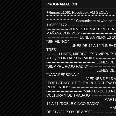
PROGRAMACIÓN
@fmsecla1061 FaceBook FM SECLA
'''''''''''''''''''''''''''''''''''''''''''''''''''''''''''''''''''''''''''''''''''''''''
''''''''''''''''''''''''''''''''''''' Comunicate al whatsap
1163908172 -------------------------------------
----------------- JUEVES DE 9 A 10 "MEDIA
MAÑANA CON VOS" ----------------------------
------------------------- LUNES A VIERNES 1
"SIN FILTRO" ------------------------------------
----------------- LUNES DE 12 A 14 "LINEA 
TRES" ---------------------------------------------
--------- LUNES, MIERCOLES Y VIERNES 
A 16 y "PORTAL SUR RADIO" -----------------
-------------------------------------- LUNES DE
"SIEMPRE ROJO RADIO" ----------------------
-------------------------------------- LUNES DE
"NADA PERSONAL" -----------------------------
------------------------------ VIERNES DE 15 
"TOP LATINO" Y DE 17 A 18 "LA CUEVA 
RECUERDOS" -----------------------------------
---------------------------- MARTES DE 18 A 
CULTURA Y DE TRABAJO" --------------------
-------------------------------------------- MA
19 A 21 "DOBLE CINCO RADIO" -------------
------------------------------------------------
DE 21 A 22 "SOY DE ARSE" -------------------