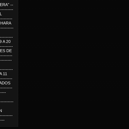
RA" --
----------
AL
---------
A HARA
---------
--------
19 A 20
--------
UEVES DE
-------
---------
---------
 A 11
--------
SABADOS
-------
-----
---------
N
-------
----