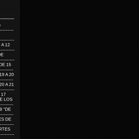
''''''''''''''''
p
---------
--------
0 A 12
---------
DE
---------
DE 15
-------
 19 A 20
-------
 20 A 21
--------
A 17
DE LOS
--------
19 "DE
-------
RTES DE
--------
 MARTES
--------