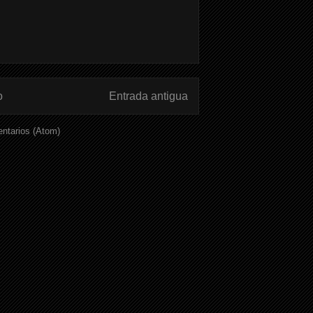
o
Entrada antigua
ntarios (Atom)