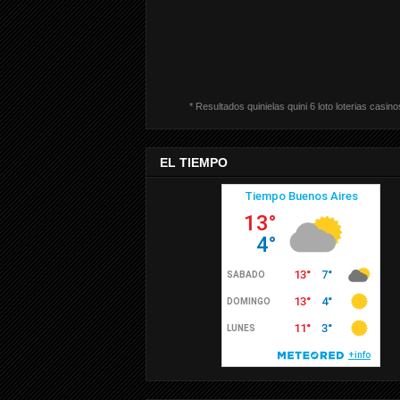
* Resultados quinielas quini 6 loto loterias casino
EL TIEMPO