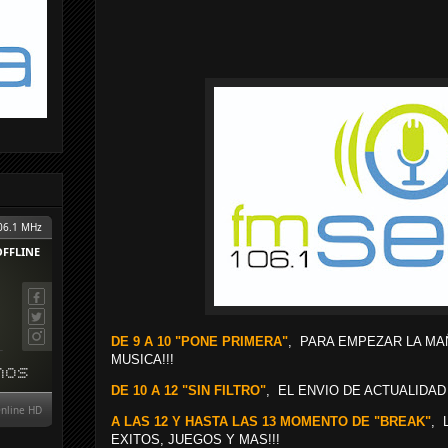
DE 9 A 10 "PONE PRIMERA"
, PARA EMPEZAR LA MA
MUSICA!!!
DE 10 A 12 "SIN FILTRO"
, EL ENVIO DE ACTUALIDAD
A LAS 12 Y HASTA LAS 13 MOMENTO DE "BREAK"
, 
EXITOS, JUEGOS Y MAS!!!