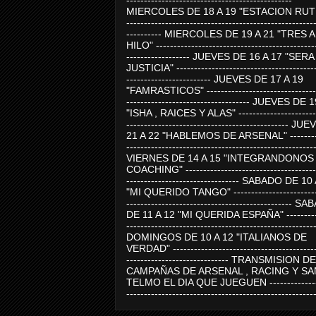
-----------------------------------------------
MIERCOLES DE 18 A 19 "ESTACION RUTE
-----------------------------------------------------
---------- MIERCOLES DE 19 A 21 "TRES 
HILO" ---------------------------------------------
------------------ JUEVES DE 16 A 17 "SER
JUSTICIA" ----------------------------------------
------------------------ JUEVES DE 17 A 19
"FAMRASTICOS" --------------------------------
----------------------------------- JUEVES DE 
"ISHA , RAICES Y ALAS" -----------------------
---------------------------------------------- J
21 A 22 "HABLEMOS DE ARSENAL" ---------
-----------------------------------------------------
VIERNES DE 14 A 15 "INTEGRANDONOS
COACHING" -------------------------------------
-------------------------------- SABADO DE 10
"MI QUERIDO TANGO" ------------------------
----------------------------------------------- 
DE 11 A 12 "MI QUERIDA ESPAÑA" ----------
-----------------------------------------------------
DOMINGOS DE 10 A 12 "ITALIANOS DE
VERDAD" -----------------------------------------
----------------------------- TRANSMISION DE
CAMPAÑAS DE ARSENAL , RACING Y SA
TELMO EL DIA QUE JUEGUEN ---------------
-----------------------------------------------------