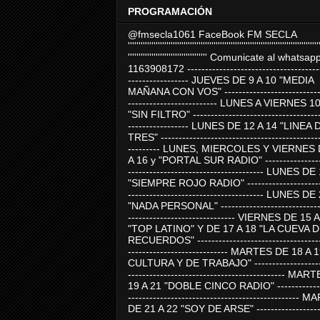
PROGRAMACIÓN
@fmsecla1061 FaceBook FM SECLA
'''''''''''''''''''''''''''''''''''''''''''''''''''''''''''''''''''''''''''''''''''''''''
''''''''''''''''''''''''''''''''''''' Comunicate al whatsap
1163908172 -------------------------------------
----------------- JUEVES DE 9 A 10 "MEDIA
MAÑANA CON VOS" ----------------------------
------------------------- LUNES A VIERNES 1
"SIN FILTRO" ------------------------------------
----------------- LUNES DE 12 A 14 "LINEA 
TRES" ---------------------------------------------
--------- LUNES, MIERCOLES Y VIERNES 
A 16 y "PORTAL SUR RADIO" -----------------
-------------------------------------- LUNES DE
"SIEMPRE ROJO RADIO" ----------------------
-------------------------------------- LUNES DE
"NADA PERSONAL" -----------------------------
------------------------------ VIERNES DE 15 
"TOP LATINO" Y DE 17 A 18 "LA CUEVA 
RECUERDOS" -----------------------------------
---------------------------- MARTES DE 18 A 
CULTURA Y DE TRABAJO" --------------------
-------------------------------------------- MA
19 A 21 "DOBLE CINCO RADIO" -------------
------------------------------------------------
DE 21 A 22 "SOY DE ARSE" -------------------