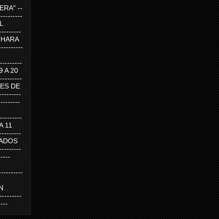
RA" --
----------
AL
---------
A HARA
---------
--------
19 A 20
--------
UEVES DE
-------
---------
---------
 A 11
--------
SABADOS
-------
-----
---------
N
-------
----