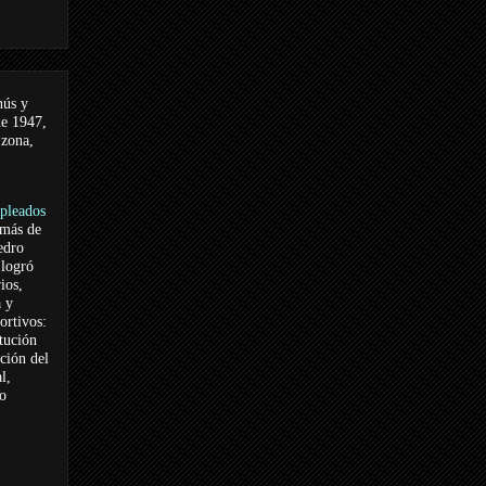
nús y
de 1947,
 zona,
pleados
 más de
edro
logró
ios,
a y
ortivos:
itución
ación del
l,
vo