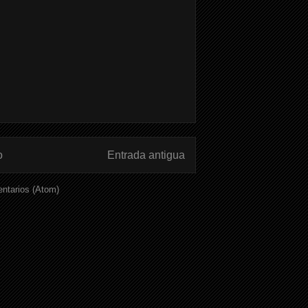
o
Entrada antigua
ntarios (Atom)