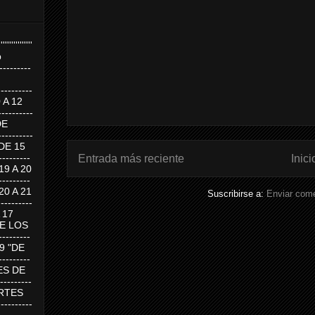
''''''''''''''''
p
---------
--------
0 A 12
---------
DE
---------
DE 15
-------
Entrada más reciente
Inici
 19 A 20
-------
 20 A 21
Suscribirse a:
Enviar come
--------
A 17
DE LOS
--------
19 "DE
-------
RTES DE
--------
 MARTES
--------