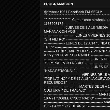
PROGRAMACIÓN
@fmsecla1061 FaceBook FM SECLA
'''''''''''''''''''''''''''''''''''''''''''''''''''''''''''''''''''''''''''''''''''''''''
''''''''''''''''''''''''''''''''''''' Comunicate al whatsap
1163908172 -------------------------------------
----------------- JUEVES DE 9 A 10 "MEDIA
MAÑANA CON VOS" ----------------------------
------------------------- LUNES A VIERNES 1
"SIN FILTRO" ------------------------------------
----------------- LUNES DE 12 A 14 "LINEA 
TRES" ---------------------------------------------
--------- LUNES, MIERCOLES Y VIERNES 
A 16 y "PORTAL SUR RADIO" -----------------
-------------------------------------- LUNES DE
"SIEMPRE ROJO RADIO" ----------------------
-------------------------------------- LUNES DE
"NADA PERSONAL" -----------------------------
------------------------------ VIERNES DE 15 
"TOP LATINO" Y DE 17 A 18 "LA CUEVA 
RECUERDOS" -----------------------------------
---------------------------- MARTES DE 18 A 
CULTURA Y DE TRABAJO" --------------------
-------------------------------------------- MA
19 A 21 "DOBLE CINCO RADIO" -------------
------------------------------------------------
DE 21 A 22 "SOY DE ARSE" -------------------