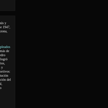
nús y
de 1947,
 zona,
pleados
 más de
edro
logró
ios,
a y
ortivos:
itución
ación del
l,
vo