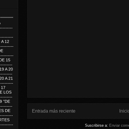
''''''''''''''''
p
---------
--------
0 A 12
---------
DE
---------
DE 15
-------
 19 A 20
-------
 20 A 21
--------
A 17
DE LOS
--------
19 "DE
-------
RTES DE
Entrada más reciente
Inici
--------
 MARTES
--------
Suscribirse a:
Enviar come