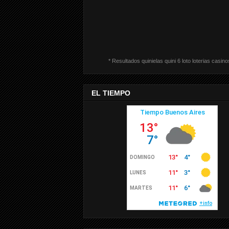
* Resultados quinielas quini 6 loto loterias casino
EL TIEMPO