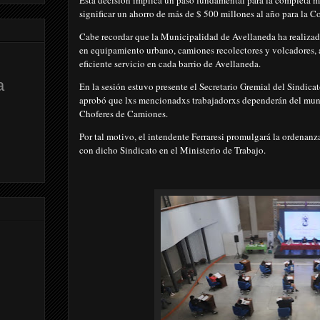
Esta decisión implica un paso fundamental para la completa m
significar un ahorro de más de $ 500 millones al año para la
Cabe recordar que la Municipalidad de Avellaneda ha realizad
en equipamiento urbano, camiones recolectores y volcadores, 
eficiente servicio en cada barrio de Avellaneda.
a
En la sesión estuvo presente el Secretario Gremial del Sindic
aprobó que lxs mencionadxs trabajadorxs dependerán del muni
Choferes de Camiones.
Por tal motivo, el intendente Ferraresi promulgará la ordenan
con dicho Sindicato en el Ministerio de Trabajo.