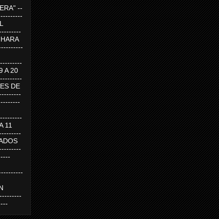
RA" --
----------
AL
---------
A HARA
---------
--------
19 A 20
--------
UEVES DE
-------
---------
---------
 A 11
--------
SABADOS
-------
-----
---------
N
-------
----