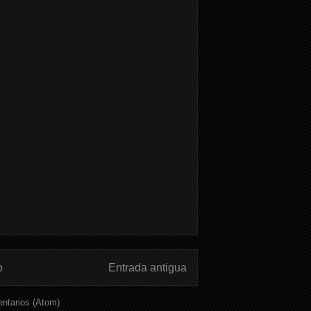
o
Entrada antigua
ntarios (Atom)