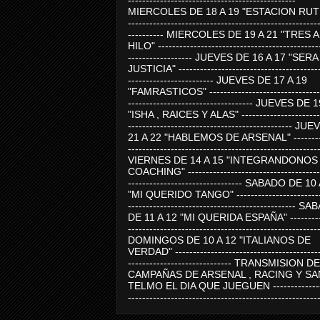
-----------------------------------------------
MIERCOLES DE 18 A 19 "ESTACION RUTE
-----------------------------------------------------
---------- MIERCOLES DE 19 A 21 "TRES 
HILO" ---------------------------------------------
------------------ JUEVES DE 16 A 17 "SER
JUSTICIA" ----------------------------------------
------------------------ JUEVES DE 17 A 19
"FAMRASTICOS" --------------------------------
----------------------------------- JUEVES DE 
"ISHA , RAICES Y ALAS" -----------------------
---------------------------------------------- J
21 A 22 "HABLEMOS DE ARSENAL" ---------
-----------------------------------------------------
VIERNES DE 14 A 15 "INTEGRANDONOS
COACHING" -------------------------------------
-------------------------------- SABADO DE 10
"MI QUERIDO TANGO" ------------------------
----------------------------------------------- 
DE 11 A 12 "MI QUERIDA ESPAÑA" ----------
-----------------------------------------------------
DOMINGOS DE 10 A 12 "ITALIANOS DE
VERDAD" -----------------------------------------
----------------------------- TRANSMISION DE
CAMPAÑAS DE ARSENAL , RACING Y SA
TELMO EL DIA QUE JUEGUEN ---------------
-----------------------------------------------------