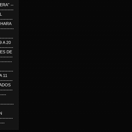
RA" --
----------
AL
---------
A HARA
---------
--------
19 A 20
--------
UEVES DE
-------
---------
---------
 A 11
--------
SABADOS
-------
-----
---------
N
-------
----