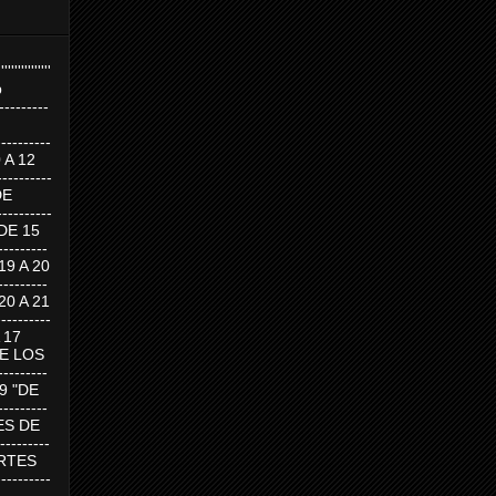
''''''''''''''''
p
---------
--------
0 A 12
---------
DE
---------
DE 15
-------
 19 A 20
-------
 20 A 21
--------
A 17
DE LOS
--------
19 "DE
-------
RTES DE
--------
 MARTES
--------