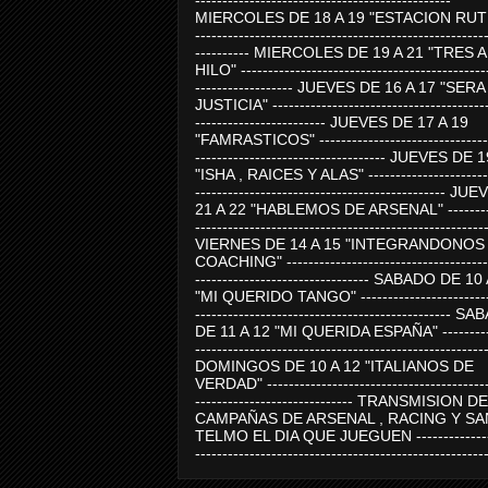
-----------------------------------------------
MIERCOLES DE 18 A 19 "ESTACION RUTE
-----------------------------------------------------
---------- MIERCOLES DE 19 A 21 "TRES 
HILO" ---------------------------------------------
------------------ JUEVES DE 16 A 17 "SER
JUSTICIA" ----------------------------------------
------------------------ JUEVES DE 17 A 19
"FAMRASTICOS" --------------------------------
----------------------------------- JUEVES DE 
"ISHA , RAICES Y ALAS" -----------------------
---------------------------------------------- J
21 A 22 "HABLEMOS DE ARSENAL" ---------
-----------------------------------------------------
VIERNES DE 14 A 15 "INTEGRANDONOS
COACHING" -------------------------------------
-------------------------------- SABADO DE 10
"MI QUERIDO TANGO" ------------------------
----------------------------------------------- 
DE 11 A 12 "MI QUERIDA ESPAÑA" ----------
-----------------------------------------------------
DOMINGOS DE 10 A 12 "ITALIANOS DE
VERDAD" -----------------------------------------
----------------------------- TRANSMISION DE
CAMPAÑAS DE ARSENAL , RACING Y SA
TELMO EL DIA QUE JUEGUEN ---------------
-----------------------------------------------------