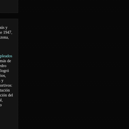
nús y
de 1947,
 zona,
pleados
 más de
edro
logró
ios,
a y
ortivos:
itución
ación del
l,
vo