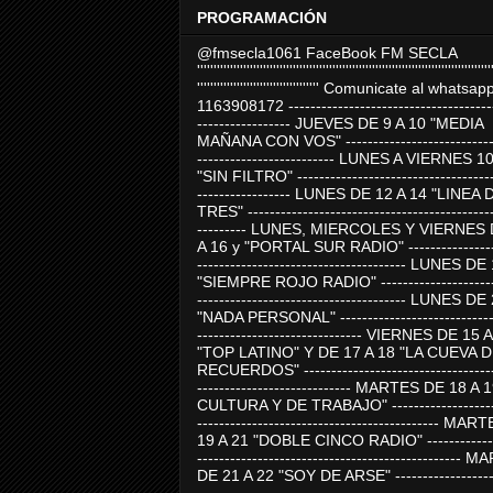
PROGRAMACIÓN
@fmsecla1061 FaceBook FM SECLA
'''''''''''''''''''''''''''''''''''''''''''''''''''''''''''''''''''''''''''''''''''''''''
''''''''''''''''''''''''''''''''''''' Comunicate al whatsap
1163908172 -------------------------------------
----------------- JUEVES DE 9 A 10 "MEDIA
MAÑANA CON VOS" ----------------------------
------------------------- LUNES A VIERNES 1
"SIN FILTRO" ------------------------------------
----------------- LUNES DE 12 A 14 "LINEA 
TRES" ---------------------------------------------
--------- LUNES, MIERCOLES Y VIERNES 
A 16 y "PORTAL SUR RADIO" -----------------
-------------------------------------- LUNES DE
"SIEMPRE ROJO RADIO" ----------------------
-------------------------------------- LUNES DE
"NADA PERSONAL" -----------------------------
------------------------------ VIERNES DE 15 
"TOP LATINO" Y DE 17 A 18 "LA CUEVA 
RECUERDOS" -----------------------------------
---------------------------- MARTES DE 18 A 
CULTURA Y DE TRABAJO" --------------------
-------------------------------------------- MA
19 A 21 "DOBLE CINCO RADIO" -------------
------------------------------------------------
DE 21 A 22 "SOY DE ARSE" -------------------