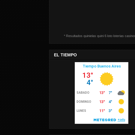
* Resultados quinielas quini 6 loto loterias casino
EL TIEMPO