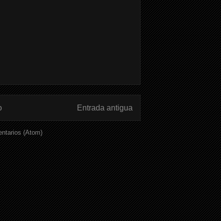
o
Entrada antigua
ntarios (Atom)