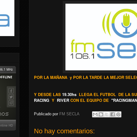
POR LA MAÑANA y POR LA TARDE LA MEJOR SELEC
Y DESDE LAS
19.30hs
LLEGA EL FUTBOL DE LA S
RACING
Y
RIVER
CON EL EQUIPO DE
"RACINGMAN
Publicado por
FM SECLA
No hay comentarios: