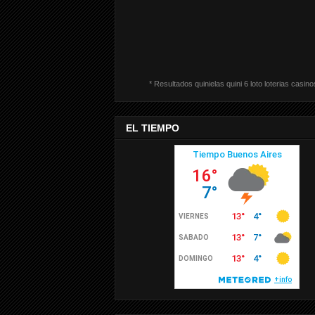
* Resultados quinielas quini 6 loto loterias casino
EL TIEMPO