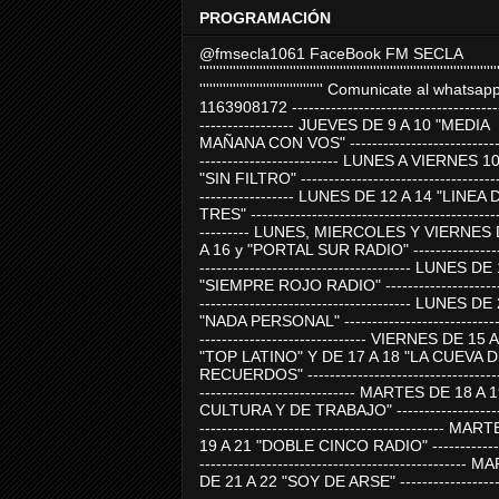
PROGRAMACIÓN
@fmsecla1061 FaceBook FM SECLA
'''''''''''''''''''''''''''''''''''''''''''''''''''''''''''''''''''''''''''''''''''''''''
''''''''''''''''''''''''''''''''''''' Comunicate al whatsap
1163908172 -------------------------------------
----------------- JUEVES DE 9 A 10 "MEDIA
MAÑANA CON VOS" ----------------------------
------------------------- LUNES A VIERNES 1
"SIN FILTRO" ------------------------------------
----------------- LUNES DE 12 A 14 "LINEA 
TRES" ---------------------------------------------
--------- LUNES, MIERCOLES Y VIERNES 
A 16 y "PORTAL SUR RADIO" -----------------
-------------------------------------- LUNES DE
"SIEMPRE ROJO RADIO" ----------------------
-------------------------------------- LUNES DE
"NADA PERSONAL" -----------------------------
------------------------------ VIERNES DE 15 
"TOP LATINO" Y DE 17 A 18 "LA CUEVA 
RECUERDOS" -----------------------------------
---------------------------- MARTES DE 18 A 
CULTURA Y DE TRABAJO" --------------------
-------------------------------------------- MA
19 A 21 "DOBLE CINCO RADIO" -------------
------------------------------------------------
DE 21 A 22 "SOY DE ARSE" -------------------