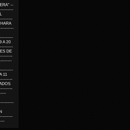
RA" --
----------
AL
---------
A HARA
---------
--------
19 A 20
--------
UEVES DE
-------
---------
---------
 A 11
--------
SABADOS
-------
-----
---------
N
-------
----