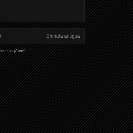
o
Entrada antigua
ntarios (Atom)