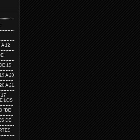
''''''''''''''''
p
---------
--------
0 A 12
---------
DE
---------
DE 15
-------
 19 A 20
-------
 20 A 21
--------
A 17
DE LOS
--------
19 "DE
-------
RTES DE
--------
 MARTES
--------