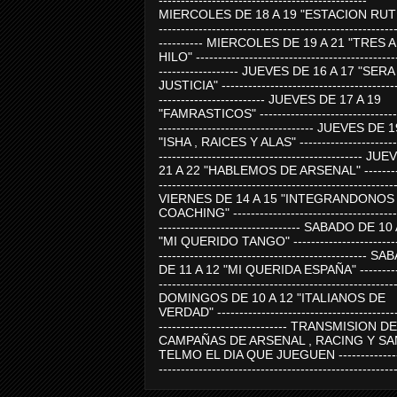
-----------------------------------------------
MIERCOLES DE 18 A 19 "ESTACION RUTE
-----------------------------------------------------
---------- MIERCOLES DE 19 A 21 "TRES 
HILO" ---------------------------------------------
------------------ JUEVES DE 16 A 17 "SER
JUSTICIA" ----------------------------------------
------------------------ JUEVES DE 17 A 19
"FAMRASTICOS" --------------------------------
----------------------------------- JUEVES DE 
"ISHA , RAICES Y ALAS" -----------------------
---------------------------------------------- J
21 A 22 "HABLEMOS DE ARSENAL" ---------
-----------------------------------------------------
VIERNES DE 14 A 15 "INTEGRANDONOS
COACHING" -------------------------------------
-------------------------------- SABADO DE 10
"MI QUERIDO TANGO" ------------------------
----------------------------------------------- 
DE 11 A 12 "MI QUERIDA ESPAÑA" ----------
-----------------------------------------------------
DOMINGOS DE 10 A 12 "ITALIANOS DE
VERDAD" -----------------------------------------
----------------------------- TRANSMISION DE
CAMPAÑAS DE ARSENAL , RACING Y SA
TELMO EL DIA QUE JUEGUEN ---------------
-----------------------------------------------------