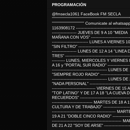
PROGRAMACIÓN
@fmsecla1061 FaceBook FM SECLA
'''''''''''''''''''''''''''''''''''''''''''''''''''''''''''''''''''''''''''''''''''''''''
''''''''''''''''''''''''''''''''''''' Comunicate al whatsap
1163908172 -------------------------------------
----------------- JUEVES DE 9 A 10 "MEDIA
MAÑANA CON VOS" ----------------------------
------------------------- LUNES A VIERNES 1
"SIN FILTRO" ------------------------------------
----------------- LUNES DE 12 A 14 "LINEA 
TRES" ---------------------------------------------
--------- LUNES, MIERCOLES Y VIERNES 
A 16 y "PORTAL SUR RADIO" -----------------
-------------------------------------- LUNES DE
"SIEMPRE ROJO RADIO" ----------------------
-------------------------------------- LUNES DE
"NADA PERSONAL" -----------------------------
------------------------------ VIERNES DE 15 
"TOP LATINO" Y DE 17 A 18 "LA CUEVA 
RECUERDOS" -----------------------------------
---------------------------- MARTES DE 18 A 
CULTURA Y DE TRABAJO" --------------------
-------------------------------------------- MA
19 A 21 "DOBLE CINCO RADIO" -------------
------------------------------------------------
DE 21 A 22 "SOY DE ARSE" -------------------