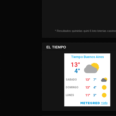
* Resultados quinielas quini 6 loto loterias casino
EL TIEMPO