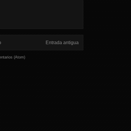
o
Entrada antigua
ntarios (Atom)