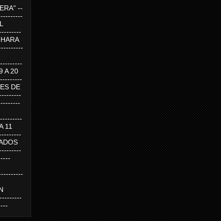
RA" --
----------
AL
---------
A HARA
---------
--------
19 A 20
--------
UEVES DE
-------
---------
---------
 A 11
--------
SABADOS
-------
-----
---------
N
-------
----