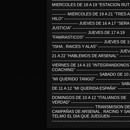
-----------------------------------------------
MIERCOLES DE 18 A 19 "ESTACION RUTE
-----------------------------------------------------
---------- MIERCOLES DE 19 A 21 "TRES 
HILO" ---------------------------------------------
------------------ JUEVES DE 16 A 17 "SER
JUSTICIA" ----------------------------------------
------------------------ JUEVES DE 17 A 19
"FAMRASTICOS" --------------------------------
----------------------------------- JUEVES DE 
"ISHA , RAICES Y ALAS" -----------------------
---------------------------------------------- J
21 A 22 "HABLEMOS DE ARSENAL" ---------
-----------------------------------------------------
VIERNES DE 14 A 15 "INTEGRANDONOS
COACHING" -------------------------------------
-------------------------------- SABADO DE 10
"MI QUERIDO TANGO" ------------------------
----------------------------------------------- 
DE 11 A 12 "MI QUERIDA ESPAÑA" ----------
-----------------------------------------------------
DOMINGOS DE 10 A 12 "ITALIANOS DE
VERDAD" -----------------------------------------
----------------------------- TRANSMISION DE
CAMPAÑAS DE ARSENAL , RACING Y SA
TELMO EL DIA QUE JUEGUEN ---------------
-----------------------------------------------------