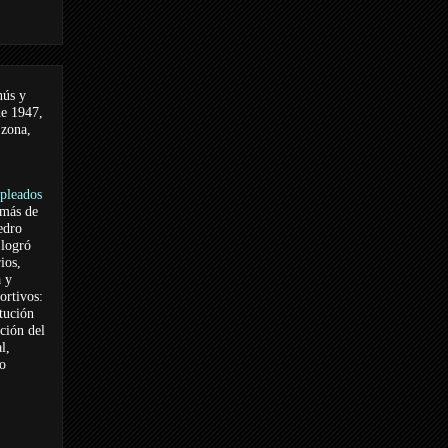
nús y
de 1947,
 zona,
pleados
 más de
edro
logró
ios,
a y
ortivos:
itución
ación del
l,
vo