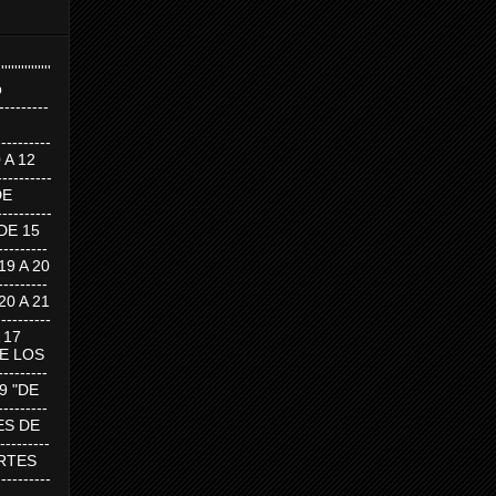
''''''''''''''''
p
---------
--------
0 A 12
---------
DE
---------
DE 15
-------
 19 A 20
-------
 20 A 21
--------
A 17
DE LOS
--------
19 "DE
-------
RTES DE
--------
 MARTES
--------