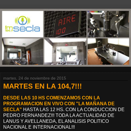
martes, 24 de noviembre de 2015
MARTES EN LA 104,7!!!
DESDE LAS 10 HS COMENZAMOS CON LA
PROGRAMACION EN VIVO CON "LA MAÑANA DE
SECLA"
HASTA LAS 12 HS. CON LA CONDUCCION DE
PEDRO FERNANDEZ!!! TODA LA ACTUALIDAD DE
LANUS Y AVELLANEDA, EL ANALISIS POLITICO
NACIONAL E INTERNACIONAL!!!