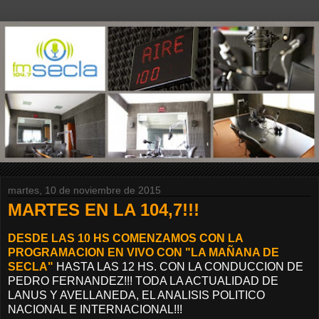
martes, 10 de noviembre de 2015
MARTES EN LA 104,7!!!
DESDE LAS 10 HS COMENZAMOS CON LA
PROGRAMACION EN VIVO CON "LA MAÑANA DE
SECLA"
HASTA LAS 12 HS. CON LA CONDUCCION DE
PEDRO FERNANDEZ!!! TODA LA ACTUALIDAD DE
LANUS Y AVELLANEDA, EL ANALISIS POLITICO
NACIONAL E INTERNACIONAL!!!