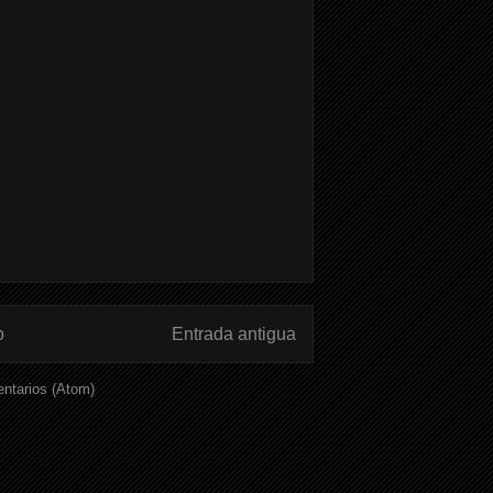
o
Entrada antigua
ntarios (Atom)