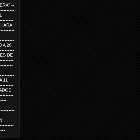
RA" --
----------
AL
---------
A HARA
---------
--------
19 A 20
--------
UEVES DE
-------
---------
---------
 A 11
--------
SABADOS
-------
-----
---------
N
-------
----