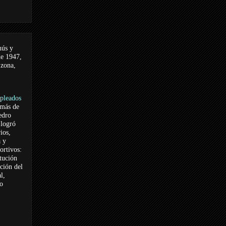
nús y
de 1947,
 zona,
pleados
 más de
edro
logró
ios,
a y
ortivos:
itución
ación del
l,
vo