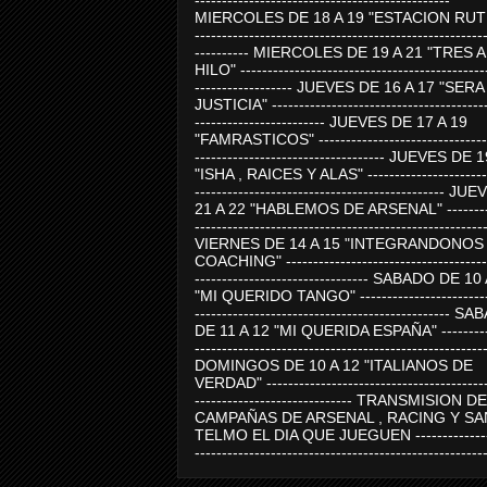
-----------------------------------------------
MIERCOLES DE 18 A 19 "ESTACION RUTE
-----------------------------------------------------
---------- MIERCOLES DE 19 A 21 "TRES 
HILO" ---------------------------------------------
------------------ JUEVES DE 16 A 17 "SER
JUSTICIA" ----------------------------------------
------------------------ JUEVES DE 17 A 19
"FAMRASTICOS" --------------------------------
----------------------------------- JUEVES DE 
"ISHA , RAICES Y ALAS" -----------------------
---------------------------------------------- J
21 A 22 "HABLEMOS DE ARSENAL" ---------
-----------------------------------------------------
VIERNES DE 14 A 15 "INTEGRANDONOS
COACHING" -------------------------------------
-------------------------------- SABADO DE 10
"MI QUERIDO TANGO" ------------------------
----------------------------------------------- 
DE 11 A 12 "MI QUERIDA ESPAÑA" ----------
-----------------------------------------------------
DOMINGOS DE 10 A 12 "ITALIANOS DE
VERDAD" -----------------------------------------
----------------------------- TRANSMISION DE
CAMPAÑAS DE ARSENAL , RACING Y SA
TELMO EL DIA QUE JUEGUEN ---------------
-----------------------------------------------------