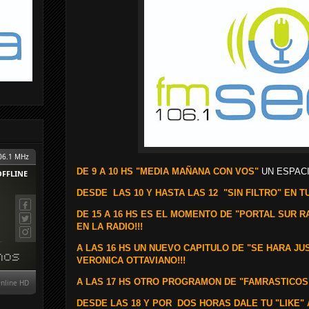
DE 9 A 10 HS "MEDIA MAÑANA CON VOS"
UN ESPACI
DESDE
LAS 10 Y HASTA LAS 12 "SIN FILTRO" EN TU
DE 15 A 16 HS ES EL MOMENTO DE "PORTAL SUR 
EN LA RADIO!!!
A LAS 16 HS UN NUEVO CAPITULO DE "SE HARA JU
VERONICA OTTAVIANO!!!
A LAS 17 HS OTRO PROGRAMON DE "FAMRASTICOS"
DESDE LAS 18 Y POR
DOS
HORAS DALE TU "LIKE" 