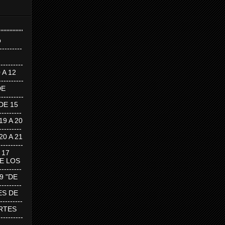
''''''''''''''''
p
---------
--------
0 A 12
---------
DE
---------
DE 15
-------
 19 A 20
-------
 20 A 21
--------
A 17
DE LOS
--------
19 "DE
-------
RTES DE
--------
 MARTES
--------