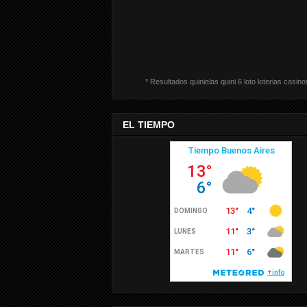
* Resultados quinielas quini 6 loto loterias casino
EL TIEMPO