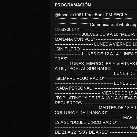
PROGRAMACIÓN
@fmsecla1061 FaceBook FM SECLA
'''''''''''''''''''''''''''''''''''''''''''''''''''''''''''''''''''''''''''''''''''''''''
''''''''''''''''''''''''''''''''''''' Comunicate al whatsap
1163908172 -------------------------------------
----------------- JUEVES DE 9 A 10 "MEDIA
MAÑANA CON VOS" ----------------------------
------------------------- LUNES A VIERNES 1
"SIN FILTRO" ------------------------------------
----------------- LUNES DE 12 A 14 "LINEA 
TRES" ---------------------------------------------
--------- LUNES, MIERCOLES Y VIERNES 
A 16 y "PORTAL SUR RADIO" -----------------
-------------------------------------- LUNES DE
"SIEMPRE ROJO RADIO" ----------------------
-------------------------------------- LUNES DE
"NADA PERSONAL" -----------------------------
------------------------------ VIERNES DE 15 
"TOP LATINO" Y DE 17 A 18 "LA CUEVA 
RECUERDOS" -----------------------------------
---------------------------- MARTES DE 18 A 
CULTURA Y DE TRABAJO" --------------------
-------------------------------------------- MA
19 A 21 "DOBLE CINCO RADIO" -------------
------------------------------------------------
DE 21 A 22 "SOY DE ARSE" -------------------