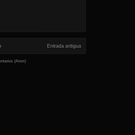
o
Entrada antigua
ntarios (Atom)