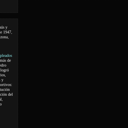
nús y
de 1947,
 zona,
pleados
 más de
edro
logró
ios,
a y
ortivos:
itución
ación del
l,
vo