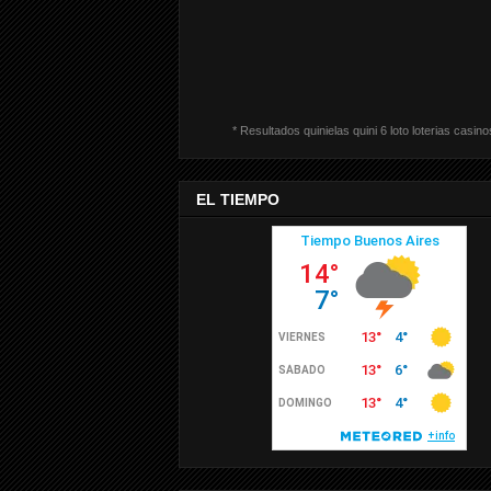
* Resultados quinielas quini 6 loto loterias casino
EL TIEMPO