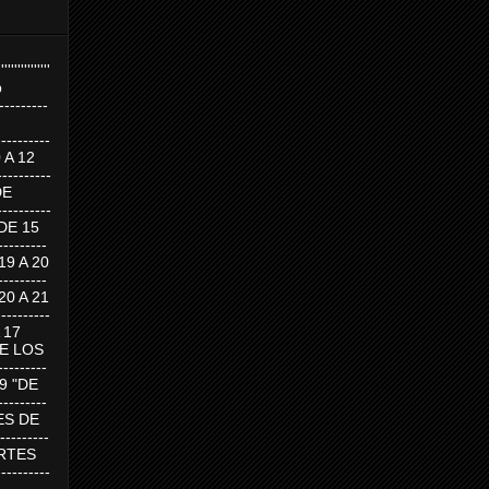
''''''''''''''''
p
---------
--------
0 A 12
---------
DE
---------
DE 15
-------
 19 A 20
-------
 20 A 21
--------
A 17
DE LOS
--------
19 "DE
-------
RTES DE
--------
 MARTES
--------