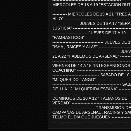
-----------------------------------------------
MIERCOLES DE 18 A 19 "ESTACION RUTE
-----------------------------------------------------
---------- MIERCOLES DE 19 A 21 "TRES 
HILO" ---------------------------------------------
------------------ JUEVES DE 16 A 17 "SER
JUSTICIA" ----------------------------------------
------------------------ JUEVES DE 17 A 19
"FAMRASTICOS" --------------------------------
----------------------------------- JUEVES DE 
"ISHA , RAICES Y ALAS" -----------------------
---------------------------------------------- J
21 A 22 "HABLEMOS DE ARSENAL" ---------
-----------------------------------------------------
VIERNES DE 14 A 15 "INTEGRANDONOS
COACHING" -------------------------------------
-------------------------------- SABADO DE 10
"MI QUERIDO TANGO" ------------------------
----------------------------------------------- 
DE 11 A 12 "MI QUERIDA ESPAÑA" ----------
-----------------------------------------------------
DOMINGOS DE 10 A 12 "ITALIANOS DE
VERDAD" -----------------------------------------
----------------------------- TRANSMISION DE
CAMPAÑAS DE ARSENAL , RACING Y SA
TELMO EL DIA QUE JUEGUEN ---------------
-----------------------------------------------------