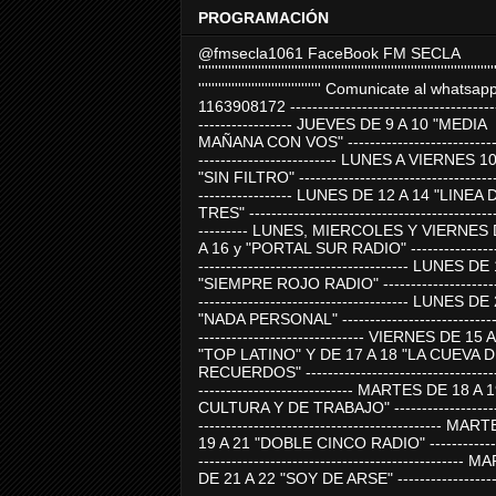
PROGRAMACIÓN
@fmsecla1061 FaceBook FM SECLA
'''''''''''''''''''''''''''''''''''''''''''''''''''''''''''''''''''''''''''''''''''''''''
''''''''''''''''''''''''''''''''''''' Comunicate al whatsap
1163908172 -------------------------------------
----------------- JUEVES DE 9 A 10 "MEDIA
MAÑANA CON VOS" ----------------------------
------------------------- LUNES A VIERNES 1
"SIN FILTRO" ------------------------------------
----------------- LUNES DE 12 A 14 "LINEA 
TRES" ---------------------------------------------
--------- LUNES, MIERCOLES Y VIERNES 
A 16 y "PORTAL SUR RADIO" -----------------
-------------------------------------- LUNES DE
"SIEMPRE ROJO RADIO" ----------------------
-------------------------------------- LUNES DE
"NADA PERSONAL" -----------------------------
------------------------------ VIERNES DE 15 
"TOP LATINO" Y DE 17 A 18 "LA CUEVA 
RECUERDOS" -----------------------------------
---------------------------- MARTES DE 18 A 
CULTURA Y DE TRABAJO" --------------------
-------------------------------------------- MA
19 A 21 "DOBLE CINCO RADIO" -------------
------------------------------------------------
DE 21 A 22 "SOY DE ARSE" -------------------