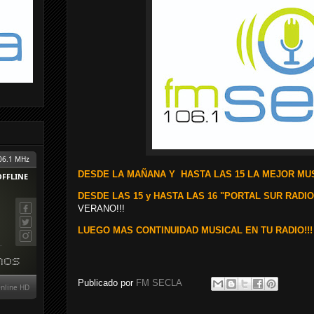
DESDE LA MAÑANA Y
HASTA LAS 15 LA MEJOR MUS
DESDE LAS 15 y HASTA LAS 16 "PORTAL SUR RADIO
VERANO!!!
LUEGO MAS CONTINUIDAD MUSICAL EN TU RADIO!!!
Publicado por
FM SECLA