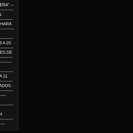
RA" --
----------
AL
---------
A HARA
---------
--------
19 A 20
--------
UEVES DE
-------
---------
---------
 A 11
--------
SABADOS
-------
-----
---------
N
-------
----