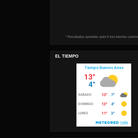
* Resultados quinielas quini 6 loto loterias casino
EL TIEMPO