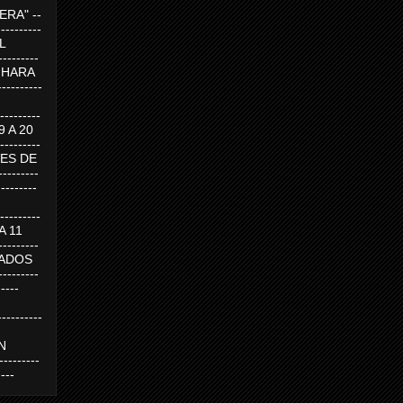
RA" --
----------
AL
---------
A HARA
---------
--------
19 A 20
--------
UEVES DE
-------
---------
---------
 A 11
--------
SABADOS
-------
-----
---------
N
-------
----