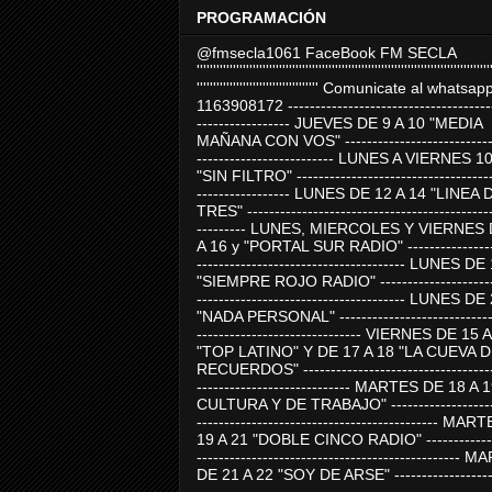
PROGRAMACIÓN
@fmsecla1061 FaceBook FM SECLA
'''''''''''''''''''''''''''''''''''''''''''''''''''''''''''''''''''''''''''''''''''''''''
''''''''''''''''''''''''''''''''''''' Comunicate al whatsap
1163908172 -------------------------------------
----------------- JUEVES DE 9 A 10 "MEDIA
MAÑANA CON VOS" ----------------------------
------------------------- LUNES A VIERNES 1
"SIN FILTRO" ------------------------------------
----------------- LUNES DE 12 A 14 "LINEA 
TRES" ---------------------------------------------
--------- LUNES, MIERCOLES Y VIERNES 
A 16 y "PORTAL SUR RADIO" -----------------
-------------------------------------- LUNES DE
"SIEMPRE ROJO RADIO" ----------------------
-------------------------------------- LUNES DE
"NADA PERSONAL" -----------------------------
------------------------------ VIERNES DE 15 
"TOP LATINO" Y DE 17 A 18 "LA CUEVA 
RECUERDOS" -----------------------------------
---------------------------- MARTES DE 18 A 
CULTURA Y DE TRABAJO" --------------------
-------------------------------------------- MA
19 A 21 "DOBLE CINCO RADIO" -------------
------------------------------------------------
DE 21 A 22 "SOY DE ARSE" -------------------