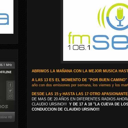
ABRIMOS LA MAÑANA CON LA MEJOR MUSICA HASTA
A LAS 13 ES EL MOMENTO DE "POR BUEN CAMINO"
año con dos emisiones por semana, los viernes y los mart
DESDE LAS 15 y HASTA LAS 17 OTRO APASIONANT
DE MAS DE 20 AÑOS EN DIFERENTES RADIOS AHOR
CLAUDIO URSINO!!!
Y DE 17 A 18 "LA CUEVA DE L
CONDUCCION DE CLAUDIO URSINO!!!