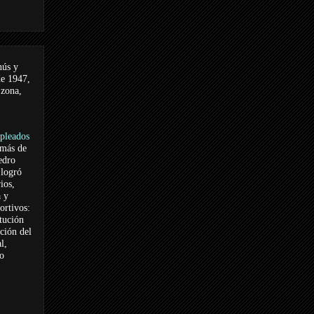
nús y
de 1947,
 zona,
pleados
 más de
edro
logró
ios,
a y
ortivos:
itución
ación del
l,
vo