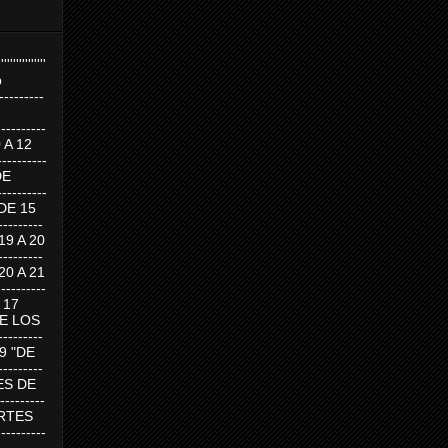
''''''''''''''''
p
---------
--------
0 A 12
---------
DE
---------
DE 15
-------
 19 A 20
-------
 20 A 21
--------
A 17
DE LOS
--------
19 "DE
-------
RTES DE
--------
 MARTES
--------