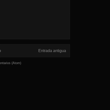
o
Entrada antigua
ntarios (Atom)