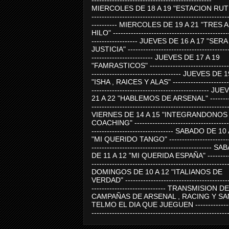
-----------------------------------------------
MIERCOLES DE 18 A 19 "ESTACION RUTE
-----------------------------------------------------
---------- MIERCOLES DE 19 A 21 "TRES 
HILO" ---------------------------------------------
------------------ JUEVES DE 16 A 17 "SER
JUSTICIA" ----------------------------------------
------------------------ JUEVES DE 17 A 19
"FAMRASTICOS" --------------------------------
----------------------------------- JUEVES DE 
"ISHA , RAICES Y ALAS" -----------------------
---------------------------------------------- J
21 A 22 "HABLEMOS DE ARSENAL" ---------
-----------------------------------------------------
VIERNES DE 14 A 15 "INTEGRANDONOS
COACHING" -------------------------------------
-------------------------------- SABADO DE 10
"MI QUERIDO TANGO" ------------------------
----------------------------------------------- 
DE 11 A 12 "MI QUERIDA ESPAÑA" ----------
-----------------------------------------------------
DOMINGOS DE 10 A 12 "ITALIANOS DE
VERDAD" -----------------------------------------
----------------------------- TRANSMISION DE
CAMPAÑAS DE ARSENAL , RACING Y SA
TELMO EL DIA QUE JUEGUEN ---------------
-----------------------------------------------------