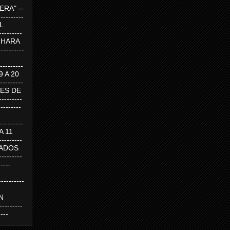
RA" --
----------
AL
---------
A HARA
---------
--------
19 A 20
--------
UEVES DE
-------
---------
---------
 A 11
--------
SABADOS
-------
-----
---------
N
-------
----