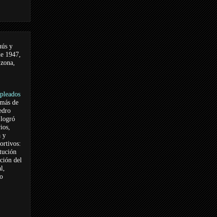
nús y
de 1947,
 zona,
pleados
 más de
edro
logró
ios,
a y
ortivos:
itución
ación del
l,
vo