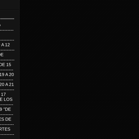
''''''''''''''''
p
---------
--------
0 A 12
---------
DE
---------
DE 15
-------
 19 A 20
-------
 20 A 21
--------
A 17
DE LOS
--------
19 "DE
-------
RTES DE
--------
 MARTES
--------