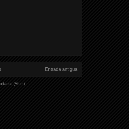
o
Entrada antigua
ntarios (Atom)