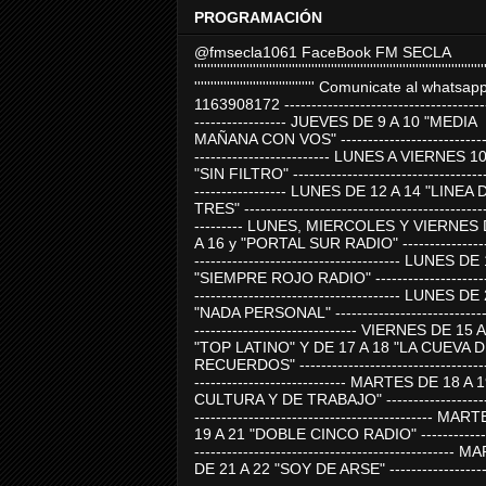
PROGRAMACIÓN
@fmsecla1061 FaceBook FM SECLA
'''''''''''''''''''''''''''''''''''''''''''''''''''''''''''''''''''''''''''''''''''''''''
''''''''''''''''''''''''''''''''''''' Comunicate al whatsap
1163908172 -------------------------------------
----------------- JUEVES DE 9 A 10 "MEDIA
MAÑANA CON VOS" ----------------------------
------------------------- LUNES A VIERNES 1
"SIN FILTRO" ------------------------------------
----------------- LUNES DE 12 A 14 "LINEA 
TRES" ---------------------------------------------
--------- LUNES, MIERCOLES Y VIERNES 
A 16 y "PORTAL SUR RADIO" -----------------
-------------------------------------- LUNES DE
"SIEMPRE ROJO RADIO" ----------------------
-------------------------------------- LUNES DE
"NADA PERSONAL" -----------------------------
------------------------------ VIERNES DE 15 
"TOP LATINO" Y DE 17 A 18 "LA CUEVA 
RECUERDOS" -----------------------------------
---------------------------- MARTES DE 18 A 
CULTURA Y DE TRABAJO" --------------------
-------------------------------------------- MA
19 A 21 "DOBLE CINCO RADIO" -------------
------------------------------------------------
DE 21 A 22 "SOY DE ARSE" -------------------