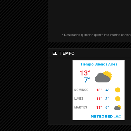
* Resultados quinielas quini 6 loto loterias casino
EL TIEMPO