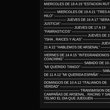
-----------------------------------------------
MIERCOLES DE 18 A 19 "ESTACION RUTE
-----------------------------------------------------
---------- MIERCOLES DE 19 A 21 "TRES 
HILO" ---------------------------------------------
------------------ JUEVES DE 16 A 17 "SER
JUSTICIA" ----------------------------------------
------------------------ JUEVES DE 17 A 19
"FAMRASTICOS" --------------------------------
----------------------------------- JUEVES DE 
"ISHA , RAICES Y ALAS" -----------------------
---------------------------------------------- J
21 A 22 "HABLEMOS DE ARSENAL" ---------
-----------------------------------------------------
VIERNES DE 14 A 15 "INTEGRANDONOS
COACHING" -------------------------------------
-------------------------------- SABADO DE 10
"MI QUERIDO TANGO" ------------------------
----------------------------------------------- 
DE 11 A 12 "MI QUERIDA ESPAÑA" ----------
-----------------------------------------------------
DOMINGOS DE 10 A 12 "ITALIANOS DE
VERDAD" -----------------------------------------
----------------------------- TRANSMISION DE
CAMPAÑAS DE ARSENAL , RACING Y SA
TELMO EL DIA QUE JUEGUEN ---------------
-----------------------------------------------------