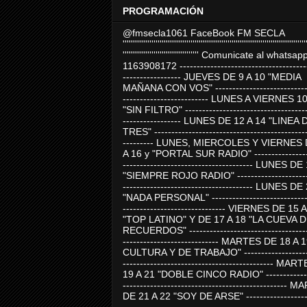
PROGRAMACIÓN
@fmsecla1061 FaceBook FM SECLA
'''''''''''''''''''''''''''''''''''''''''''''''''''''''''''''''''''''''''''''''''''''''''
''''''''''''''''''''''''''''''''''''' Comunicate al whatsap
1163908172 -------------------------------------
----------------- JUEVES DE 9 A 10 "MEDIA
MAÑANA CON VOS" ----------------------------
------------------------- LUNES A VIERNES 1
"SIN FILTRO" ------------------------------------
----------------- LUNES DE 12 A 14 "LINEA 
TRES" ---------------------------------------------
--------- LUNES, MIERCOLES Y VIERNES 
A 16 y "PORTAL SUR RADIO" -----------------
-------------------------------------- LUNES DE
"SIEMPRE ROJO RADIO" ----------------------
-------------------------------------- LUNES DE
"NADA PERSONAL" -----------------------------
------------------------------ VIERNES DE 15 
"TOP LATINO" Y DE 17 A 18 "LA CUEVA 
RECUERDOS" -----------------------------------
---------------------------- MARTES DE 18 A 
CULTURA Y DE TRABAJO" --------------------
-------------------------------------------- MA
19 A 21 "DOBLE CINCO RADIO" -------------
------------------------------------------------
DE 21 A 22 "SOY DE ARSE" -------------------