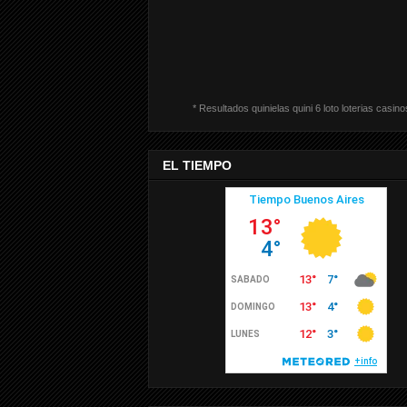
* Resultados quinielas quini 6 loto loterias casino
EL TIEMPO