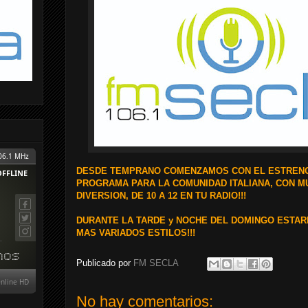
DESDE TEMPRANO COMENZAMOS CON EL ESTREN
PROGRAMA PARA LA COMUNIDAD ITALIANA, CON MU
DIVERSION, DE 10 A 12 EN TU RADIO!!!
DURANTE LA TARDE y NOCHE DEL DOMINGO ESTAR
MAS VARIADOS ESTILOS!!!
Publicado por
FM SECLA
No hay comentarios: