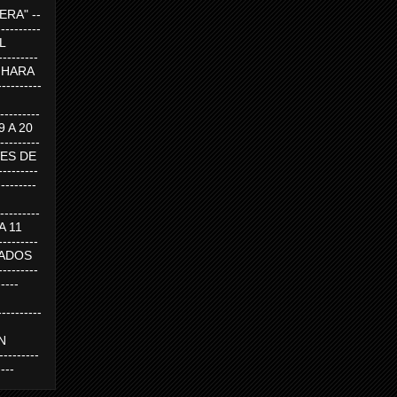
RA" --
----------
AL
---------
A HARA
---------
--------
19 A 20
--------
UEVES DE
-------
---------
---------
 A 11
--------
SABADOS
-------
-----
---------
N
-------
----