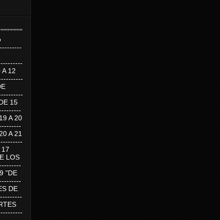
''''''''''''''''
p
---------
--------
0 A 12
---------
DE
---------
DE 15
-------
 19 A 20
-------
 20 A 21
--------
A 17
DE LOS
--------
19 "DE
-------
RTES DE
--------
 MARTES
--------