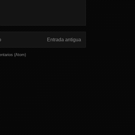
o
Entrada antigua
ntarios (Atom)