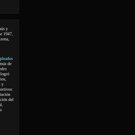
nús y
de 1947,
 zona,
pleados
 más de
edro
logró
ios,
a y
ortivos:
itución
ación del
l,
vo