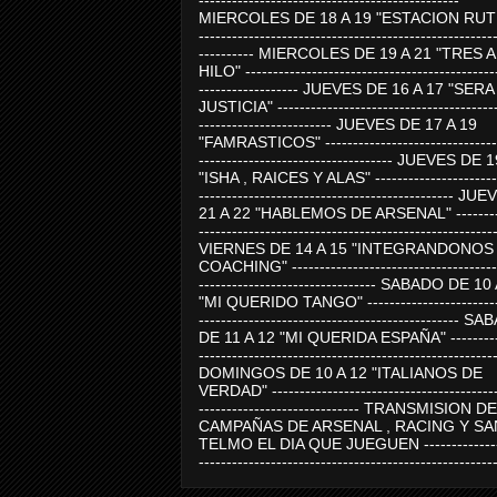
-----------------------------------------------
MIERCOLES DE 18 A 19 "ESTACION RUTE
-----------------------------------------------------
---------- MIERCOLES DE 19 A 21 "TRES 
HILO" ---------------------------------------------
------------------ JUEVES DE 16 A 17 "SER
JUSTICIA" ----------------------------------------
------------------------ JUEVES DE 17 A 19
"FAMRASTICOS" --------------------------------
----------------------------------- JUEVES DE 
"ISHA , RAICES Y ALAS" -----------------------
---------------------------------------------- J
21 A 22 "HABLEMOS DE ARSENAL" ---------
-----------------------------------------------------
VIERNES DE 14 A 15 "INTEGRANDONOS
COACHING" -------------------------------------
-------------------------------- SABADO DE 10
"MI QUERIDO TANGO" ------------------------
----------------------------------------------- 
DE 11 A 12 "MI QUERIDA ESPAÑA" ----------
-----------------------------------------------------
DOMINGOS DE 10 A 12 "ITALIANOS DE
VERDAD" -----------------------------------------
----------------------------- TRANSMISION DE
CAMPAÑAS DE ARSENAL , RACING Y SA
TELMO EL DIA QUE JUEGUEN ---------------
-----------------------------------------------------