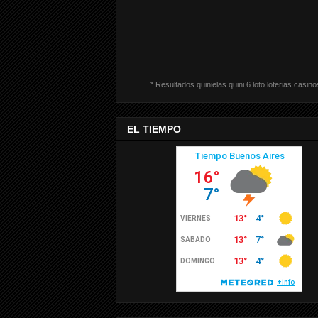
* Resultados quinielas quini 6 loto loterias casino
EL TIEMPO