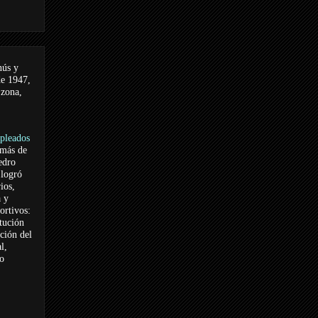
nús y
de 1947,
 zona,
pleados
 más de
edro
logró
ios,
a y
ortivos:
itución
ación del
l,
vo