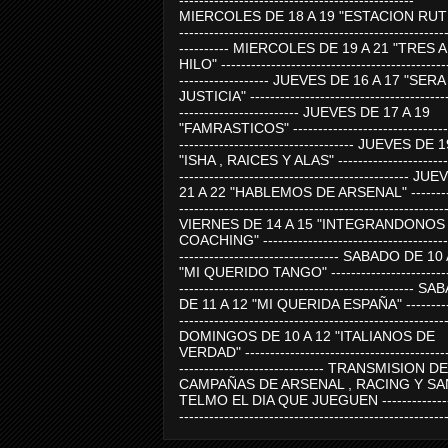
-----------------------------------------------
MIERCOLES DE 18 A 19 "ESTACION RUTE
-----------------------------------------------------
---------- MIERCOLES DE 19 A 21 "TRES 
HILO" ---------------------------------------------
------------------ JUEVES DE 16 A 17 "SER
JUSTICIA" ----------------------------------------
------------------------ JUEVES DE 17 A 19
"FAMRASTICOS" --------------------------------
----------------------------------- JUEVES DE 
"ISHA , RAICES Y ALAS" -----------------------
---------------------------------------------- J
21 A 22 "HABLEMOS DE ARSENAL" ---------
-----------------------------------------------------
VIERNES DE 14 A 15 "INTEGRANDONOS
COACHING" -------------------------------------
-------------------------------- SABADO DE 10
"MI QUERIDO TANGO" ------------------------
----------------------------------------------- 
DE 11 A 12 "MI QUERIDA ESPAÑA" ----------
-----------------------------------------------------
DOMINGOS DE 10 A 12 "ITALIANOS DE
VERDAD" -----------------------------------------
----------------------------- TRANSMISION DE
CAMPAÑAS DE ARSENAL , RACING Y SA
TELMO EL DIA QUE JUEGUEN ---------------
-----------------------------------------------------