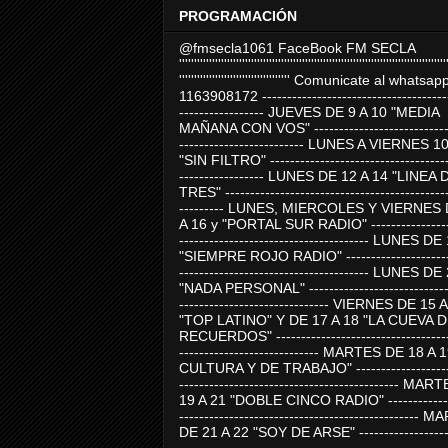
PROGRAMACIÓN
@fmsecla1061 FaceBook FM SECLA
'''''''''''''''''''''''''''''''''''''''''''''''''''''''''''''''''''''''''''''''''''''''''
''''''''''''''''''''''''''''''''''''' Comunicate al whatsap
1163908172 -------------------------------------
----------------- JUEVES DE 9 A 10 "MEDIA
MAÑANA CON VOS" ----------------------------
------------------------- LUNES A VIERNES 1
"SIN FILTRO" ------------------------------------
----------------- LUNES DE 12 A 14 "LINEA 
TRES" ---------------------------------------------
--------- LUNES, MIERCOLES Y VIERNES 
A 16 y "PORTAL SUR RADIO" -----------------
-------------------------------------- LUNES DE
"SIEMPRE ROJO RADIO" ----------------------
-------------------------------------- LUNES DE
"NADA PERSONAL" -----------------------------
------------------------------ VIERNES DE 15 
"TOP LATINO" Y DE 17 A 18 "LA CUEVA 
RECUERDOS" -----------------------------------
---------------------------- MARTES DE 18 A 
CULTURA Y DE TRABAJO" --------------------
-------------------------------------------- MA
19 A 21 "DOBLE CINCO RADIO" -------------
------------------------------------------------
DE 21 A 22 "SOY DE ARSE" -------------------