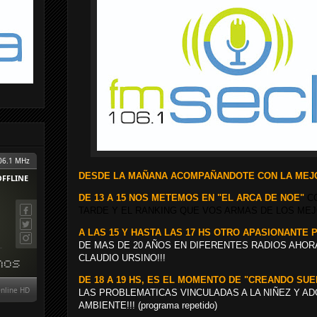
DESDE LA MAÑANA ACOMPAÑANDOTE CON LA MEJO
DE 13 A 15 NOS METEMOS EN "EL ARCA DE NOE"
C
TARDE Y EL RANKING QUE VOS ARMAS DE LOS MEJ
A LAS 15 Y HASTA LAS 17 HS OTRO APASIONANTE
DE MAS DE 20 AÑOS EN DIFERENTES RADIOS AHOR
CLAUDIO URSINO!!!
DE 18 A 19 HS, ES EL MOMENTO DE "CREANDO SU
LAS PROBLEMATICAS VINCULADAS A LA NIÑEZ Y A
AMBIENTE!!! (programa repetido)