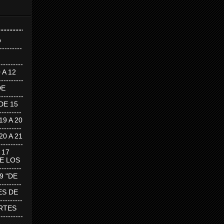
''''''''''''''''
p
---------
--------
0 A 12
---------
DE
---------
DE 15
-------
 19 A 20
-------
 20 A 21
--------
A 17
DE LOS
--------
19 "DE
-------
RTES DE
--------
 MARTES
--------