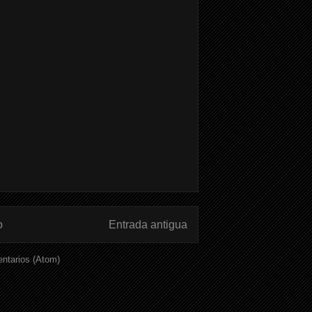
o
Entrada antigua
ntarios (Atom)