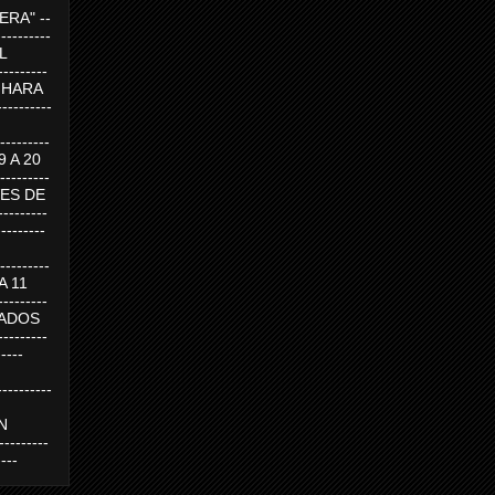
RA" --
----------
AL
---------
A HARA
---------
--------
19 A 20
--------
UEVES DE
-------
---------
---------
 A 11
--------
SABADOS
-------
-----
---------
N
-------
----