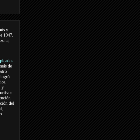
nús y
de 1947,
 zona,
pleados
 más de
edro
logró
ios,
a y
ortivos:
itución
ación del
l,
vo