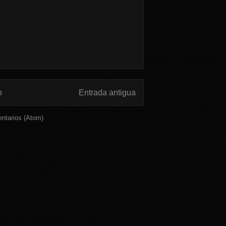
o
Entrada antigua
ntarios (Atom)