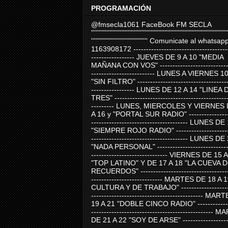
PROGRAMACIÓN
@fmsecla1061 FaceBook FM SECLA
'''''''''''''''''''''''''''''''''''''''''''''''''''''''''''''''''''''''''''''''''''''''''
''''''''''''''''''''''''''''''''''''' Comunicate al whatsap
1163908172 -------------------------------------
----------------- JUEVES DE 9 A 10 "MEDIA
MAÑANA CON VOS" ----------------------------
------------------------- LUNES A VIERNES 1
"SIN FILTRO" ------------------------------------
----------------- LUNES DE 12 A 14 "LINEA 
TRES" ---------------------------------------------
--------- LUNES, MIERCOLES Y VIERNES 
A 16 y "PORTAL SUR RADIO" -----------------
-------------------------------------- LUNES DE
"SIEMPRE ROJO RADIO" ----------------------
-------------------------------------- LUNES DE
"NADA PERSONAL" -----------------------------
------------------------------ VIERNES DE 15 
"TOP LATINO" Y DE 17 A 18 "LA CUEVA 
RECUERDOS" -----------------------------------
---------------------------- MARTES DE 18 A 
CULTURA Y DE TRABAJO" --------------------
-------------------------------------------- MA
19 A 21 "DOBLE CINCO RADIO" -------------
------------------------------------------------
DE 21 A 22 "SOY DE ARSE" -------------------