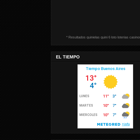
* Resultados quinielas quini 6 loto loterias casino
EL TIEMPO