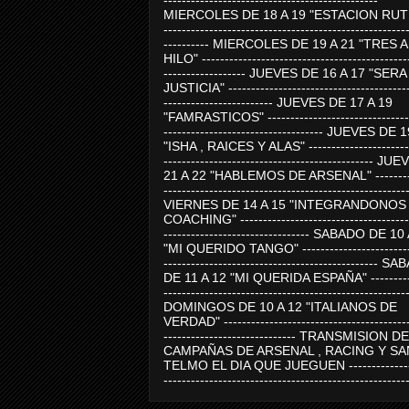
-----------------------------------------------
MIERCOLES DE 18 A 19 "ESTACION RUTE
-----------------------------------------------------
---------- MIERCOLES DE 19 A 21 "TRES 
HILO" ---------------------------------------------
------------------ JUEVES DE 16 A 17 "SER
JUSTICIA" ----------------------------------------
------------------------ JUEVES DE 17 A 19
"FAMRASTICOS" --------------------------------
----------------------------------- JUEVES DE 
"ISHA , RAICES Y ALAS" -----------------------
---------------------------------------------- J
21 A 22 "HABLEMOS DE ARSENAL" ---------
-----------------------------------------------------
VIERNES DE 14 A 15 "INTEGRANDONOS
COACHING" -------------------------------------
-------------------------------- SABADO DE 10
"MI QUERIDO TANGO" ------------------------
----------------------------------------------- 
DE 11 A 12 "MI QUERIDA ESPAÑA" ----------
-----------------------------------------------------
DOMINGOS DE 10 A 12 "ITALIANOS DE
VERDAD" -----------------------------------------
----------------------------- TRANSMISION DE
CAMPAÑAS DE ARSENAL , RACING Y SA
TELMO EL DIA QUE JUEGUEN ---------------
-----------------------------------------------------