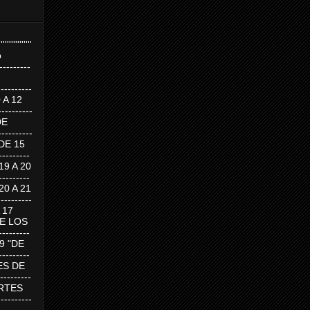
''''''''''''''''
p
---------
--------
0 A 12
---------
DE
---------
DE 15
-------
 19 A 20
-------
 20 A 21
--------
A 17
DE LOS
--------
19 "DE
-------
RTES DE
--------
 MARTES
--------