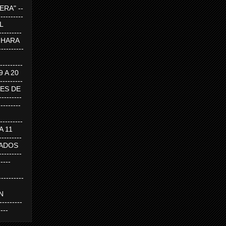
RA" --
----------
AL
---------
A HARA
---------
--------
19 A 20
--------
UEVES DE
-------
---------
---------
 A 11
--------
SABADOS
-------
-----
---------
N
-------
----