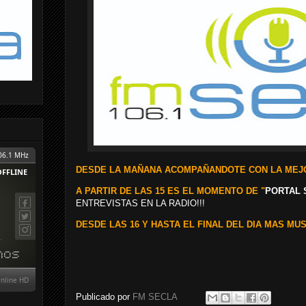
DESDE LA MAÑANA ACOMPAÑANDOTE CON LA MEJO
A PARTIR DE LAS 15 ES EL MOMENTO DE "
PORTAL 
ENTREVISTAS EN LA RADIO!!!
DESDE LAS 16 Y HASTA EL FINAL DEL DIA MAS MUS
Publicado por
FM SECLA