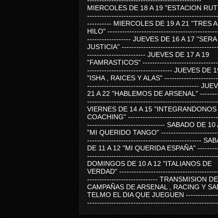
-----------------------------------------------
MIERCOLES DE 18 A 19 "ESTACION RUTE
-----------------------------------------------------
---------- MIERCOLES DE 19 A 21 "TRES 
HILO" ---------------------------------------------
------------------ JUEVES DE 16 A 17 "SER
JUSTICIA" ----------------------------------------
------------------------ JUEVES DE 17 A 19
"FAMRASTICOS" --------------------------------
----------------------------------- JUEVES DE 
"ISHA , RAICES Y ALAS" -----------------------
---------------------------------------------- J
21 A 22 "HABLEMOS DE ARSENAL" ---------
-----------------------------------------------------
VIERNES DE 14 A 15 "INTEGRANDONOS
COACHING" -------------------------------------
-------------------------------- SABADO DE 10
"MI QUERIDO TANGO" ------------------------
----------------------------------------------- 
DE 11 A 12 "MI QUERIDA ESPAÑA" ----------
-----------------------------------------------------
DOMINGOS DE 10 A 12 "ITALIANOS DE
VERDAD" -----------------------------------------
----------------------------- TRANSMISION DE
CAMPAÑAS DE ARSENAL , RACING Y SA
TELMO EL DIA QUE JUEGUEN ---------------
-----------------------------------------------------