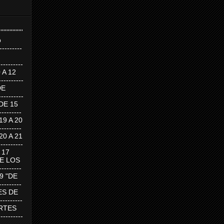
''''''''''''''''
p
---------
--------
0 A 12
---------
DE
---------
DE 15
-------
 19 A 20
-------
 20 A 21
--------
A 17
DE LOS
--------
19 "DE
-------
RTES DE
--------
 MARTES
--------