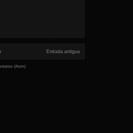
o
Entrada antigua
ntarios (Atom)