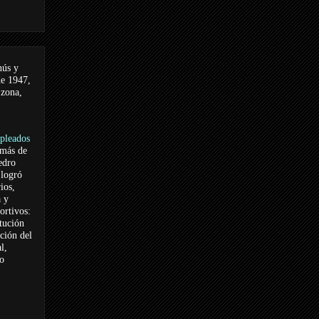
nús y
de 1947,
 zona,
pleados
 más de
edro
logró
ios,
a y
ortivos:
itución
ación del
l,
vo