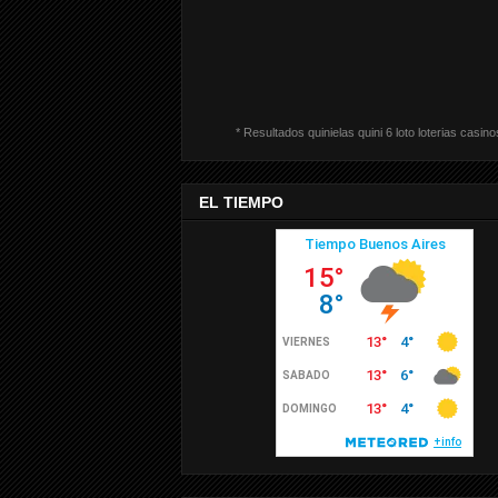
* Resultados quinielas quini 6 loto loterias casino
EL TIEMPO