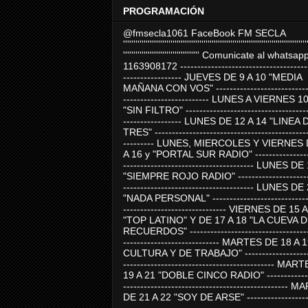
PROGRAMACIÓN
@fmsecla1061 FaceBook FM SECLA
'''''''''''''''''''''''''''''''''''''''''''''''''''''''''''''''''''''''''''''''''''''''''
''''''''''''''''''''''''''''''''''''' Comunicate al whatsap
1163908172 -------------------------------------
----------------- JUEVES DE 9 A 10 "MEDIA
MAÑANA CON VOS" ----------------------------
------------------------- LUNES A VIERNES 1
"SIN FILTRO" ------------------------------------
----------------- LUNES DE 12 A 14 "LINEA 
TRES" ---------------------------------------------
--------- LUNES, MIERCOLES Y VIERNES 
A 16 y "PORTAL SUR RADIO" -----------------
-------------------------------------- LUNES DE
"SIEMPRE ROJO RADIO" ----------------------
-------------------------------------- LUNES DE
"NADA PERSONAL" -----------------------------
------------------------------ VIERNES DE 15 
"TOP LATINO" Y DE 17 A 18 "LA CUEVA 
RECUERDOS" -----------------------------------
---------------------------- MARTES DE 18 A 
CULTURA Y DE TRABAJO" --------------------
-------------------------------------------- MA
19 A 21 "DOBLE CINCO RADIO" -------------
------------------------------------------------
DE 21 A 22 "SOY DE ARSE" -------------------