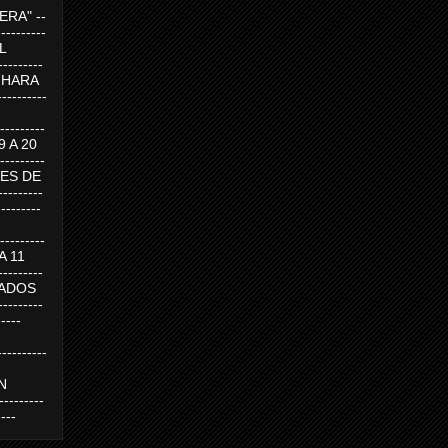
RA" --
----------
AL
---------
A HARA
---------
--------
19 A 20
--------
UEVES DE
-------
---------
---------
 A 11
--------
SABADOS
-------
-----
---------
N
-------
----