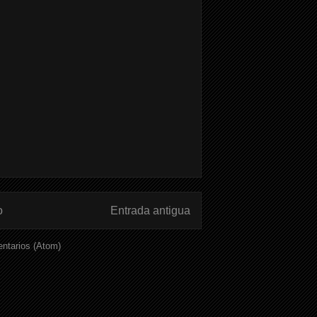
o
Entrada antigua
ntarios (Atom)