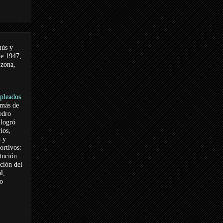
nús y
de 1947,
 zona,
pleados
 más de
edro
logró
ios,
a y
ortivos:
itución
ación del
l,
vo