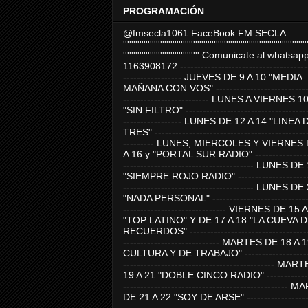
PROGRAMACIÓN
@fmsecla1061 FaceBook FM SECLA
'''''''''''''''''''''''''''''''''''''''''''''''''''''''''''''''''''''''''''''''''''''''''
''''''''''''''''''''''''''''''''''''' Comunicate al whatsap
1163908172 -------------------------------------
----------------- JUEVES DE 9 A 10 "MEDIA
MAÑANA CON VOS" ----------------------------
------------------------- LUNES A VIERNES 1
"SIN FILTRO" ------------------------------------
----------------- LUNES DE 12 A 14 "LINEA 
TRES" ---------------------------------------------
--------- LUNES, MIERCOLES Y VIERNES 
A 16 y "PORTAL SUR RADIO" -----------------
-------------------------------------- LUNES DE
"SIEMPRE ROJO RADIO" ----------------------
-------------------------------------- LUNES DE
"NADA PERSONAL" -----------------------------
------------------------------ VIERNES DE 15 
"TOP LATINO" Y DE 17 A 18 "LA CUEVA 
RECUERDOS" -----------------------------------
---------------------------- MARTES DE 18 A 
CULTURA Y DE TRABAJO" --------------------
-------------------------------------------- MA
19 A 21 "DOBLE CINCO RADIO" -------------
------------------------------------------------
DE 21 A 22 "SOY DE ARSE" -------------------