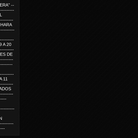
RA" --
----------
AL
---------
A HARA
---------
--------
19 A 20
--------
UEVES DE
-------
---------
---------
 A 11
--------
SABADOS
-------
-----
---------
N
-------
----