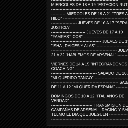
-----------------------------------------------
MIERCOLES DE 18 A 19 "ESTACION RUTE
-----------------------------------------------------
---------- MIERCOLES DE 19 A 21 "TRES 
HILO" ---------------------------------------------
------------------ JUEVES DE 16 A 17 "SER
JUSTICIA" ----------------------------------------
------------------------ JUEVES DE 17 A 19
"FAMRASTICOS" --------------------------------
----------------------------------- JUEVES DE 
"ISHA , RAICES Y ALAS" -----------------------
---------------------------------------------- J
21 A 22 "HABLEMOS DE ARSENAL" ---------
-----------------------------------------------------
VIERNES DE 14 A 15 "INTEGRANDONOS
COACHING" -------------------------------------
-------------------------------- SABADO DE 10
"MI QUERIDO TANGO" ------------------------
----------------------------------------------- 
DE 11 A 12 "MI QUERIDA ESPAÑA" ----------
-----------------------------------------------------
DOMINGOS DE 10 A 12 "ITALIANOS DE
VERDAD" -----------------------------------------
----------------------------- TRANSMISION DE
CAMPAÑAS DE ARSENAL , RACING Y SA
TELMO EL DIA QUE JUEGUEN ---------------
-----------------------------------------------------