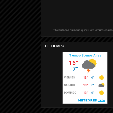
* Resultados quinielas quini 6 loto loterias casino
EL TIEMPO