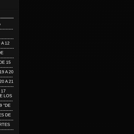
''''''''''''''''
p
---------
--------
0 A 12
---------
DE
---------
DE 15
-------
 19 A 20
-------
 20 A 21
--------
A 17
DE LOS
--------
19 "DE
-------
RTES DE
--------
 MARTES
--------