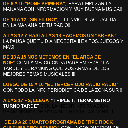
DE 9 A 10 "PONE PRIMERA"
, PARA EMPEZAR LA
MAÑANA CON INFORMACION Y MUY BUENA MUSICA!!!
DE 10 A 12 "SIN FILTRO"
, EL ENVIO DE ACTUALIDAD
EN LA MAÑANA DE TU RADIO!!!
A LAS 12 Y HASTA LAS 13 HACEMOS UN "BREAK"
,
LA PAUSA QUE TU DIA NECESITA!!! EXITOS, JUEGOS Y
MAS!!!
DE 13 A 15 NOS METEMOS EN "EL ARCA DE
NOE"
CON LA MEJOR ONDA PARA EMPEZAR LA
TARDE Y EL RANKING QUE VOS ARMAS DE LOS
MEJORES TEMAS MUSICALES!!!!
LUEGO DE 15 A 16 "EL TERCER OJO RADIO RADIO"
,
CON TODO LA INFO PERIODISTICA DE LA ZONA SUR !!!
A LAS 17 HS, LLEGA
"TRIPLE T, TERMOMETRO
TURNO TARDE"
CON LA MEJOR INFORMACION
PERIODISTICA DE ZONA SUR HASTA LAS 18 HS.!!!
DE 19 A 20 CUARTO PROGRAMA DE "RPC ROCK
CULTURA PROLETARIO"
CON LA CONDUCCION DE