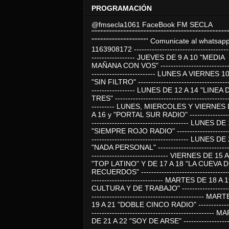
PROGRAMACIÓN
@fmsecla1061 FaceBook FM SECLA
'''''''''''''''''''''''''''''''''''''''''''''''''''''''''''''''''''''''''''''''''''''''''
''''''''''''''''''''''''''''''''''''' Comunicate al whatsap
1163908172 -------------------------------------
----------------- JUEVES DE 9 A 10 "MEDIA
MAÑANA CON VOS" ----------------------------
------------------------- LUNES A VIERNES 1
"SIN FILTRO" ------------------------------------
----------------- LUNES DE 12 A 14 "LINEA 
TRES" ---------------------------------------------
--------- LUNES, MIERCOLES Y VIERNES 
A 16 y "PORTAL SUR RADIO" -----------------
-------------------------------------- LUNES DE
"SIEMPRE ROJO RADIO" ----------------------
-------------------------------------- LUNES DE
"NADA PERSONAL" -----------------------------
------------------------------ VIERNES DE 15 
"TOP LATINO" Y DE 17 A 18 "LA CUEVA 
RECUERDOS" -----------------------------------
---------------------------- MARTES DE 18 A 
CULTURA Y DE TRABAJO" --------------------
-------------------------------------------- MA
19 A 21 "DOBLE CINCO RADIO" -------------
------------------------------------------------
DE 21 A 22 "SOY DE ARSE" -------------------