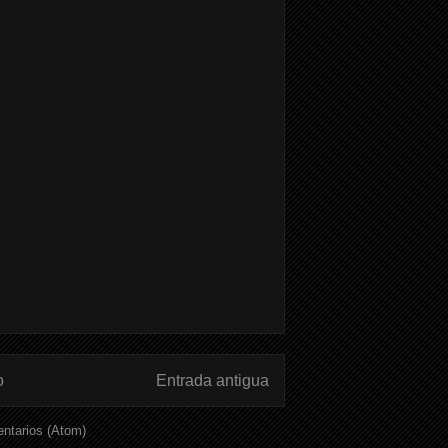
o
Entrada antigua
ntarios (Atom)