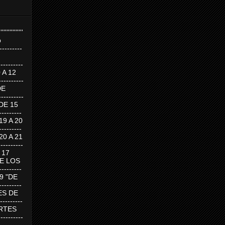
''''''''''''''''
p
---------
--------
0 A 12
---------
DE
---------
DE 15
-------
 19 A 20
-------
 20 A 21
--------
A 17
DE LOS
--------
19 "DE
-------
RTES DE
--------
 MARTES
--------