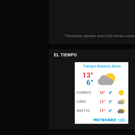
* Resultados quinielas quini 6 loto loterias casino
EL TIEMPO