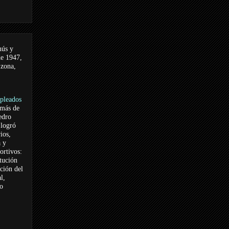
nús y
de 1947,
 zona,
pleados
 más de
edro
logró
ios,
a y
ortivos:
itución
ación del
l,
vo