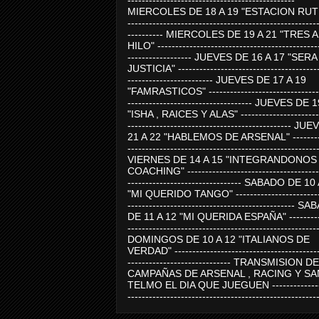
-----------------------------------------------
MIERCOLES DE 18 A 19 "ESTACION RUTE
-----------------------------------------------------
---------- MIERCOLES DE 19 A 21 "TRES 
HILO" ---------------------------------------------
------------------ JUEVES DE 16 A 17 "SER
JUSTICIA" ----------------------------------------
------------------------ JUEVES DE 17 A 19
"FAMRASTICOS" --------------------------------
----------------------------------- JUEVES DE 
"ISHA , RAICES Y ALAS" -----------------------
---------------------------------------------- J
21 A 22 "HABLEMOS DE ARSENAL" ---------
-----------------------------------------------------
VIERNES DE 14 A 15 "INTEGRANDONOS
COACHING" -------------------------------------
-------------------------------- SABADO DE 10
"MI QUERIDO TANGO" ------------------------
----------------------------------------------- 
DE 11 A 12 "MI QUERIDA ESPAÑA" ----------
-----------------------------------------------------
DOMINGOS DE 10 A 12 "ITALIANOS DE
VERDAD" -----------------------------------------
----------------------------- TRANSMISION DE
CAMPAÑAS DE ARSENAL , RACING Y SA
TELMO EL DIA QUE JUEGUEN ---------------
-----------------------------------------------------