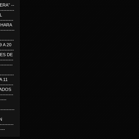
RA" --
----------
AL
---------
A HARA
---------
--------
19 A 20
--------
UEVES DE
-------
---------
---------
 A 11
--------
SABADOS
-------
-----
---------
N
-------
----