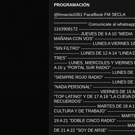
PROGRAMACIÓN
@fmsecla1061 FaceBook FM SECLA
'''''''''''''''''''''''''''''''''''''''''''''''''''''''''''''''''''''''''''''''''''''''''
''''''''''''''''''''''''''''''''''''' Comunicate al whatsap
1163908172 -------------------------------------
----------------- JUEVES DE 9 A 10 "MEDIA
MAÑANA CON VOS" ----------------------------
------------------------- LUNES A VIERNES 1
"SIN FILTRO" ------------------------------------
----------------- LUNES DE 12 A 14 "LINEA 
TRES" ---------------------------------------------
--------- LUNES, MIERCOLES Y VIERNES 
A 16 y "PORTAL SUR RADIO" -----------------
-------------------------------------- LUNES DE
"SIEMPRE ROJO RADIO" ----------------------
-------------------------------------- LUNES DE
"NADA PERSONAL" -----------------------------
------------------------------ VIERNES DE 15 
"TOP LATINO" Y DE 17 A 18 "LA CUEVA 
RECUERDOS" -----------------------------------
---------------------------- MARTES DE 18 A 
CULTURA Y DE TRABAJO" --------------------
-------------------------------------------- MA
19 A 21 "DOBLE CINCO RADIO" -------------
------------------------------------------------
DE 21 A 22 "SOY DE ARSE" -------------------