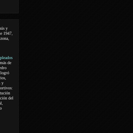
nús y
de 1947,
 zona,
pleados
 más de
edro
logró
ios,
a y
ortivos:
itución
ación del
l,
vo