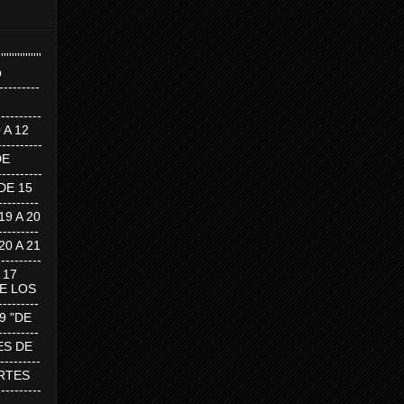
''''''''''''''''
p
---------
--------
0 A 12
---------
DE
---------
DE 15
-------
 19 A 20
-------
 20 A 21
--------
A 17
DE LOS
--------
19 "DE
-------
RTES DE
--------
 MARTES
--------