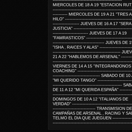
-----------------------------------------------
MIERCOLES DE 18 A 19 "ESTACION RUTE
-----------------------------------------------------
---------- MIERCOLES DE 19 A 21 "TRES 
HILO" ---------------------------------------------
------------------ JUEVES DE 16 A 17 "SER
JUSTICIA" ----------------------------------------
------------------------ JUEVES DE 17 A 19
"FAMRASTICOS" --------------------------------
----------------------------------- JUEVES DE 
"ISHA , RAICES Y ALAS" -----------------------
---------------------------------------------- J
21 A 22 "HABLEMOS DE ARSENAL" ---------
-----------------------------------------------------
VIERNES DE 14 A 15 "INTEGRANDONOS
COACHING" -------------------------------------
-------------------------------- SABADO DE 10
"MI QUERIDO TANGO" ------------------------
----------------------------------------------- 
DE 11 A 12 "MI QUERIDA ESPAÑA" ----------
-----------------------------------------------------
DOMINGOS DE 10 A 12 "ITALIANOS DE
VERDAD" -----------------------------------------
----------------------------- TRANSMISION DE
CAMPAÑAS DE ARSENAL , RACING Y SA
TELMO EL DIA QUE JUEGUEN ---------------
-----------------------------------------------------