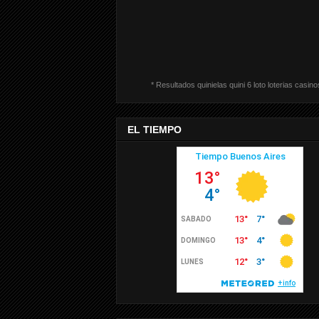
* Resultados quinielas quini 6 loto loterias casino
EL TIEMPO