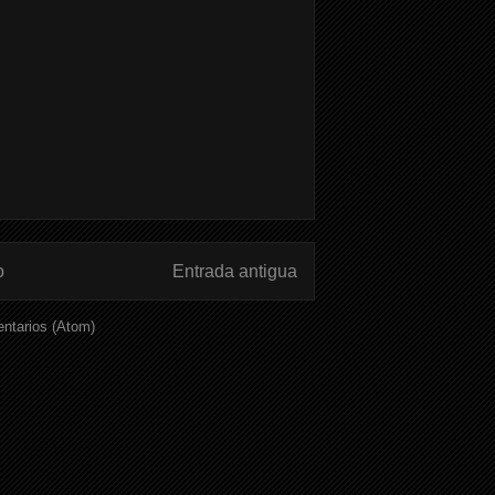
o
Entrada antigua
ntarios (Atom)