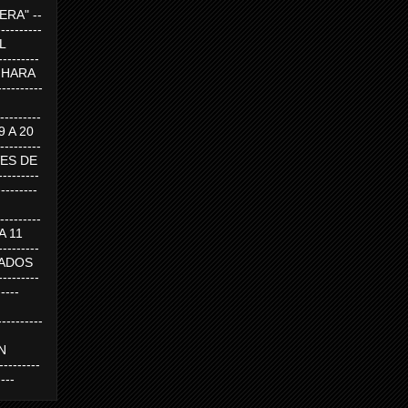
RA" --
----------
AL
---------
A HARA
---------
--------
19 A 20
--------
UEVES DE
-------
---------
---------
 A 11
--------
SABADOS
-------
-----
---------
N
-------
----