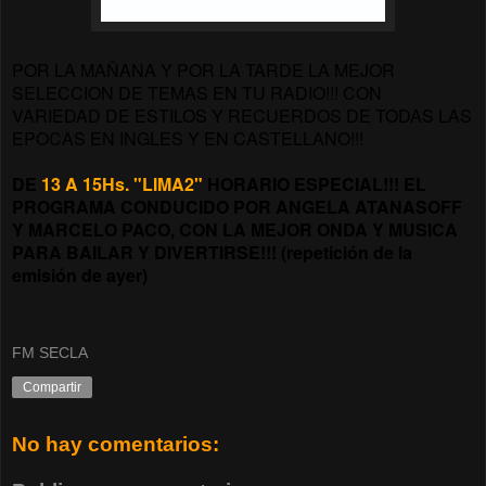
POR LA MAÑANA Y POR LA TARDE LA MEJOR
SELECCION DE TEMAS EN TU RADIO!!! CON
VARIEDAD DE ESTILOS Y RECUERDOS DE TODAS LAS
EPOCAS EN INGLES Y EN CASTELLANO!!!
DE
13 A 15Hs. "LIMA2"
HORARIO ESPECIAL!!! EL
PROGRAMA CONDUCIDO POR ANGELA ATANASOFF
Y MARCELO PACO, CON LA MEJOR ONDA Y MUSICA
PARA BAILAR Y DIVERTIRSE!!! (repetición de la
emisión de ayer)
FM SECLA
Compartir
No hay comentarios: