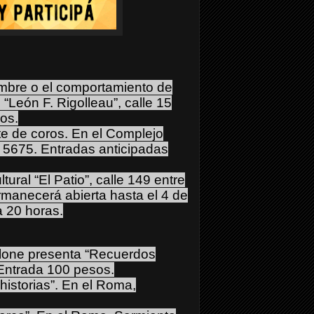
embre o el comportamiento de
 “León F. Rigolleau”, calle 15
os.
e de coros. En el Complejo
Nº 5675. Entradas anticipadas
tural “El Patio”, calle 149 entre
rmanecerá abierta hasta el 4 de
 20 horas.
Milone presenta “Recuerdos
 Entrada 100 pesos.
historias”. En el Roma,