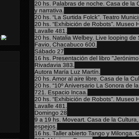
20 hs. Palabras de noche.
Casa de la 
y narrativa.
20 hs. “La Surtida Folck”.
Teatro Munici
20 hs. “Exhibición de Robots”.
Museo Hi
Lavalle 481.
20 hs. Natalia Welbey. Live looping de
s
Favio, Chacabuco 600.
Sábado 27
16 hs. Presentación del libro "Jerónimo
Rivadavia 383.
Autora María Luz Martín.
20 hs. Amor al aire libre.
Casa de la Cul
20 hs. “10º Aniversario La Sonora de la
721. Espacio Incaa.
20 hs. “Exhibición de Robots”.
Museo Hi
Lavalle 481.
Domingo 28
9 a 19 hs. Moveart.
Casa de la Cultura,
espejos.
16 hs. Taller abierto Tango y Milonga.
C