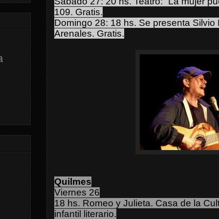
Sábado 27: 20 hs. Teatro: “La mujer p
109. Gratis.
Domingo 28: 18 hs. Se presenta Silvio
Arenales. Gratis.
a
Quilmes
Viernes 26
18 hs. Romeo y Julieta.
Casa de la Cul
infantil literario.