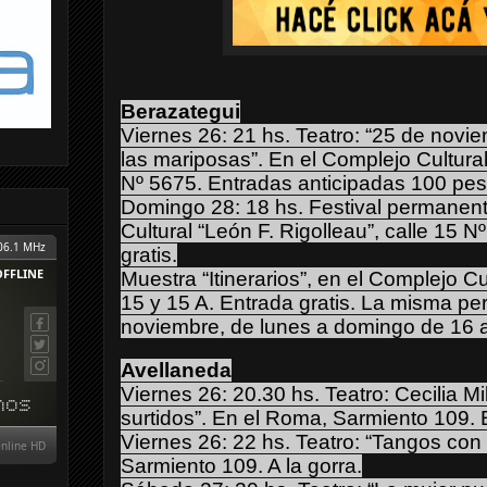
Berazategui
Viernes 26: 21 hs. Teatro: “25 de novi
las mariposas”. En el Complejo Cultural
Nº 5675. Entradas anticipadas 100 pes
Domingo 28: 18 hs. Festival permanent
Cultural “León F. Rigolleau”, calle 15 
gratis.
Muestra “Itinerarios”, en el Complejo Cul
15 y 15 A. Entrada gratis. La misma pe
noviembre, de lunes a domingo de 16 a
Avellaneda
Viernes 26: 20.30 hs. Teatro: Cecilia 
surtidos”. En el Roma, Sarmiento 109.
Viernes 26: 22 hs. Teatro: “Tangos con 
Sarmiento 109. A la gorra.