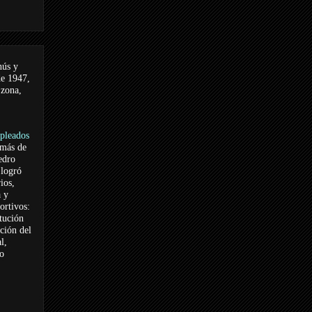
nús y
de 1947,
 zona,
pleados
 más de
edro
logró
ios,
a y
ortivos:
itución
ación del
l,
vo