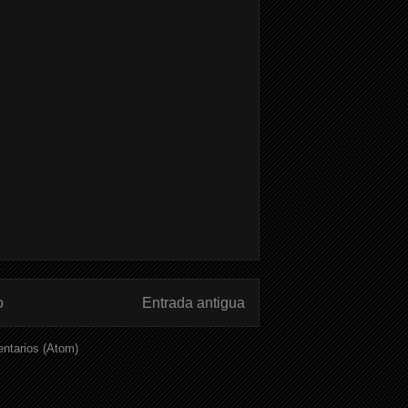
o
Entrada antigua
ntarios (Atom)