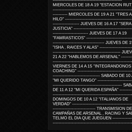
-----------------------------------------------
MIERCOLES DE 18 A 19 "ESTACION RUTE
-----------------------------------------------------
---------- MIERCOLES DE 19 A 21 "TRES 
HILO" ---------------------------------------------
------------------ JUEVES DE 16 A 17 "SER
JUSTICIA" ----------------------------------------
------------------------ JUEVES DE 17 A 19
"FAMRASTICOS" --------------------------------
----------------------------------- JUEVES DE 
"ISHA , RAICES Y ALAS" -----------------------
---------------------------------------------- J
21 A 22 "HABLEMOS DE ARSENAL" ---------
-----------------------------------------------------
VIERNES DE 14 A 15 "INTEGRANDONOS
COACHING" -------------------------------------
-------------------------------- SABADO DE 10
"MI QUERIDO TANGO" ------------------------
----------------------------------------------- 
DE 11 A 12 "MI QUERIDA ESPAÑA" ----------
-----------------------------------------------------
DOMINGOS DE 10 A 12 "ITALIANOS DE
VERDAD" -----------------------------------------
----------------------------- TRANSMISION DE
CAMPAÑAS DE ARSENAL , RACING Y SA
TELMO EL DIA QUE JUEGUEN ---------------
-----------------------------------------------------