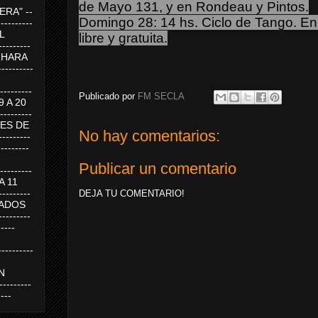
de Mayo 131, y en Rondeau y Pintos.
RA" --
Domingo 28: 14 hs. Ciclo de Tango. En
----------
AL
libre y gratuita.
---------
A HARA
---------
--------
Publicado por
FM SECLA
19 A 20
--------
UEVES DE
No hay comentarios:
-------
---------
Publicar un comentario
---------
 A 11
--------
DEJA TU COMENTARIO!
SABADOS
-------
-----
---------
N
-------
----