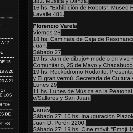
383. Música y Danza.
16 hs. “Exhibición de Robots”.
Museo Hi
Lavalle 481.
''''''''''''''''
p
Florencio Varela
---------
Viernes 26
--------
18 hs. Caminata de Caja de Resonanc
0 A 12
Juan.
---------
Sábado 27
DE
---------
19 hs. Jam de dibujo+ modelo en vivo 
DE 15
Comunitario, 25 de Mayo y Chacabuco
-------
19 hs. Rockódromo Rodante. Presenta
 19 A 20
-------
y El gran vermú. Secretaría de Cultura 
 20 A 21
Lunes 29
--------
A 17
11 hs. Lunes de Música en la Peatona
DE LOS
e/Sallares y San Juan.
--------
19 "DE
Lanús
-------
RTES DE
Sábado 27: 10 hs. Inauguración Plazole
--------
Juan D. Perón 2200.
 MARTES
--------
Sábado 27: 19 hs. Cine móvil: “Emoji, la