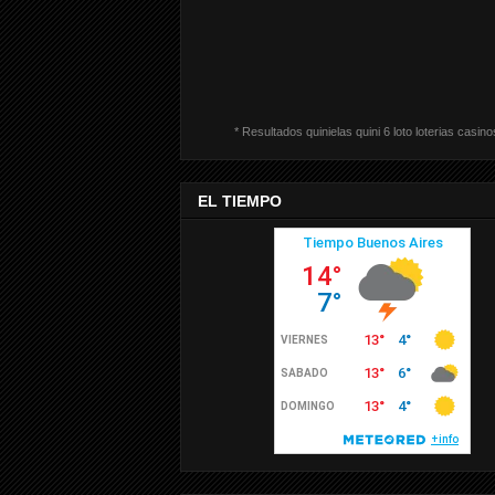
* Resultados quinielas quini 6 loto loterias casino
EL TIEMPO