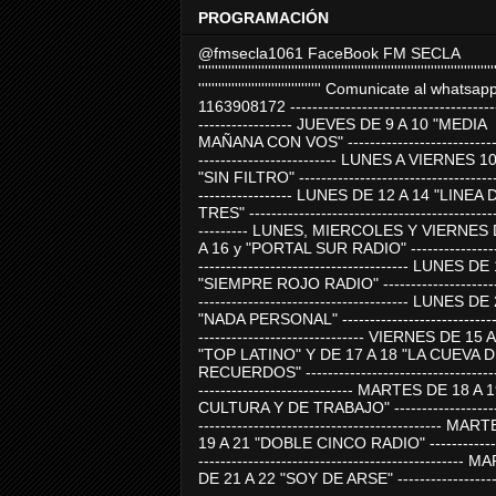
PROGRAMACIÓN
@fmsecla1061 FaceBook FM SECLA
'''''''''''''''''''''''''''''''''''''''''''''''''''''''''''''''''''''''''''''''''''''''''
''''''''''''''''''''''''''''''''''''' Comunicate al whatsap
1163908172 -------------------------------------
----------------- JUEVES DE 9 A 10 "MEDIA
MAÑANA CON VOS" ----------------------------
------------------------- LUNES A VIERNES 1
"SIN FILTRO" ------------------------------------
----------------- LUNES DE 12 A 14 "LINEA 
TRES" ---------------------------------------------
--------- LUNES, MIERCOLES Y VIERNES 
A 16 y "PORTAL SUR RADIO" -----------------
-------------------------------------- LUNES DE
"SIEMPRE ROJO RADIO" ----------------------
-------------------------------------- LUNES DE
"NADA PERSONAL" -----------------------------
------------------------------ VIERNES DE 15 
"TOP LATINO" Y DE 17 A 18 "LA CUEVA 
RECUERDOS" -----------------------------------
---------------------------- MARTES DE 18 A 
CULTURA Y DE TRABAJO" --------------------
-------------------------------------------- MA
19 A 21 "DOBLE CINCO RADIO" -------------
------------------------------------------------
DE 21 A 22 "SOY DE ARSE" -------------------