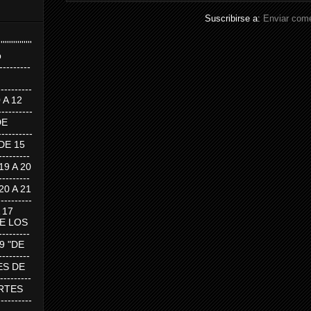
Suscribirse a:
Enviar come
''''''''''''''''
p
---------
--------
0 A 12
---------
DE
---------
DE 15
-------
 19 A 20
-------
 20 A 21
--------
A 17
DE LOS
--------
19 "DE
-------
RTES DE
--------
 MARTES
--------