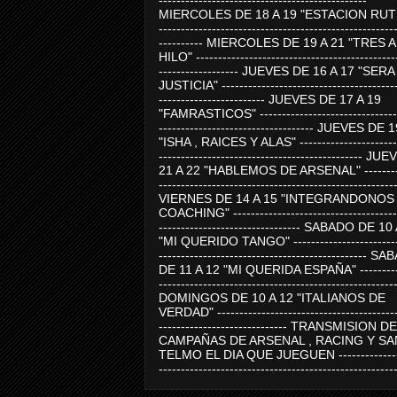
-----------------------------------------------
MIERCOLES DE 18 A 19 "ESTACION RUTE
-----------------------------------------------------
---------- MIERCOLES DE 19 A 21 "TRES 
HILO" ---------------------------------------------
------------------ JUEVES DE 16 A 17 "SER
JUSTICIA" ----------------------------------------
------------------------ JUEVES DE 17 A 19
"FAMRASTICOS" --------------------------------
----------------------------------- JUEVES DE 
"ISHA , RAICES Y ALAS" -----------------------
---------------------------------------------- J
21 A 22 "HABLEMOS DE ARSENAL" ---------
-----------------------------------------------------
VIERNES DE 14 A 15 "INTEGRANDONOS
COACHING" -------------------------------------
-------------------------------- SABADO DE 10
"MI QUERIDO TANGO" ------------------------
----------------------------------------------- 
DE 11 A 12 "MI QUERIDA ESPAÑA" ----------
-----------------------------------------------------
DOMINGOS DE 10 A 12 "ITALIANOS DE
VERDAD" -----------------------------------------
----------------------------- TRANSMISION DE
CAMPAÑAS DE ARSENAL , RACING Y SA
TELMO EL DIA QUE JUEGUEN ---------------
-----------------------------------------------------