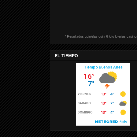
* Resultados quinielas quini 6 loto loterias casino
EL TIEMPO