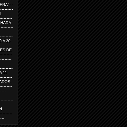
RA" --
----------
AL
---------
A HARA
---------
--------
19 A 20
--------
UEVES DE
-------
---------
---------
 A 11
--------
SABADOS
-------
-----
---------
N
-------
----