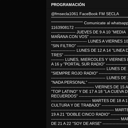
PROGRAMACIÓN
@fmsecla1061 FaceBook FM SECLA
'''''''''''''''''''''''''''''''''''''''''''''''''''''''''''''''''''''''''''''''''''''''''
''''''''''''''''''''''''''''''''''''' Comunicate al whatsap
1163908172 -------------------------------------
----------------- JUEVES DE 9 A 10 "MEDIA
MAÑANA CON VOS" ----------------------------
------------------------- LUNES A VIERNES 1
"SIN FILTRO" ------------------------------------
----------------- LUNES DE 12 A 14 "LINEA 
TRES" ---------------------------------------------
--------- LUNES, MIERCOLES Y VIERNES 
A 16 y "PORTAL SUR RADIO" -----------------
-------------------------------------- LUNES DE
"SIEMPRE ROJO RADIO" ----------------------
-------------------------------------- LUNES DE
"NADA PERSONAL" -----------------------------
------------------------------ VIERNES DE 15 
"TOP LATINO" Y DE 17 A 18 "LA CUEVA 
RECUERDOS" -----------------------------------
---------------------------- MARTES DE 18 A 
CULTURA Y DE TRABAJO" --------------------
-------------------------------------------- MA
19 A 21 "DOBLE CINCO RADIO" -------------
------------------------------------------------
DE 21 A 22 "SOY DE ARSE" -------------------