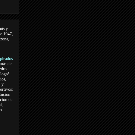
nús y
de 1947,
 zona,
pleados
 más de
edro
logró
ios,
a y
ortivos:
itución
ación del
l,
vo