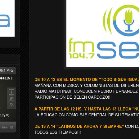
DE 10 A 12 ES EL MOMENTO DE "TODO SIGUE IGUA
MAÑANA CON MUSICA Y COLUMNISTAS DE DIFEREN
RADIO MATUTINA!!! CONDUCEN PEDRO FERNANDEZ 
PARTICIPACION DE BELEN CARDOZO!!!
A PARTIR DE LAS 12 HS. Y HASTA LAS 13 LLEGA "
LA EDUCACION COMO EJE CENTRAL DE SU TEMATI
DE 13 A 14 "LATINOS DE AHORA Y SIEMPRE"
CON L
TODOS LOS TIEMPOS!!!