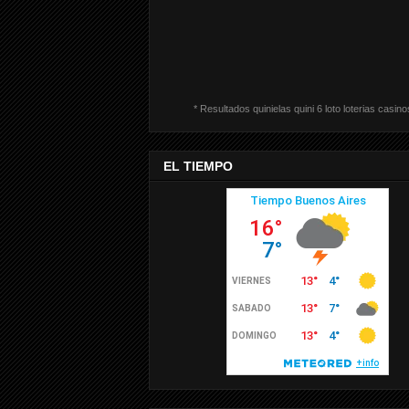
* Resultados quinielas quini 6 loto loterias casino
EL TIEMPO