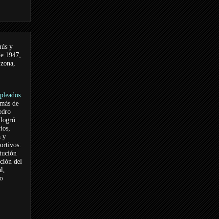
nús y
de 1947,
 zona,
pleados
 más de
edro
logró
ios,
a y
ortivos:
itución
ación del
l,
vo