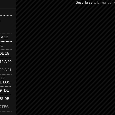
Suscribirse a:
Enviar come
''''''''''''''''
p
---------
--------
0 A 12
---------
DE
---------
DE 15
-------
 19 A 20
-------
 20 A 21
--------
A 17
DE LOS
--------
19 "DE
-------
RTES DE
--------
 MARTES
--------