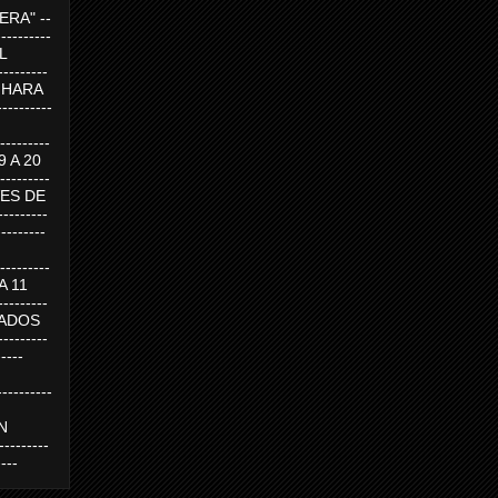
RA" --
----------
AL
---------
A HARA
---------
--------
19 A 20
--------
UEVES DE
-------
---------
---------
 A 11
--------
SABADOS
-------
-----
---------
N
-------
----