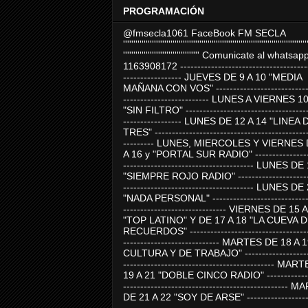
PROGRAMACIÓN
@fmsecla1061 FaceBook FM SECLA
'''''''''''''''''''''''''''''''''''''''''''''''''''''''''''''''''''''''''''''''''''''''''
''''''''''''''''''''''''''''''''''''' Comunicate al whatsap
1163908172 -------------------------------------
----------------- JUEVES DE 9 A 10 "MEDIA
MAÑANA CON VOS" ----------------------------
------------------------- LUNES A VIERNES 1
"SIN FILTRO" ------------------------------------
----------------- LUNES DE 12 A 14 "LINEA 
TRES" ---------------------------------------------
--------- LUNES, MIERCOLES Y VIERNES 
A 16 y "PORTAL SUR RADIO" -----------------
-------------------------------------- LUNES DE
"SIEMPRE ROJO RADIO" ----------------------
-------------------------------------- LUNES DE
"NADA PERSONAL" -----------------------------
------------------------------ VIERNES DE 15 
"TOP LATINO" Y DE 17 A 18 "LA CUEVA 
RECUERDOS" -----------------------------------
---------------------------- MARTES DE 18 A 
CULTURA Y DE TRABAJO" --------------------
-------------------------------------------- MA
19 A 21 "DOBLE CINCO RADIO" -------------
------------------------------------------------
DE 21 A 22 "SOY DE ARSE" -------------------