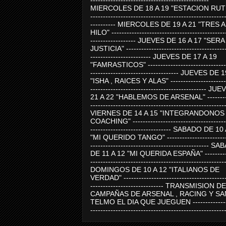
-----------------------------------------------
MIERCOLES DE 18 A 19 "ESTACION RUTE
-----------------------------------------------------
---------- MIERCOLES DE 19 A 21 "TRES 
HILO" ---------------------------------------------
------------------ JUEVES DE 16 A 17 "SER
JUSTICIA" ----------------------------------------
------------------------ JUEVES DE 17 A 19
"FAMRASTICOS" --------------------------------
----------------------------------- JUEVES DE 
"ISHA , RAICES Y ALAS" -----------------------
---------------------------------------------- J
21 A 22 "HABLEMOS DE ARSENAL" ---------
-----------------------------------------------------
VIERNES DE 14 A 15 "INTEGRANDONOS
COACHING" -------------------------------------
-------------------------------- SABADO DE 10
"MI QUERIDO TANGO" ------------------------
----------------------------------------------- 
DE 11 A 12 "MI QUERIDA ESPAÑA" ----------
-----------------------------------------------------
DOMINGOS DE 10 A 12 "ITALIANOS DE
VERDAD" -----------------------------------------
----------------------------- TRANSMISION DE
CAMPAÑAS DE ARSENAL , RACING Y SA
TELMO EL DIA QUE JUEGUEN ---------------
-----------------------------------------------------