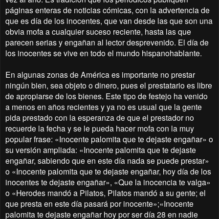
páginas enteras de noticias cómicas, con la advertencia de
que es día de los inocentes, que van desde las que son una
obvia mofa a cualquier suceso reciente, hasta las que
parecen serias y engañan al lector desprevenido. El día de
los inocentes se vive en todo el mundo hispanohablante.
En algunas zonas de América es importante no prestar
ningún bien, sea objeto o dinero, pues el prestatario es libre
de apropiarse de los bienes. Este tipo de festejo ha venido
a menos en años recientes y ya no es usual que la gente
pida prestado con la esperanza de que el prestador no
recuerde la fecha y se le pueda hacer mofa con la muy
popular frase: «Inocente palomita que te dejaste engañar» o
su versión ampliada: «Inocente palomita que te dejaste
engañar, sabiendo que en este día nada se puede prestar»
o «Inocente palomita que te dejaste engañar, hoy día de los
inocentes te dejaste engañar», «Que la inocencia te valga»
o «Herodes mandó a Pilatos, Pilatos mandó a su gente; el
que presta en este día pasará por inocente»;«Inocente
palomita te dejaste engañar hoy por ser día 28 en nadie