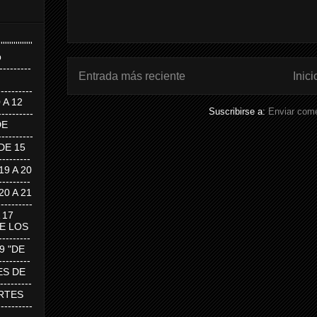
''''''''''''''''
p
---------
Entrada más reciente
Inici
--------
0 A 12
Suscribirse a:
Enviar come
---------
DE
---------
DE 15
-------
 19 A 20
-------
 20 A 21
--------
A 17
DE LOS
--------
19 "DE
-------
RTES DE
--------
 MARTES
--------