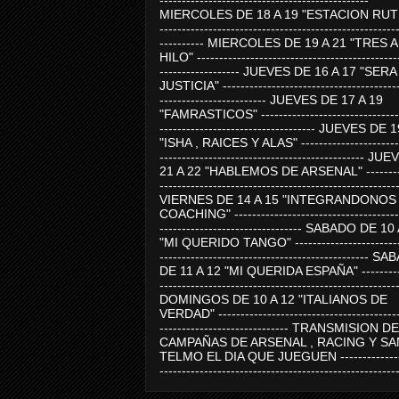
-----------------------------------------------
MIERCOLES DE 18 A 19 "ESTACION RUTE
-----------------------------------------------------
---------- MIERCOLES DE 19 A 21 "TRES 
HILO" ---------------------------------------------
------------------ JUEVES DE 16 A 17 "SER
JUSTICIA" ----------------------------------------
------------------------ JUEVES DE 17 A 19
"FAMRASTICOS" --------------------------------
----------------------------------- JUEVES DE 
"ISHA , RAICES Y ALAS" -----------------------
---------------------------------------------- J
21 A 22 "HABLEMOS DE ARSENAL" ---------
-----------------------------------------------------
VIERNES DE 14 A 15 "INTEGRANDONOS
COACHING" -------------------------------------
-------------------------------- SABADO DE 10
"MI QUERIDO TANGO" ------------------------
----------------------------------------------- 
DE 11 A 12 "MI QUERIDA ESPAÑA" ----------
-----------------------------------------------------
DOMINGOS DE 10 A 12 "ITALIANOS DE
VERDAD" -----------------------------------------
----------------------------- TRANSMISION DE
CAMPAÑAS DE ARSENAL , RACING Y SA
TELMO EL DIA QUE JUEGUEN ---------------
-----------------------------------------------------