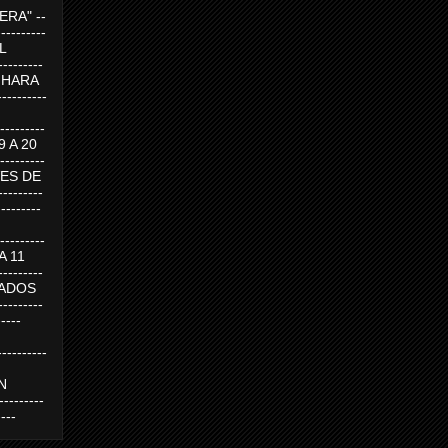
RA" --
----------
AL
---------
A HARA
---------
--------
19 A 20
--------
UEVES DE
-------
---------
---------
 A 11
--------
SABADOS
-------
-----
---------
N
-------
----