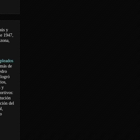
nús y
de 1947,
 zona,
pleados
 más de
edro
logró
ios,
a y
ortivos:
itución
ación del
l,
vo