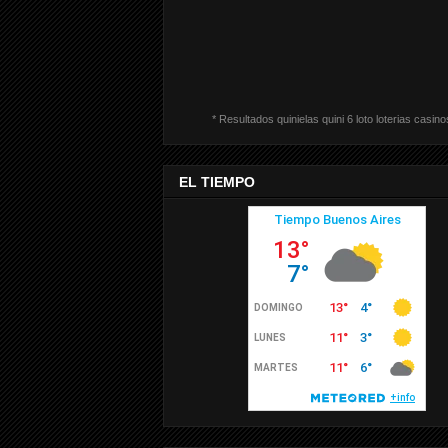
* Resultados quinielas quini 6 loto loterias casino
EL TIEMPO