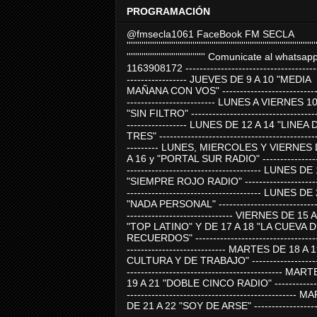
PROGRAMACIÓN
@fmsecla1061 FaceBook FM SECLA
'''''''''''''''''''''''''''''''''''''''''''''''''''''''''''''''''''''''''''''''''''''''''
''''''''''''''''''''''''''''''''''''' Comunicate al whatsap
1163908172 -------------------------------------
----------------- JUEVES DE 9 A 10 "MEDIA
MAÑANA CON VOS" ----------------------------
------------------------- LUNES A VIERNES 1
"SIN FILTRO" ------------------------------------
----------------- LUNES DE 12 A 14 "LINEA 
TRES" ---------------------------------------------
--------- LUNES, MIERCOLES Y VIERNES 
A 16 y "PORTAL SUR RADIO" -----------------
-------------------------------------- LUNES DE
"SIEMPRE ROJO RADIO" ----------------------
-------------------------------------- LUNES DE
"NADA PERSONAL" -----------------------------
------------------------------ VIERNES DE 15 
"TOP LATINO" Y DE 17 A 18 "LA CUEVA 
RECUERDOS" -----------------------------------
---------------------------- MARTES DE 18 A 
CULTURA Y DE TRABAJO" --------------------
-------------------------------------------- MA
19 A 21 "DOBLE CINCO RADIO" -------------
------------------------------------------------
DE 21 A 22 "SOY DE ARSE" -------------------