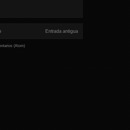
o
Entrada antigua
ntarios (Atom)