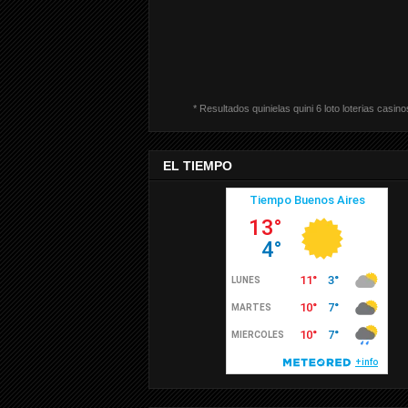
* Resultados quinielas quini 6 loto loterias casino
EL TIEMPO