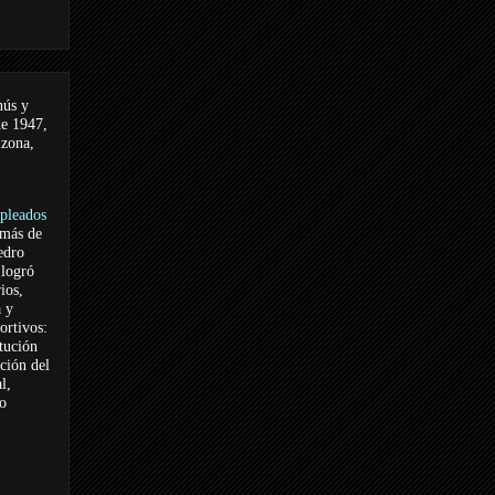
nús y
de 1947,
 zona,
pleados
 más de
edro
logró
ios,
a y
ortivos:
itución
ación del
l,
vo