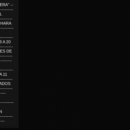
RA" --
----------
AL
---------
A HARA
---------
--------
19 A 20
--------
UEVES DE
-------
---------
---------
 A 11
--------
SABADOS
-------
-----
---------
N
-------
----