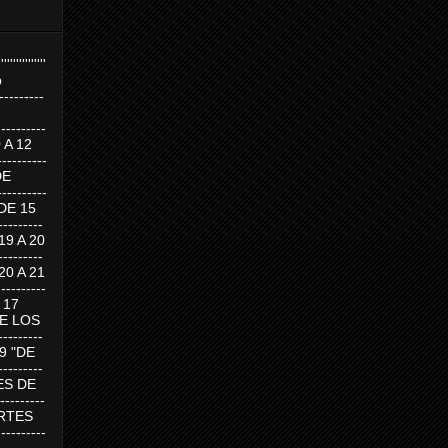
''''''''''''''''
p
---------
--------
0 A 12
---------
DE
---------
DE 15
-------
 19 A 20
-------
 20 A 21
--------
A 17
DE LOS
--------
19 "DE
-------
RTES DE
--------
 MARTES
--------