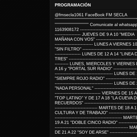
PROGRAMACIÓN
@fmsecla1061 FaceBook FM SECLA
'''''''''''''''''''''''''''''''''''''''''''''''''''''''''''''''''''''''''''''''''''''''''
''''''''''''''''''''''''''''''''''''' Comunicate al whatsap
1163908172 -------------------------------------
----------------- JUEVES DE 9 A 10 "MEDIA
MAÑANA CON VOS" ----------------------------
------------------------- LUNES A VIERNES 1
"SIN FILTRO" ------------------------------------
----------------- LUNES DE 12 A 14 "LINEA 
TRES" ---------------------------------------------
--------- LUNES, MIERCOLES Y VIERNES 
A 16 y "PORTAL SUR RADIO" -----------------
-------------------------------------- LUNES DE
"SIEMPRE ROJO RADIO" ----------------------
-------------------------------------- LUNES DE
"NADA PERSONAL" -----------------------------
------------------------------ VIERNES DE 15 
"TOP LATINO" Y DE 17 A 18 "LA CUEVA 
RECUERDOS" -----------------------------------
---------------------------- MARTES DE 18 A 
CULTURA Y DE TRABAJO" --------------------
-------------------------------------------- MA
19 A 21 "DOBLE CINCO RADIO" -------------
------------------------------------------------
DE 21 A 22 "SOY DE ARSE" -------------------