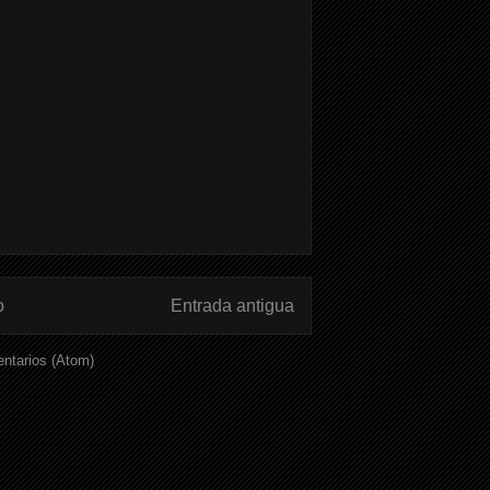
o
Entrada antigua
ntarios (Atom)