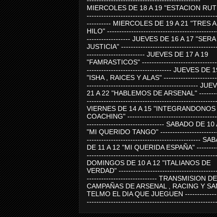
-----------------------------------------------
MIERCOLES DE 18 A 19 "ESTACION RUTE
-----------------------------------------------------
---------- MIERCOLES DE 19 A 21 "TRES 
HILO" ---------------------------------------------
------------------ JUEVES DE 16 A 17 "SER
JUSTICIA" ----------------------------------------
------------------------ JUEVES DE 17 A 19
"FAMRASTICOS" --------------------------------
----------------------------------- JUEVES DE 
"ISHA , RAICES Y ALAS" -----------------------
---------------------------------------------- J
21 A 22 "HABLEMOS DE ARSENAL" ---------
-----------------------------------------------------
VIERNES DE 14 A 15 "INTEGRANDONOS
COACHING" -------------------------------------
-------------------------------- SABADO DE 10
"MI QUERIDO TANGO" ------------------------
----------------------------------------------- 
DE 11 A 12 "MI QUERIDA ESPAÑA" ----------
-----------------------------------------------------
DOMINGOS DE 10 A 12 "ITALIANOS DE
VERDAD" -----------------------------------------
----------------------------- TRANSMISION DE
CAMPAÑAS DE ARSENAL , RACING Y SA
TELMO EL DIA QUE JUEGUEN ---------------
-----------------------------------------------------