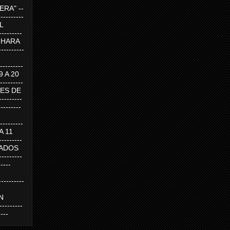
RA" --
----------
AL
---------
A HARA
---------
--------
19 A 20
--------
UEVES DE
-------
---------
---------
 A 11
--------
SABADOS
-------
-----
---------
N
-------
----