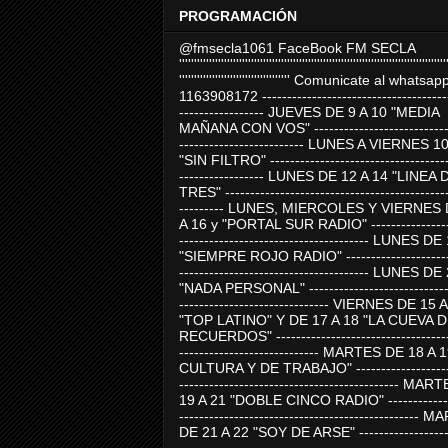
PROGRAMACIÓN
@fmsecla1061 FaceBook FM SECLA
'''''''''''''''''''''''''''''''''''''''''''''''''''''''''''''''''''''''''''''''''''''''''
''''''''''''''''''''''''''''''''''''' Comunicate al whatsap
1163908172 -------------------------------------
----------------- JUEVES DE 9 A 10 "MEDIA
MAÑANA CON VOS" ----------------------------
------------------------- LUNES A VIERNES 1
"SIN FILTRO" ------------------------------------
----------------- LUNES DE 12 A 14 "LINEA 
TRES" ---------------------------------------------
--------- LUNES, MIERCOLES Y VIERNES 
A 16 y "PORTAL SUR RADIO" -----------------
-------------------------------------- LUNES DE
"SIEMPRE ROJO RADIO" ----------------------
-------------------------------------- LUNES DE
"NADA PERSONAL" -----------------------------
------------------------------ VIERNES DE 15 
"TOP LATINO" Y DE 17 A 18 "LA CUEVA 
RECUERDOS" -----------------------------------
---------------------------- MARTES DE 18 A 
CULTURA Y DE TRABAJO" --------------------
-------------------------------------------- MA
19 A 21 "DOBLE CINCO RADIO" -------------
------------------------------------------------
DE 21 A 22 "SOY DE ARSE" -------------------