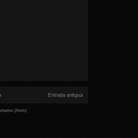
o
Entrada antigua
ntarios (Atom)