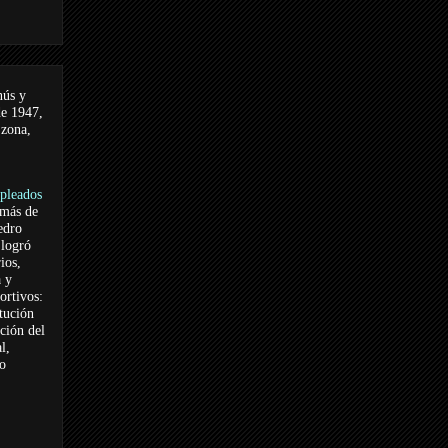
nús y
de 1947,
 zona,
pleados
 más de
edro
logró
ios,
a y
ortivos:
itución
ación del
l,
vo