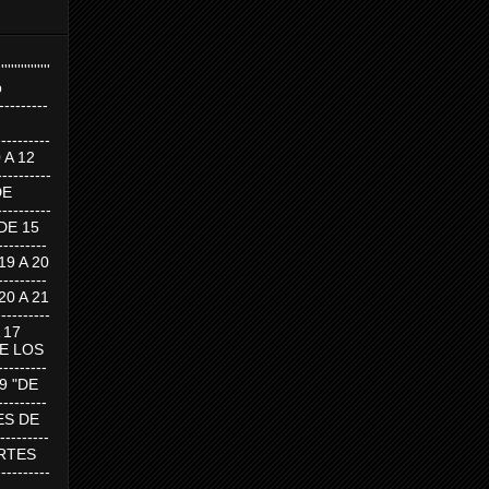
''''''''''''''''
p
---------
--------
0 A 12
---------
DE
---------
DE 15
-------
 19 A 20
-------
 20 A 21
--------
A 17
DE LOS
--------
19 "DE
-------
RTES DE
--------
 MARTES
--------