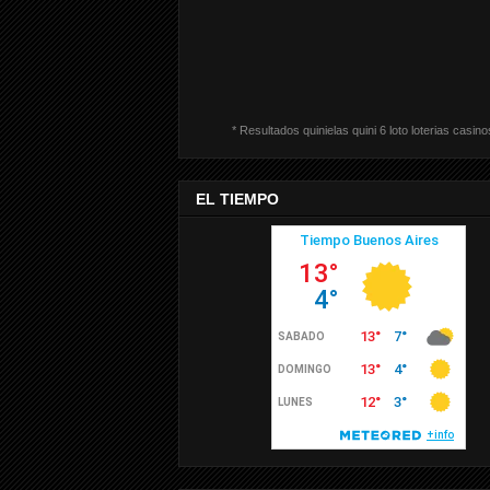
* Resultados quinielas quini 6 loto loterias casino
EL TIEMPO