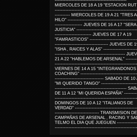
-----------------------------------------------
MIERCOLES DE 18 A 19 "ESTACION RUTE
-----------------------------------------------------
---------- MIERCOLES DE 19 A 21 "TRES 
HILO" ---------------------------------------------
------------------ JUEVES DE 16 A 17 "SER
JUSTICIA" ----------------------------------------
------------------------ JUEVES DE 17 A 19
"FAMRASTICOS" --------------------------------
----------------------------------- JUEVES DE 
"ISHA , RAICES Y ALAS" -----------------------
---------------------------------------------- J
21 A 22 "HABLEMOS DE ARSENAL" ---------
-----------------------------------------------------
VIERNES DE 14 A 15 "INTEGRANDONOS
COACHING" -------------------------------------
-------------------------------- SABADO DE 10
"MI QUERIDO TANGO" ------------------------
----------------------------------------------- 
DE 11 A 12 "MI QUERIDA ESPAÑA" ----------
-----------------------------------------------------
DOMINGOS DE 10 A 12 "ITALIANOS DE
VERDAD" -----------------------------------------
----------------------------- TRANSMISION DE
CAMPAÑAS DE ARSENAL , RACING Y SA
TELMO EL DIA QUE JUEGUEN ---------------
-----------------------------------------------------