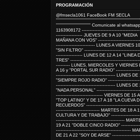
PROGRAMACIÓN
@fmsecla1061 FaceBook FM SECLA
'''''''''''''''''''''''''''''''''''''''''''''''''''''''''''''''''''''''''''''''''''''''''
''''''''''''''''''''''''''''''''''''' Comunicate al whatsap
1163908172 -------------------------------------
----------------- JUEVES DE 9 A 10 "MEDIA
MAÑANA CON VOS" ----------------------------
------------------------- LUNES A VIERNES 1
"SIN FILTRO" ------------------------------------
----------------- LUNES DE 12 A 14 "LINEA 
TRES" ---------------------------------------------
--------- LUNES, MIERCOLES Y VIERNES 
A 16 y "PORTAL SUR RADIO" -----------------
-------------------------------------- LUNES DE
"SIEMPRE ROJO RADIO" ----------------------
-------------------------------------- LUNES DE
"NADA PERSONAL" -----------------------------
------------------------------ VIERNES DE 15 
"TOP LATINO" Y DE 17 A 18 "LA CUEVA 
RECUERDOS" -----------------------------------
---------------------------- MARTES DE 18 A 
CULTURA Y DE TRABAJO" --------------------
-------------------------------------------- MA
19 A 21 "DOBLE CINCO RADIO" -------------
------------------------------------------------
DE 21 A 22 "SOY DE ARSE" -------------------