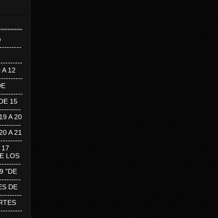
''''''''''''''''
p
---------
--------
0 A 12
---------
DE
---------
DE 15
-------
 19 A 20
-------
 20 A 21
--------
A 17
DE LOS
--------
19 "DE
-------
RTES DE
--------
 MARTES
--------