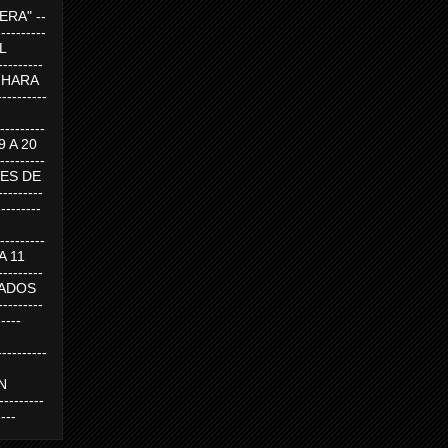
RA" --
----------
AL
---------
A HARA
---------
--------
19 A 20
--------
UEVES DE
-------
---------
---------
 A 11
--------
SABADOS
-------
-----
---------
N
-------
----