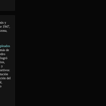
nús y
de 1947,
 zona,
pleados
 más de
edro
logró
ios,
a y
ortivos:
itución
ación del
l,
vo