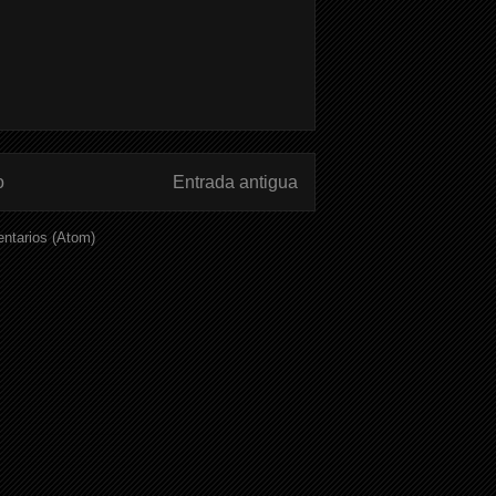
o
Entrada antigua
ntarios (Atom)