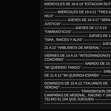
-----------------------------------------------
MIERCOLES DE 18 A 19 "ESTACION RUTE
-----------------------------------------------------
---------- MIERCOLES DE 19 A 21 "TRES 
HILO" ---------------------------------------------
------------------ JUEVES DE 16 A 17 "SER
JUSTICIA" ----------------------------------------
------------------------ JUEVES DE 17 A 19
"FAMRASTICOS" --------------------------------
----------------------------------- JUEVES DE 
"ISHA , RAICES Y ALAS" -----------------------
---------------------------------------------- J
21 A 22 "HABLEMOS DE ARSENAL" ---------
-----------------------------------------------------
VIERNES DE 14 A 15 "INTEGRANDONOS
COACHING" -------------------------------------
-------------------------------- SABADO DE 10
"MI QUERIDO TANGO" ------------------------
----------------------------------------------- 
DE 11 A 12 "MI QUERIDA ESPAÑA" ----------
-----------------------------------------------------
DOMINGOS DE 10 A 12 "ITALIANOS DE
VERDAD" -----------------------------------------
----------------------------- TRANSMISION DE
CAMPAÑAS DE ARSENAL , RACING Y SA
TELMO EL DIA QUE JUEGUEN ---------------
-----------------------------------------------------