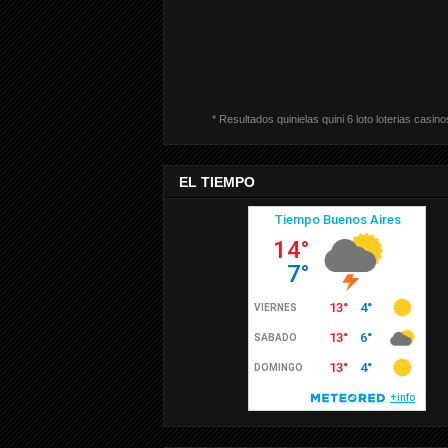
* Resultados quinielas quini 6 loto loterias casino
EL TIEMPO