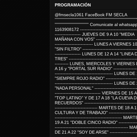
PROGRAMACIÓN
@fmsecla1061 FaceBook FM SECLA
'''''''''''''''''''''''''''''''''''''''''''''''''''''''''''''''''''''''''''''''''''''''''
''''''''''''''''''''''''''''''''''''' Comunicate al whatsap
1163908172 -------------------------------------
----------------- JUEVES DE 9 A 10 "MEDIA
MAÑANA CON VOS" ----------------------------
------------------------- LUNES A VIERNES 1
"SIN FILTRO" ------------------------------------
----------------- LUNES DE 12 A 14 "LINEA 
TRES" ---------------------------------------------
--------- LUNES, MIERCOLES Y VIERNES 
A 16 y "PORTAL SUR RADIO" -----------------
-------------------------------------- LUNES DE
"SIEMPRE ROJO RADIO" ----------------------
-------------------------------------- LUNES DE
"NADA PERSONAL" -----------------------------
------------------------------ VIERNES DE 15 
"TOP LATINO" Y DE 17 A 18 "LA CUEVA 
RECUERDOS" -----------------------------------
---------------------------- MARTES DE 18 A 
CULTURA Y DE TRABAJO" --------------------
-------------------------------------------- MA
19 A 21 "DOBLE CINCO RADIO" -------------
------------------------------------------------
DE 21 A 22 "SOY DE ARSE" -------------------