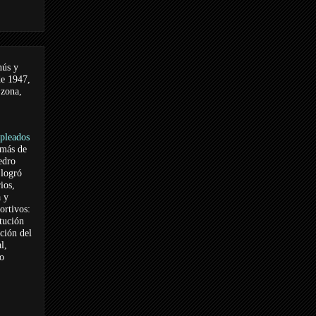
nús y
de 1947,
 zona,
pleados
 más de
edro
logró
ios,
a y
ortivos:
itución
ación del
l,
vo