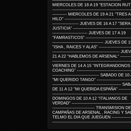
-----------------------------------------------
MIERCOLES DE 18 A 19 "ESTACION RUTE
-----------------------------------------------------
---------- MIERCOLES DE 19 A 21 "TRES 
HILO" ---------------------------------------------
------------------ JUEVES DE 16 A 17 "SER
JUSTICIA" ----------------------------------------
------------------------ JUEVES DE 17 A 19
"FAMRASTICOS" --------------------------------
----------------------------------- JUEVES DE 
"ISHA , RAICES Y ALAS" -----------------------
---------------------------------------------- J
21 A 22 "HABLEMOS DE ARSENAL" ---------
-----------------------------------------------------
VIERNES DE 14 A 15 "INTEGRANDONOS
COACHING" -------------------------------------
-------------------------------- SABADO DE 10
"MI QUERIDO TANGO" ------------------------
----------------------------------------------- 
DE 11 A 12 "MI QUERIDA ESPAÑA" ----------
-----------------------------------------------------
DOMINGOS DE 10 A 12 "ITALIANOS DE
VERDAD" -----------------------------------------
----------------------------- TRANSMISION DE
CAMPAÑAS DE ARSENAL , RACING Y SA
TELMO EL DIA QUE JUEGUEN ---------------
-----------------------------------------------------