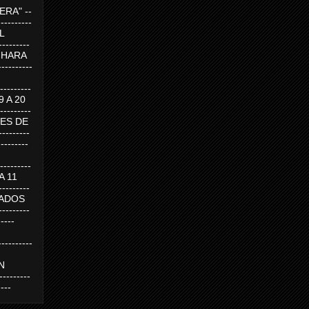
RA" --
----------
AL
---------
A HARA
---------
--------
19 A 20
--------
UEVES DE
-------
---------
---------
 A 11
--------
SABADOS
-------
-----
---------
N
-------
----