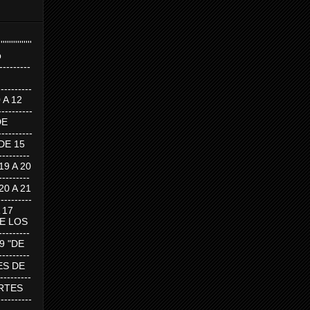
''''''''''''''''
p
---------
--------
0 A 12
---------
DE
---------
DE 15
-------
 19 A 20
-------
 20 A 21
--------
A 17
DE LOS
--------
19 "DE
-------
RTES DE
--------
 MARTES
--------