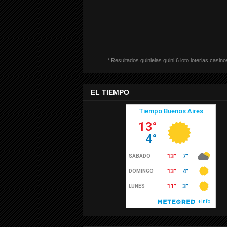
* Resultados quinielas quini 6 loto loterias casino
EL TIEMPO