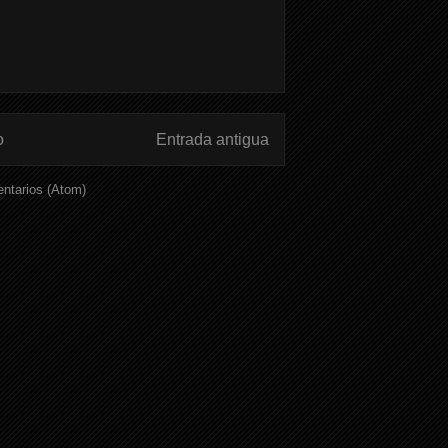
o
Entrada antigua
ntarios (Atom)