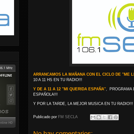
ARRANCAMOS LA MAÑANA CON EL CICLO DE "ME 
10 A 11 HS EN TU RADIO!!!
Y DE A 11 A 12 "MI QUERIDA ESPAÑA"
, PROGRAMA 
ESPAÑOLA!!!
Y POR LA TARDE, LA MEJOR MUSICA EN TU RADIO!!!
Publicado por
FM SECLA
No hay comentarios: