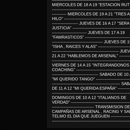
-----------------------------------------------
MIERCOLES DE 18 A 19 "ESTACION RUTE
-----------------------------------------------------
---------- MIERCOLES DE 19 A 21 "TRES 
HILO" ---------------------------------------------
------------------ JUEVES DE 16 A 17 "SER
JUSTICIA" ----------------------------------------
------------------------ JUEVES DE 17 A 19
"FAMRASTICOS" --------------------------------
----------------------------------- JUEVES DE 
"ISHA , RAICES Y ALAS" -----------------------
---------------------------------------------- J
21 A 22 "HABLEMOS DE ARSENAL" ---------
-----------------------------------------------------
VIERNES DE 14 A 15 "INTEGRANDONOS
COACHING" -------------------------------------
-------------------------------- SABADO DE 10
"MI QUERIDO TANGO" ------------------------
----------------------------------------------- 
DE 11 A 12 "MI QUERIDA ESPAÑA" ----------
-----------------------------------------------------
DOMINGOS DE 10 A 12 "ITALIANOS DE
VERDAD" -----------------------------------------
----------------------------- TRANSMISION DE
CAMPAÑAS DE ARSENAL , RACING Y SA
TELMO EL DIA QUE JUEGUEN ---------------
-----------------------------------------------------