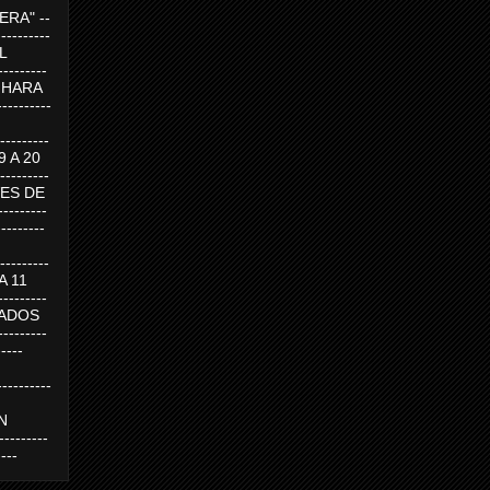
RA" --
----------
AL
---------
A HARA
---------
--------
19 A 20
--------
UEVES DE
-------
---------
---------
 A 11
--------
SABADOS
-------
-----
---------
N
-------
----