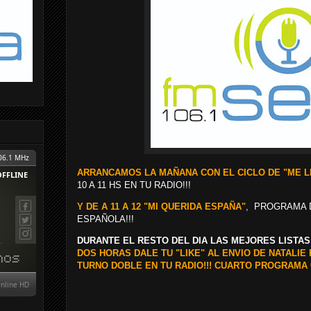
ARRANCAMOS LA MAÑANA CON EL CICLO DE "ME 
10 A 11 HS EN TU RADIO!!!
Y DE A 11 A 12 "MI QUERIDA ESPAÑA"
, PROGRAMA 
ESPAÑOLA!!!
DURANTE EL RESTO DEL DIA LAS MEJORES LISTA
DOS
HORAS DALE TU "LIKE" AL ENVIO DE NATALIE 
TURNO DOBLE EN TU RADIO!!! CUARTO PROGRAMA CI