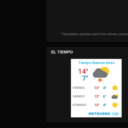
* Resultados quinielas quini 6 loto loterias casino
EL TIEMPO