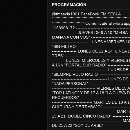
PROGRAMACIÓN
@fmsecla1061 FaceBook FM SECLA
'''''''''''''''''''''''''''''''''''''''''''''''''''''''''''''''''''''''''''''''''''''''''
''''''''''''''''''''''''''''''''''''' Comunicate al whatsap
1163908172 -------------------------------------
----------------- JUEVES DE 9 A 10 "MEDIA
MAÑANA CON VOS" ----------------------------
------------------------- LUNES A VIERNES 1
"SIN FILTRO" ------------------------------------
----------------- LUNES DE 12 A 14 "LINEA 
TRES" ---------------------------------------------
--------- LUNES, MIERCOLES Y VIERNES 
A 16 y "PORTAL SUR RADIO" -----------------
-------------------------------------- LUNES DE
"SIEMPRE ROJO RADIO" ----------------------
-------------------------------------- LUNES DE
"NADA PERSONAL" -----------------------------
------------------------------ VIERNES DE 15 
"TOP LATINO" Y DE 17 A 18 "LA CUEVA 
RECUERDOS" -----------------------------------
---------------------------- MARTES DE 18 A 
CULTURA Y DE TRABAJO" --------------------
-------------------------------------------- MA
19 A 21 "DOBLE CINCO RADIO" -------------
------------------------------------------------
DE 21 A 22 "SOY DE ARSE" -------------------