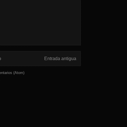
o
Entrada antigua
ntarios (Atom)