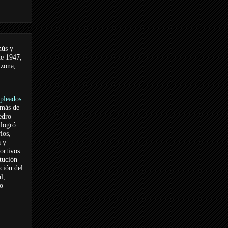
nús y
de 1947,
 zona,
pleados
 más de
edro
logró
ios,
a y
ortivos:
itución
ación del
l,
vo