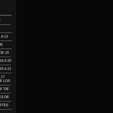
''''''''''''''''
p
---------
--------
0 A 12
---------
DE
---------
DE 15
-------
 19 A 20
-------
 20 A 21
--------
A 17
DE LOS
--------
19 "DE
-------
RTES DE
--------
 MARTES
--------