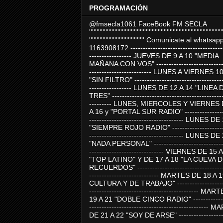
PROGRAMACIÓN
@fmsecla1061 FaceBook FM SECLA
'''''''''''''''''''''''''''''''''''''''''''''''''''''''''''''''''''''''''''''''''''''''''
''''''''''''''''''''''''''''''''''''' Comunicate al whatsap
1163908172 -------------------------------------
----------------- JUEVES DE 9 A 10 "MEDIA
MAÑANA CON VOS" ----------------------------
------------------------- LUNES A VIERNES 1
"SIN FILTRO" ------------------------------------
----------------- LUNES DE 12 A 14 "LINEA 
TRES" ---------------------------------------------
--------- LUNES, MIERCOLES Y VIERNES 
A 16 y "PORTAL SUR RADIO" -----------------
-------------------------------------- LUNES DE
"SIEMPRE ROJO RADIO" ----------------------
-------------------------------------- LUNES DE
"NADA PERSONAL" -----------------------------
------------------------------ VIERNES DE 15 
"TOP LATINO" Y DE 17 A 18 "LA CUEVA 
RECUERDOS" -----------------------------------
---------------------------- MARTES DE 18 A 
CULTURA Y DE TRABAJO" --------------------
-------------------------------------------- MA
19 A 21 "DOBLE CINCO RADIO" -------------
------------------------------------------------
DE 21 A 22 "SOY DE ARSE" -------------------