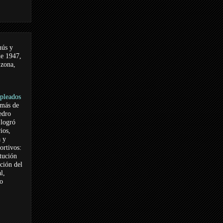
nús y
de 1947,
 zona,
pleados
 más de
edro
logró
ios,
a y
ortivos:
itución
ación del
l,
vo