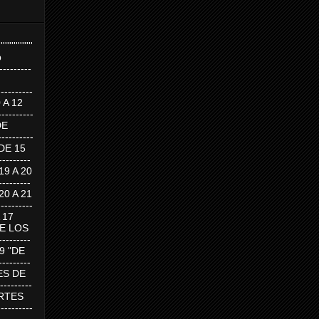
''''''''''''''''
p
---------
--------
0 A 12
---------
DE
---------
DE 15
-------
 19 A 20
-------
 20 A 21
--------
A 17
DE LOS
--------
19 "DE
-------
RTES DE
--------
 MARTES
--------