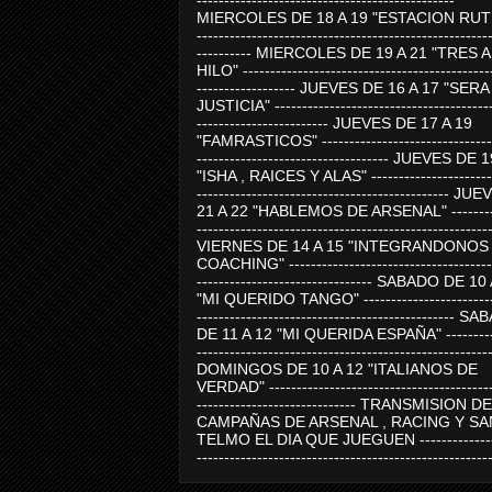
-----------------------------------------------
MIERCOLES DE 18 A 19 "ESTACION RUTE
-----------------------------------------------------
---------- MIERCOLES DE 19 A 21 "TRES 
HILO" ---------------------------------------------
------------------ JUEVES DE 16 A 17 "SER
JUSTICIA" ----------------------------------------
------------------------ JUEVES DE 17 A 19
"FAMRASTICOS" --------------------------------
----------------------------------- JUEVES DE 
"ISHA , RAICES Y ALAS" -----------------------
---------------------------------------------- J
21 A 22 "HABLEMOS DE ARSENAL" ---------
-----------------------------------------------------
VIERNES DE 14 A 15 "INTEGRANDONOS
COACHING" -------------------------------------
-------------------------------- SABADO DE 10
"MI QUERIDO TANGO" ------------------------
----------------------------------------------- 
DE 11 A 12 "MI QUERIDA ESPAÑA" ----------
-----------------------------------------------------
DOMINGOS DE 10 A 12 "ITALIANOS DE
VERDAD" -----------------------------------------
----------------------------- TRANSMISION DE
CAMPAÑAS DE ARSENAL , RACING Y SA
TELMO EL DIA QUE JUEGUEN ---------------
-----------------------------------------------------