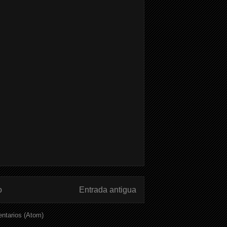
o
Entrada antigua
ntarios (Atom)