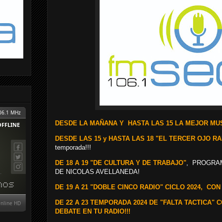
D
ESDE LA MAÑANA Y
HASTA LAS 15 LA MEJOR MUS
DESDE LAS 15 y HASTA LAS 18 "EL TERCER OJO RA
temporada!!!
DE 18 A 19 "DE CULTURA Y DE TRABAJO"
, PROGRAM
DE NICOLAS AVELLANEDA!
DE 19 A 21 "DOBLE CINCO RADIO" CICLO 2024, CON 
DE 22 A 23 TEMPORADA 2024 DE "FALTA TACTICA" 
DEBATE EN TU RADIO!!!