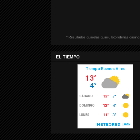
* Resultados quinielas quini 6 loto loterias casino
EL TIEMPO