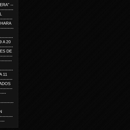
RA" --
----------
AL
---------
A HARA
---------
--------
19 A 20
--------
UEVES DE
-------
---------
---------
 A 11
--------
SABADOS
-------
-----
---------
N
-------
----