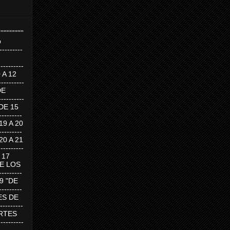
''''''''''''''''
p
---------
--------
0 A 12
---------
DE
---------
DE 15
-------
 19 A 20
-------
 20 A 21
--------
A 17
DE LOS
--------
19 "DE
-------
RTES DE
--------
 MARTES
--------