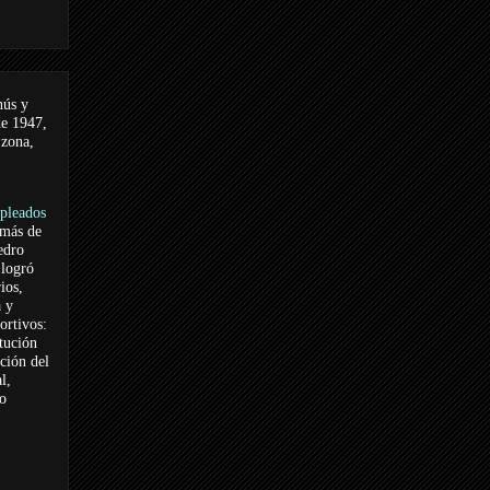
nús y
de 1947,
 zona,
pleados
 más de
edro
logró
ios,
a y
ortivos:
itución
ación del
l,
vo