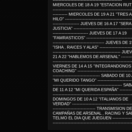
-----------------------------------------------
MIERCOLES DE 18 A 19 "ESTACION RUTE
-----------------------------------------------------
---------- MIERCOLES DE 19 A 21 "TRES 
HILO" ---------------------------------------------
------------------ JUEVES DE 16 A 17 "SER
JUSTICIA" ----------------------------------------
------------------------ JUEVES DE 17 A 19
"FAMRASTICOS" --------------------------------
----------------------------------- JUEVES DE 
"ISHA , RAICES Y ALAS" -----------------------
---------------------------------------------- J
21 A 22 "HABLEMOS DE ARSENAL" ---------
-----------------------------------------------------
VIERNES DE 14 A 15 "INTEGRANDONOS
COACHING" -------------------------------------
-------------------------------- SABADO DE 10
"MI QUERIDO TANGO" ------------------------
----------------------------------------------- 
DE 11 A 12 "MI QUERIDA ESPAÑA" ----------
-----------------------------------------------------
DOMINGOS DE 10 A 12 "ITALIANOS DE
VERDAD" -----------------------------------------
----------------------------- TRANSMISION DE
CAMPAÑAS DE ARSENAL , RACING Y SA
TELMO EL DIA QUE JUEGUEN ---------------
-----------------------------------------------------