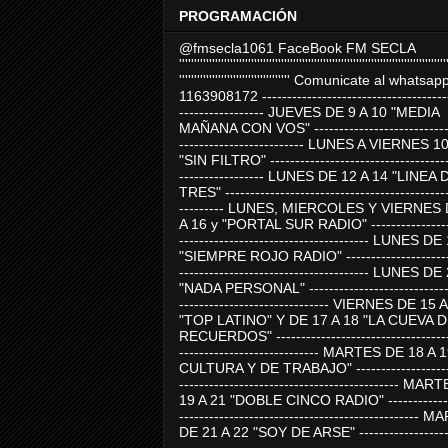
PROGRAMACIÓN
@fmsecla1061 FaceBook FM SECLA
'''''''''''''''''''''''''''''''''''''''''''''''''''''''''''''''''''''''''''''''''''''''''
''''''''''''''''''''''''''''''''''''' Comunicate al whatsap
1163908172 -------------------------------------
----------------- JUEVES DE 9 A 10 "MEDIA
MAÑANA CON VOS" ----------------------------
------------------------- LUNES A VIERNES 1
"SIN FILTRO" ------------------------------------
----------------- LUNES DE 12 A 14 "LINEA 
TRES" ---------------------------------------------
--------- LUNES, MIERCOLES Y VIERNES 
A 16 y "PORTAL SUR RADIO" -----------------
-------------------------------------- LUNES DE
"SIEMPRE ROJO RADIO" ----------------------
-------------------------------------- LUNES DE
"NADA PERSONAL" -----------------------------
------------------------------ VIERNES DE 15 
"TOP LATINO" Y DE 17 A 18 "LA CUEVA 
RECUERDOS" -----------------------------------
---------------------------- MARTES DE 18 A 
CULTURA Y DE TRABAJO" --------------------
-------------------------------------------- MA
19 A 21 "DOBLE CINCO RADIO" -------------
------------------------------------------------
DE 21 A 22 "SOY DE ARSE" -------------------