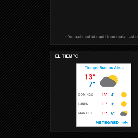
* Resultados quinielas quini 6 loto loterias casino
EL TIEMPO