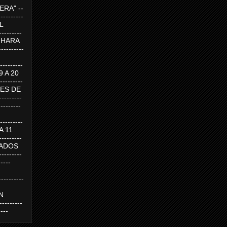
RA" --
----------
AL
---------
A HARA
---------
--------
19 A 20
--------
UEVES DE
-------
---------
---------
 A 11
--------
SABADOS
-------
-----
---------
N
-------
----