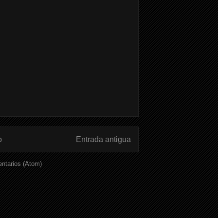
o
Entrada antigua
ntarios (Atom)