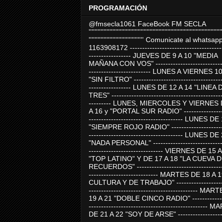
PROGRAMACIÓN
@fmsecla1061 FaceBook FM SECLA
'''''''''''''''''''''''''''''''''''''''''''''''''''''''''''''''''''''''''''''''''''''''''
''''''''''''''''''''''''''''''''''''' Comunicate al whatsap
1163908172 -------------------------------------
----------------- JUEVES DE 9 A 10 "MEDIA
MAÑANA CON VOS" ----------------------------
------------------------- LUNES A VIERNES 1
"SIN FILTRO" ------------------------------------
----------------- LUNES DE 12 A 14 "LINEA 
TRES" ---------------------------------------------
--------- LUNES, MIERCOLES Y VIERNES 
A 16 y "PORTAL SUR RADIO" -----------------
-------------------------------------- LUNES DE
"SIEMPRE ROJO RADIO" ----------------------
-------------------------------------- LUNES DE
"NADA PERSONAL" -----------------------------
------------------------------ VIERNES DE 15 
"TOP LATINO" Y DE 17 A 18 "LA CUEVA 
RECUERDOS" -----------------------------------
---------------------------- MARTES DE 18 A 
CULTURA Y DE TRABAJO" --------------------
-------------------------------------------- MA
19 A 21 "DOBLE CINCO RADIO" -------------
------------------------------------------------
DE 21 A 22 "SOY DE ARSE" -------------------