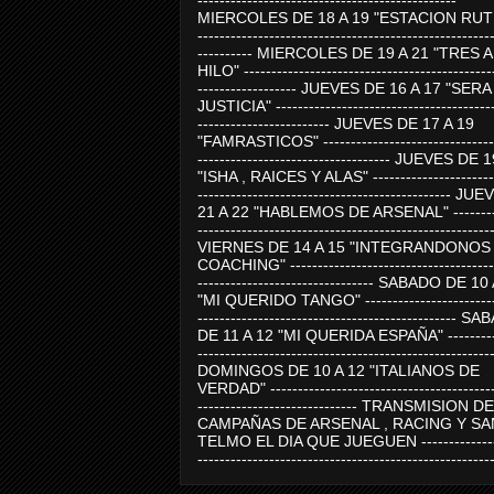
-----------------------------------------------
MIERCOLES DE 18 A 19 "ESTACION RUTE
-----------------------------------------------------
---------- MIERCOLES DE 19 A 21 "TRES 
HILO" ---------------------------------------------
------------------ JUEVES DE 16 A 17 "SER
JUSTICIA" ----------------------------------------
------------------------ JUEVES DE 17 A 19
"FAMRASTICOS" --------------------------------
----------------------------------- JUEVES DE 
"ISHA , RAICES Y ALAS" -----------------------
---------------------------------------------- J
21 A 22 "HABLEMOS DE ARSENAL" ---------
-----------------------------------------------------
VIERNES DE 14 A 15 "INTEGRANDONOS
COACHING" -------------------------------------
-------------------------------- SABADO DE 10
"MI QUERIDO TANGO" ------------------------
----------------------------------------------- 
DE 11 A 12 "MI QUERIDA ESPAÑA" ----------
-----------------------------------------------------
DOMINGOS DE 10 A 12 "ITALIANOS DE
VERDAD" -----------------------------------------
----------------------------- TRANSMISION DE
CAMPAÑAS DE ARSENAL , RACING Y SA
TELMO EL DIA QUE JUEGUEN ---------------
-----------------------------------------------------