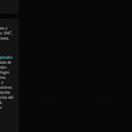
nús y
de 1947,
 zona,
pleados
 más de
edro
logró
ios,
a y
ortivos:
itución
ación del
l,
vo