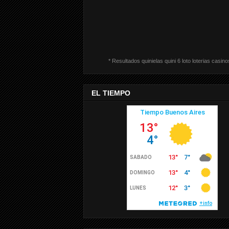
* Resultados quinielas quini 6 loto loterias casino
EL TIEMPO