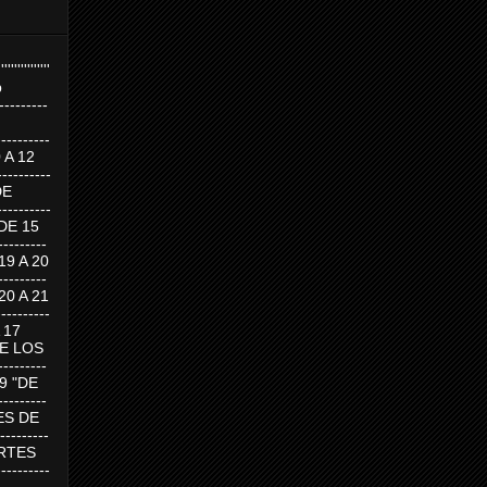
''''''''''''''''
p
---------
--------
0 A 12
---------
DE
---------
DE 15
-------
 19 A 20
-------
 20 A 21
--------
A 17
DE LOS
--------
19 "DE
-------
RTES DE
--------
 MARTES
--------