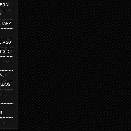
RA" --
----------
AL
---------
A HARA
---------
--------
19 A 20
--------
UEVES DE
-------
---------
---------
 A 11
--------
SABADOS
-------
-----
---------
N
-------
----