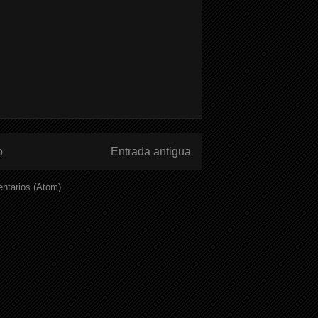
o
Entrada antigua
ntarios (Atom)