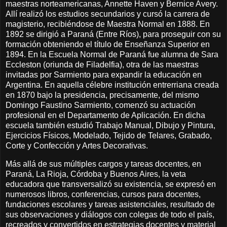
maestras norteamericanas, Annette Haven y Bernice Avery.
Allí realizó los estudios secundarios y cursó la carrera de
magisterio, recibiéndose de Maestra Normal en 1888. En
1892 se dirigió a Paraná (Entre Ríos), para proseguir con su
formación obteniendo el título de Enseñanza Superior en
1894. En la Escuela Normal de Paraná fue alumna de Sara
Eccleston (oriunda de Filadelfia), otra de las maestras
invitadas por Sarmiento para expandir la educación en
Argentina. En aquella célebre institución entrerriana creada
en 1870 bajo la presidencia, precisamente, del mismo
Domingo Faustino Sarmiento, comenzó su actuación
profesional en el Departamento de Aplicación. En dicha
escuela también estudió Trabajo Manual, Dibujo y Pintura,
Ejercicios Físicos, Modelado, Tejido de Telares, Grabado,
Corte y Confección y Artes Decorativas.
Más allá de sus múltiples cargos y tareas docentes, en
Paraná, La Rioja, Córdoba y Buenos Aires, la veta
educadora que transversalizó su existencia, se expresó en
numerosos libros, conferencias, cursos para docentes,
fundaciones escolares y tareas asistenciales, resultado de
sus observaciones y diálogos con colegas de todo el país,
recreados y convertidos en estrategias docentes y material