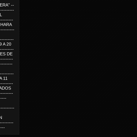
RA" --
----------
AL
---------
A HARA
---------
--------
19 A 20
--------
UEVES DE
-------
---------
---------
 A 11
--------
SABADOS
-------
-----
---------
N
-------
----