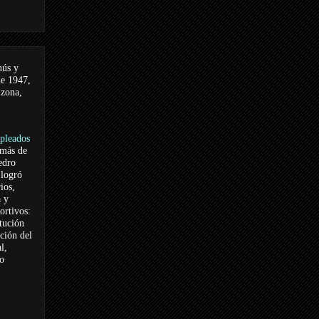
nús y
de 1947,
 zona,
pleados
 más de
edro
logró
ios,
a y
ortivos:
itución
ación del
l,
vo