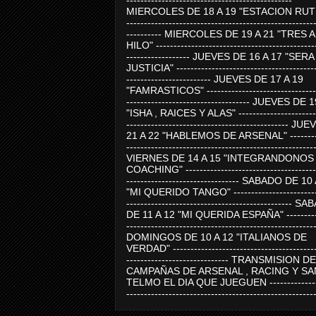
-----------------------------------------------
MIERCOLES DE 18 A 19 "ESTACION RUTE
-----------------------------------------------------
---------- MIERCOLES DE 19 A 21 "TRES 
HILO" ---------------------------------------------
------------------ JUEVES DE 16 A 17 "SER
JUSTICIA" ----------------------------------------
------------------------ JUEVES DE 17 A 19
"FAMRASTICOS" --------------------------------
----------------------------------- JUEVES DE 
"ISHA , RAICES Y ALAS" -----------------------
---------------------------------------------- J
21 A 22 "HABLEMOS DE ARSENAL" ---------
-----------------------------------------------------
VIERNES DE 14 A 15 "INTEGRANDONOS
COACHING" -------------------------------------
-------------------------------- SABADO DE 10
"MI QUERIDO TANGO" ------------------------
----------------------------------------------- 
DE 11 A 12 "MI QUERIDA ESPAÑA" ----------
-----------------------------------------------------
DOMINGOS DE 10 A 12 "ITALIANOS DE
VERDAD" -----------------------------------------
----------------------------- TRANSMISION DE
CAMPAÑAS DE ARSENAL , RACING Y SA
TELMO EL DIA QUE JUEGUEN ---------------
-----------------------------------------------------