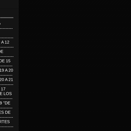
''''''''''''''''
p
---------
--------
0 A 12
---------
DE
---------
DE 15
-------
 19 A 20
-------
 20 A 21
--------
A 17
DE LOS
--------
19 "DE
-------
RTES DE
--------
 MARTES
--------