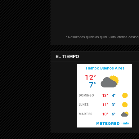
* Resultados quinielas quini 6 loto loterias casino
EL TIEMPO