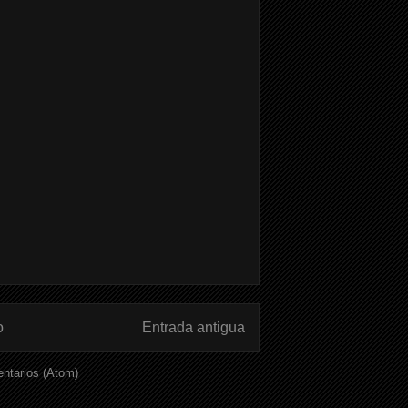
o
Entrada antigua
ntarios (Atom)