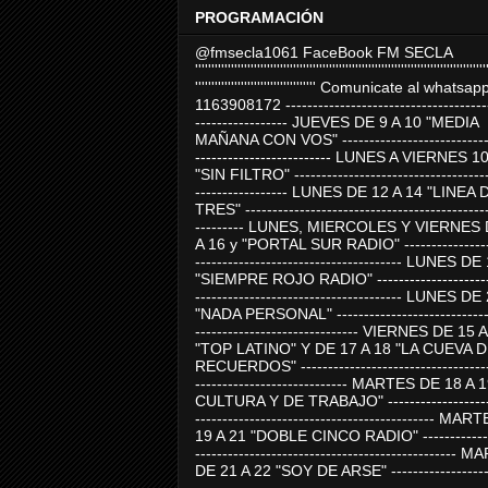
PROGRAMACIÓN
@fmsecla1061 FaceBook FM SECLA
'''''''''''''''''''''''''''''''''''''''''''''''''''''''''''''''''''''''''''''''''''''''''
''''''''''''''''''''''''''''''''''''' Comunicate al whatsap
1163908172 -------------------------------------
----------------- JUEVES DE 9 A 10 "MEDIA
MAÑANA CON VOS" ----------------------------
------------------------- LUNES A VIERNES 1
"SIN FILTRO" ------------------------------------
----------------- LUNES DE 12 A 14 "LINEA 
TRES" ---------------------------------------------
--------- LUNES, MIERCOLES Y VIERNES 
A 16 y "PORTAL SUR RADIO" -----------------
-------------------------------------- LUNES DE
"SIEMPRE ROJO RADIO" ----------------------
-------------------------------------- LUNES DE
"NADA PERSONAL" -----------------------------
------------------------------ VIERNES DE 15 
"TOP LATINO" Y DE 17 A 18 "LA CUEVA 
RECUERDOS" -----------------------------------
---------------------------- MARTES DE 18 A 
CULTURA Y DE TRABAJO" --------------------
-------------------------------------------- MA
19 A 21 "DOBLE CINCO RADIO" -------------
------------------------------------------------
DE 21 A 22 "SOY DE ARSE" -------------------