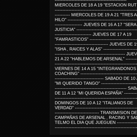
-----------------------------------------------
MIERCOLES DE 18 A 19 "ESTACION RUTE
-----------------------------------------------------
---------- MIERCOLES DE 19 A 21 "TRES 
HILO" ---------------------------------------------
------------------ JUEVES DE 16 A 17 "SER
JUSTICIA" ----------------------------------------
------------------------ JUEVES DE 17 A 19
"FAMRASTICOS" --------------------------------
----------------------------------- JUEVES DE 
"ISHA , RAICES Y ALAS" -----------------------
---------------------------------------------- J
21 A 22 "HABLEMOS DE ARSENAL" ---------
-----------------------------------------------------
VIERNES DE 14 A 15 "INTEGRANDONOS
COACHING" -------------------------------------
-------------------------------- SABADO DE 10
"MI QUERIDO TANGO" ------------------------
----------------------------------------------- 
DE 11 A 12 "MI QUERIDA ESPAÑA" ----------
-----------------------------------------------------
DOMINGOS DE 10 A 12 "ITALIANOS DE
VERDAD" -----------------------------------------
----------------------------- TRANSMISION DE
CAMPAÑAS DE ARSENAL , RACING Y SA
TELMO EL DIA QUE JUEGUEN ---------------
-----------------------------------------------------