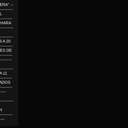
RA" --
----------
AL
---------
A HARA
---------
--------
19 A 20
--------
UEVES DE
-------
---------
---------
 A 11
--------
SABADOS
-------
-----
---------
N
-------
----