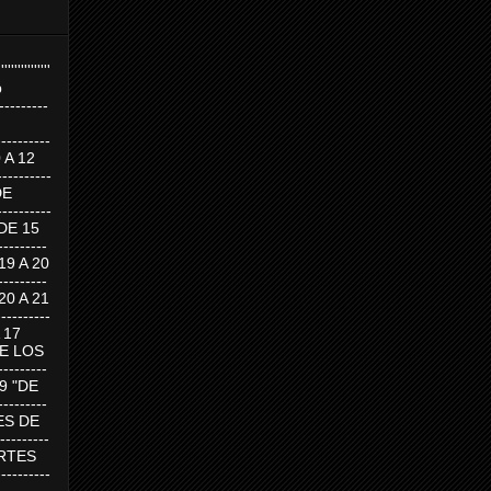
''''''''''''''''
p
---------
--------
0 A 12
---------
DE
---------
DE 15
-------
 19 A 20
-------
 20 A 21
--------
A 17
DE LOS
--------
19 "DE
-------
RTES DE
--------
 MARTES
--------