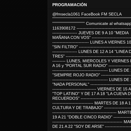
PROGRAMACIÓN
@fmsecla1061 FaceBook FM SECLA
'''''''''''''''''''''''''''''''''''''''''''''''''''''''''''''''''''''''''''''''''''''''''
''''''''''''''''''''''''''''''''''''' Comunicate al whatsap
1163908172 -------------------------------------
----------------- JUEVES DE 9 A 10 "MEDIA
MAÑANA CON VOS" ----------------------------
------------------------- LUNES A VIERNES 1
"SIN FILTRO" ------------------------------------
----------------- LUNES DE 12 A 14 "LINEA 
TRES" ---------------------------------------------
--------- LUNES, MIERCOLES Y VIERNES 
A 16 y "PORTAL SUR RADIO" -----------------
-------------------------------------- LUNES DE
"SIEMPRE ROJO RADIO" ----------------------
-------------------------------------- LUNES DE
"NADA PERSONAL" -----------------------------
------------------------------ VIERNES DE 15 
"TOP LATINO" Y DE 17 A 18 "LA CUEVA 
RECUERDOS" -----------------------------------
---------------------------- MARTES DE 18 A 
CULTURA Y DE TRABAJO" --------------------
-------------------------------------------- MA
19 A 21 "DOBLE CINCO RADIO" -------------
------------------------------------------------
DE 21 A 22 "SOY DE ARSE" -------------------