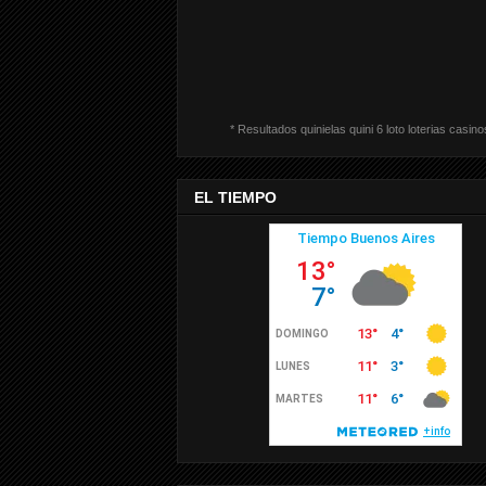
* Resultados quinielas quini 6 loto loterias casino
EL TIEMPO