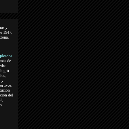
nús y
de 1947,
 zona,
pleados
 más de
edro
logró
ios,
a y
ortivos:
itución
ación del
l,
vo