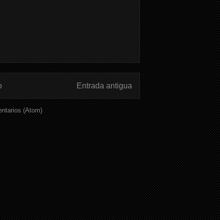
o
Entrada antigua
ntarios (Atom)