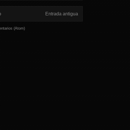
o
Entrada antigua
ntarios (Atom)