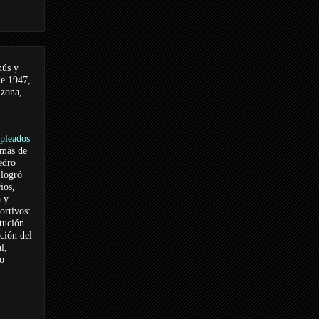
nús y
de 1947,
 zona,
pleados
 más de
edro
logró
ios,
a y
ortivos:
itución
ación del
l,
vo