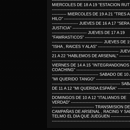
-----------------------------------------------
MIERCOLES DE 18 A 19 "ESTACION RUTE
-----------------------------------------------------
---------- MIERCOLES DE 19 A 21 "TRES 
HILO" ---------------------------------------------
------------------ JUEVES DE 16 A 17 "SER
JUSTICIA" ----------------------------------------
------------------------ JUEVES DE 17 A 19
"FAMRASTICOS" --------------------------------
----------------------------------- JUEVES DE 
"ISHA , RAICES Y ALAS" -----------------------
---------------------------------------------- J
21 A 22 "HABLEMOS DE ARSENAL" ---------
-----------------------------------------------------
VIERNES DE 14 A 15 "INTEGRANDONOS
COACHING" -------------------------------------
-------------------------------- SABADO DE 10
"MI QUERIDO TANGO" ------------------------
----------------------------------------------- 
DE 11 A 12 "MI QUERIDA ESPAÑA" ----------
-----------------------------------------------------
DOMINGOS DE 10 A 12 "ITALIANOS DE
VERDAD" -----------------------------------------
----------------------------- TRANSMISION DE
CAMPAÑAS DE ARSENAL , RACING Y SA
TELMO EL DIA QUE JUEGUEN ---------------
-----------------------------------------------------