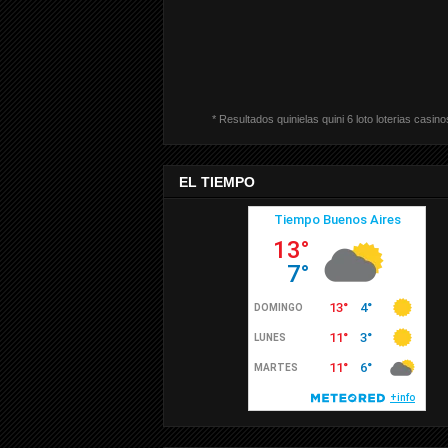
* Resultados quinielas quini 6 loto loterias casino
EL TIEMPO