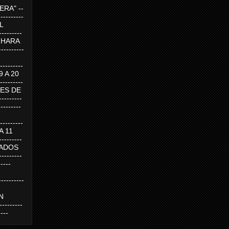
RA" --
----------
AL
---------
A HARA
---------
--------
19 A 20
--------
UEVES DE
-------
---------
---------
 A 11
--------
SABADOS
-------
-----
---------
N
-------
----