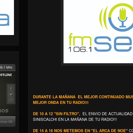
DURANTE LA MAÑANA EL MEJOR CONTINUADO MUSI
MEJOR ONDA EN TU RADIO!!!
DE 10 A 12 "SIN FILTRO",
EL ENVIO DE ACTUALIDA
SINISCALCHI EN LA MAÑANA DE TU RADIO!!!
DE 14 A 16 NOS METEMOS EN "EL ARCA DE NOE"
CO