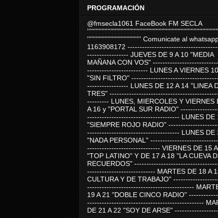
PROGRAMACIÓN
@fmsecla1061 FaceBook FM SECLA
'''''''''''''''''''''''''''''''''''''''''''''''''''''''''''''''''''''''''''''''''''''''''
''''''''''''''''''''''''''''''''''''' Comunicate al whatsap
1163908172 -------------------------------------
----------------- JUEVES DE 9 A 10 "MEDIA
MAÑANA CON VOS" ----------------------------
------------------------- LUNES A VIERNES 1
"SIN FILTRO" ------------------------------------
----------------- LUNES DE 12 A 14 "LINEA 
TRES" ---------------------------------------------
--------- LUNES, MIERCOLES Y VIERNES 
A 16 y "PORTAL SUR RADIO" -----------------
-------------------------------------- LUNES DE
"SIEMPRE ROJO RADIO" ----------------------
-------------------------------------- LUNES DE
"NADA PERSONAL" -----------------------------
------------------------------ VIERNES DE 15 
"TOP LATINO" Y DE 17 A 18 "LA CUEVA 
RECUERDOS" -----------------------------------
---------------------------- MARTES DE 18 A 
CULTURA Y DE TRABAJO" --------------------
-------------------------------------------- MA
19 A 21 "DOBLE CINCO RADIO" -------------
------------------------------------------------
DE 21 A 22 "SOY DE ARSE" -------------------