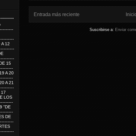
Entrada más reciente
Inici
''''''''''''''''
p
---------
Suscribirse a:
Enviar come
--------
0 A 12
---------
DE
---------
DE 15
-------
 19 A 20
-------
 20 A 21
--------
A 17
DE LOS
--------
19 "DE
-------
RTES DE
--------
 MARTES
--------