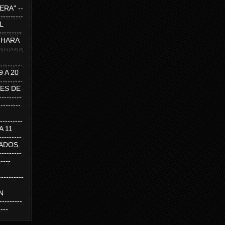
RA" --
----------
AL
---------
A HARA
---------
--------
19 A 20
--------
UEVES DE
-------
---------
---------
 A 11
--------
SABADOS
-------
-----
---------
N
-------
----