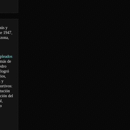
nús y
de 1947,
 zona,
pleados
 más de
edro
logró
ios,
a y
ortivos:
itución
ación del
l,
vo