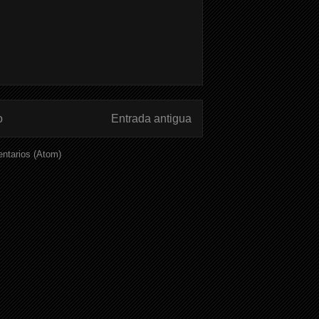
o
Entrada antigua
ntarios (Atom)