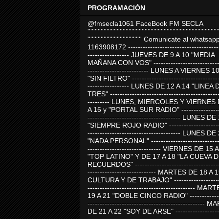
PROGRAMACIÓN
@fmsecla1061 FaceBook FM SECLA
'''''''''''''''''''''''''''''''''''''''''''''''''''''''''''''''''''''''''''''''''''''''''
''''''''''''''''''''''''''''''''''''' Comunicate al whatsap
1163908172 -------------------------------------
----------------- JUEVES DE 9 A 10 "MEDIA
MAÑANA CON VOS" ----------------------------
------------------------- LUNES A VIERNES 1
"SIN FILTRO" ------------------------------------
----------------- LUNES DE 12 A 14 "LINEA 
TRES" ---------------------------------------------
--------- LUNES, MIERCOLES Y VIERNES 
A 16 y "PORTAL SUR RADIO" -----------------
-------------------------------------- LUNES DE
"SIEMPRE ROJO RADIO" ----------------------
-------------------------------------- LUNES DE
"NADA PERSONAL" -----------------------------
------------------------------ VIERNES DE 15 
"TOP LATINO" Y DE 17 A 18 "LA CUEVA 
RECUERDOS" -----------------------------------
---------------------------- MARTES DE 18 A 
CULTURA Y DE TRABAJO" --------------------
-------------------------------------------- MA
19 A 21 "DOBLE CINCO RADIO" -------------
------------------------------------------------
DE 21 A 22 "SOY DE ARSE" -------------------