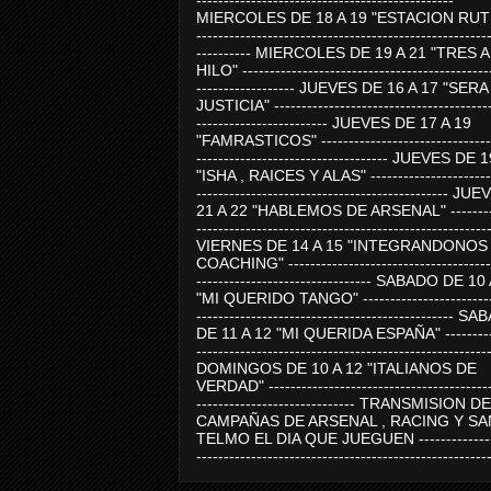
-----------------------------------------------
MIERCOLES DE 18 A 19 "ESTACION RUTE
-----------------------------------------------------
---------- MIERCOLES DE 19 A 21 "TRES 
HILO" ---------------------------------------------
------------------ JUEVES DE 16 A 17 "SER
JUSTICIA" ----------------------------------------
------------------------ JUEVES DE 17 A 19
"FAMRASTICOS" --------------------------------
----------------------------------- JUEVES DE 
"ISHA , RAICES Y ALAS" -----------------------
---------------------------------------------- J
21 A 22 "HABLEMOS DE ARSENAL" ---------
-----------------------------------------------------
VIERNES DE 14 A 15 "INTEGRANDONOS
COACHING" -------------------------------------
-------------------------------- SABADO DE 10
"MI QUERIDO TANGO" ------------------------
----------------------------------------------- 
DE 11 A 12 "MI QUERIDA ESPAÑA" ----------
-----------------------------------------------------
DOMINGOS DE 10 A 12 "ITALIANOS DE
VERDAD" -----------------------------------------
----------------------------- TRANSMISION DE
CAMPAÑAS DE ARSENAL , RACING Y SA
TELMO EL DIA QUE JUEGUEN ---------------
-----------------------------------------------------