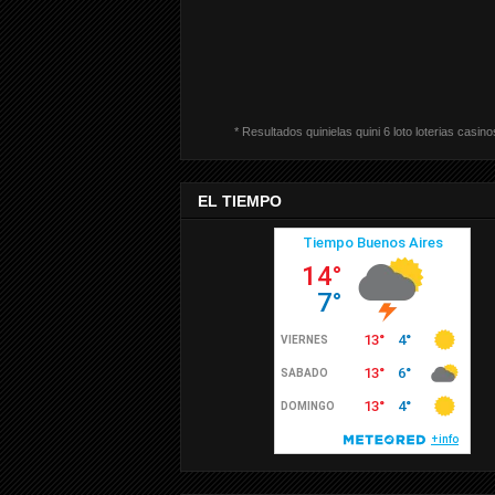
* Resultados quinielas quini 6 loto loterias casino
EL TIEMPO