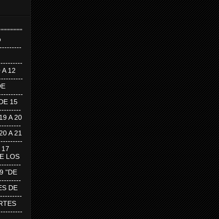
''''''''''''''''
p
---------
--------
0 A 12
---------
DE
---------
DE 15
-------
 19 A 20
-------
 20 A 21
--------
A 17
DE LOS
--------
19 "DE
-------
RTES DE
--------
 MARTES
--------