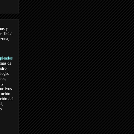
nús y
de 1947,
 zona,
pleados
 más de
edro
logró
ios,
a y
ortivos:
itución
ación del
l,
vo