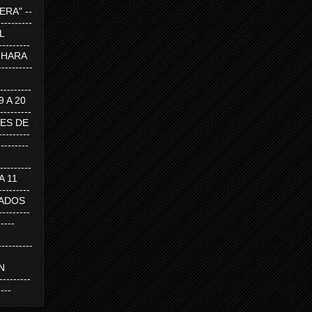
RA" --
----------
AL
---------
A HARA
---------
--------
19 A 20
--------
UEVES DE
-------
---------
---------
 A 11
--------
SABADOS
-------
-----
---------
N
-------
----