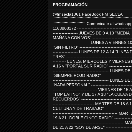
PROGRAMACIÓN
@fmsecla1061 FaceBook FM SECLA
'''''''''''''''''''''''''''''''''''''''''''''''''''''''''''''''''''''''''''''''''''''''''
''''''''''''''''''''''''''''''''''''' Comunicate al whatsap
1163908172 -------------------------------------
----------------- JUEVES DE 9 A 10 "MEDIA
MAÑANA CON VOS" ----------------------------
------------------------- LUNES A VIERNES 1
"SIN FILTRO" ------------------------------------
----------------- LUNES DE 12 A 14 "LINEA 
TRES" ---------------------------------------------
--------- LUNES, MIERCOLES Y VIERNES 
A 16 y "PORTAL SUR RADIO" -----------------
-------------------------------------- LUNES DE
"SIEMPRE ROJO RADIO" ----------------------
-------------------------------------- LUNES DE
"NADA PERSONAL" -----------------------------
------------------------------ VIERNES DE 15 
"TOP LATINO" Y DE 17 A 18 "LA CUEVA 
RECUERDOS" -----------------------------------
---------------------------- MARTES DE 18 A 
CULTURA Y DE TRABAJO" --------------------
-------------------------------------------- MA
19 A 21 "DOBLE CINCO RADIO" -------------
------------------------------------------------
DE 21 A 22 "SOY DE ARSE" -------------------