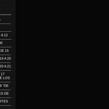
''''''''''''''''
p
---------
--------
0 A 12
---------
DE
---------
DE 15
-------
 19 A 20
-------
 20 A 21
--------
A 17
DE LOS
--------
19 "DE
-------
RTES DE
--------
 MARTES
--------