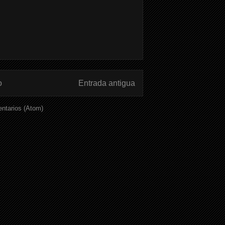
o
Entrada antigua
ntarios (Atom)