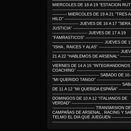
-----------------------------------------------
MIERCOLES DE 18 A 19 "ESTACION RUTE
-----------------------------------------------------
---------- MIERCOLES DE 19 A 21 "TRES 
HILO" ---------------------------------------------
------------------ JUEVES DE 16 A 17 "SER
JUSTICIA" ----------------------------------------
------------------------ JUEVES DE 17 A 19
"FAMRASTICOS" --------------------------------
----------------------------------- JUEVES DE 
"ISHA , RAICES Y ALAS" -----------------------
---------------------------------------------- J
21 A 22 "HABLEMOS DE ARSENAL" ---------
-----------------------------------------------------
VIERNES DE 14 A 15 "INTEGRANDONOS
COACHING" -------------------------------------
-------------------------------- SABADO DE 10
"MI QUERIDO TANGO" ------------------------
----------------------------------------------- 
DE 11 A 12 "MI QUERIDA ESPAÑA" ----------
-----------------------------------------------------
DOMINGOS DE 10 A 12 "ITALIANOS DE
VERDAD" -----------------------------------------
----------------------------- TRANSMISION DE
CAMPAÑAS DE ARSENAL , RACING Y SA
TELMO EL DIA QUE JUEGUEN ---------------
-----------------------------------------------------