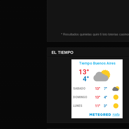
* Resultados quinielas quini 6 loto loterias casino
EL TIEMPO